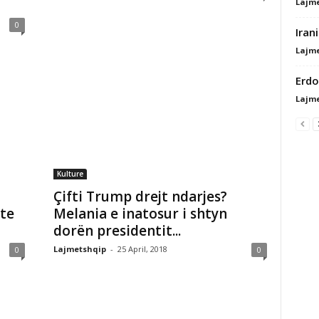
Lajm
0
Iran
Lajm
Erdo
Lajm
Kulture
Çifti Trump drejt ndarjes?
te
Melania e inatosur i shtyn
dorën presidentit...
Lajmetshqip
-
25 April, 2018
0
0