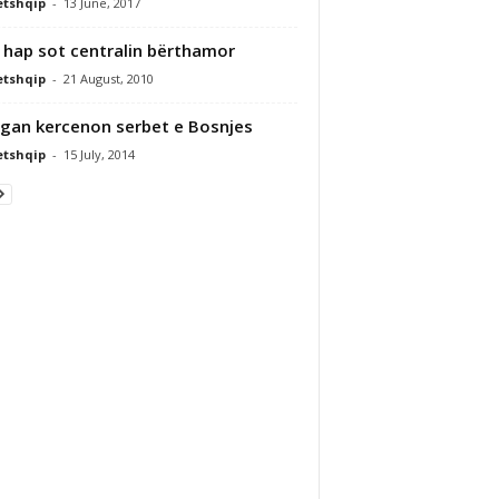
etshqip
-
13 June, 2017
i hap sot centralin bërthamor
etshqip
-
21 August, 2010
gan kercenon serbet e Bosnjes
etshqip
-
15 July, 2014