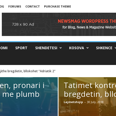
OG
FORUMS
CONTACT
PURCHASE THEME
OMI
SPORT
SHENDETESI
KOSOVA
SHKENCE
ithe bregdetin, bllokohet “Adriatik 2”
dhen në Tiranë. Nga “Danza Kuduro” te “Despacito”
en, pronari i
Tatimet kontro
in me plumb
bregdetin, bll
Lajmetshqip
-
30 July, 2018