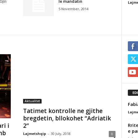
le mandatin
 Gjin
Lajm
5 November, 2014
ED
Aktualitet
Fabi
Tatimet kontrolle ne gjithe
Lajm
bregdetin, bllokohet “Adriatik
ri i
2”
Rrit
e pa
mb
Lajmetshqip
-
30 July, 2018
0