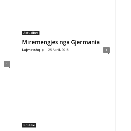
Aktualitet
Mirëmëngjes nga Gjermania
Lajmetshqip
-
25 April, 2018
1
1
Politike