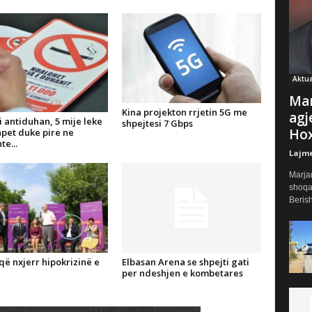
Aktua
Mar
Kina projekton rrjetin 5G me
agj
 ri antiduhan, 5 mije leke
shpejtesi 7 Gbps
Ho
apet duke pire ne
e...
Lajm
Marjan
shoqat
Berish
që nxjerr hipokrizinë e
Elbasan Arena se shpejti gati
per ndeshjen e kombetares