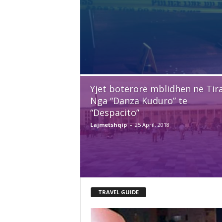
Yjet botërorë mblidhen në Tir
Nga “Danza Kuduro” te
“Despacito”
Lajmetshqip
-
25 April, 2018
TRAVEL GUIDE