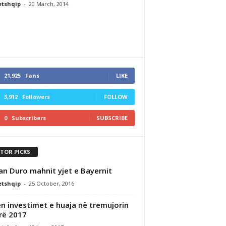
etshqip
-
20 March, 2014
21,925
Fans
LIKE
3,912
Followers
FOLLOW
0
Subscribers
SUBSCRIBE
ITOR PICKS
an Duro mahnit yjet e Bayernit
etshqip
-
25 October, 2016
en investimet e huaja në tremujorin
rë 2017