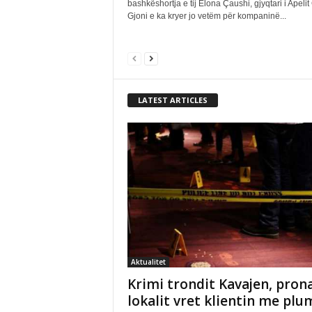
bashkëshortja e tij Elona Çaushi, gjyqtari i Apelit
Gjoni e ka kryer jo vetëm për kompaninë...
LATEST ARTICLES
Aktualitet
Krimi trondit Kavajen, prona
lokalit vret klientin me plu