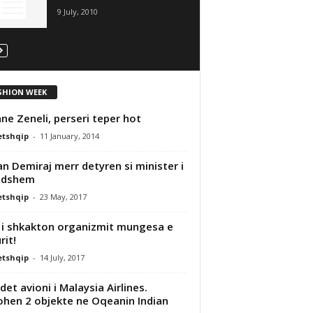
9 July, 2010
SHION WEEK
ane Zeneli, perseri teper hot
etshqip
-
11 January, 2014
an Demiraj merr detyren si minister i
ndshem
etshqip
-
23 May, 2017
ë i shkakton organizmit mungesa e
rit!
etshqip
-
14 July, 2017
det avioni i Malaysia Airlines.
ohen 2 objekte ne Oqeanin Indian