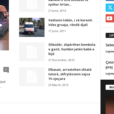
njohur Artan...
27 June, 2014
Vadisnin tokën, i zë korenti.
Vdes gruaja, rëndë djali
17 June, 2011
LI
Sele
Shkodër, shpërthen bombola
e gazit, humbin jetën babë e
Lajm
bijë
27 December, 2012
Çmim
prej
Elbasan, arrestohen shtatë
0
Lajm
tutorë, shfrytëzonin vajza
15-vjeçare
ëjnë
25 March, 2013
..
NU