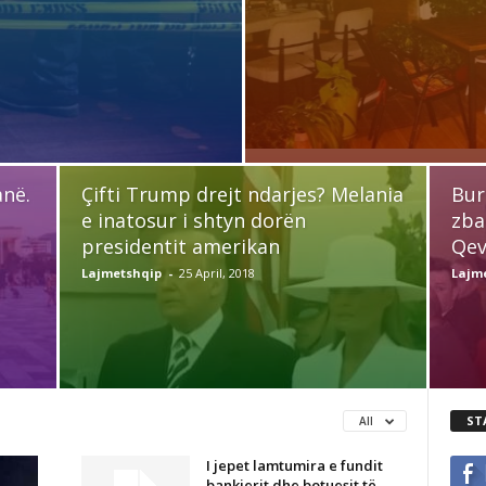
anë.
Çifti Trump drejt ndarjes? Melania
Bur
e inatosur i shtyn dorën
zba
presidentit amerikan
Qev
Lajmetshqip
-
25 April, 2018
Lajm
ST
All
I jepet lamtumira e fundit
bankierit dhe botuesit të