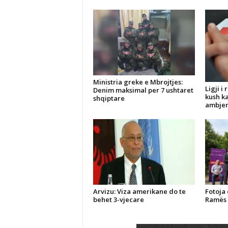
Ministria greke e Mbrojtjes:
Ligji i
Denim maksimal per 7 ushtaret
kush k
shqiptare
ambjent
Arvizu: Viza amerikane do te
Fotoja 
behet 3-vjecare
Ramës