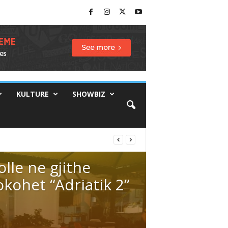
KULTURE
SHOWBIZ
lle ne gjithe
okohet “Adriatik 2”