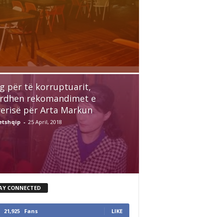
g për të korruptuarit,
rdhen rekomandimet e
erisë për Arta Markun
etshqip
-
25 April, 2018
AY CONNECTED
21,925
Fans
LIKE