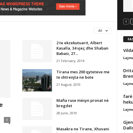
All
FA
2 te ekzekutuarit, Albert
Kasalla, 34 vjeç dhe Shaban
Vild
Babasi, 27...
Lajm
21 February, 2014
Drit
Tirana mes 200 qyteteve me
Bre
te shtrenjta ne bote
Lajm
21 August, 2010
Ҫfar
Mafia ruse mësyn pronat në
heku
e
bregdet
Lajm
28 June, 2010
0
Gjen
Dall
Masakra ne Tirane, Xhuvani