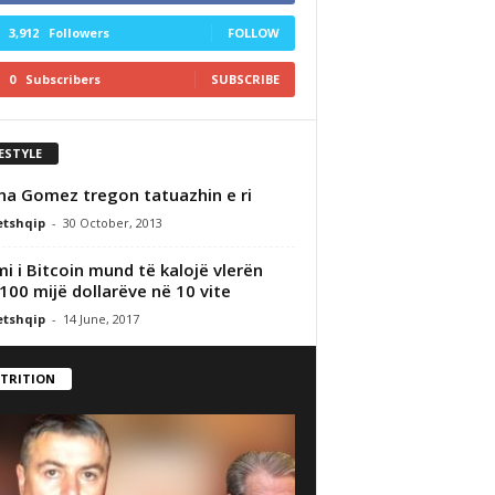
3,912
Followers
FOLLOW
0
Subscribers
SUBSCRIBE
FESTYLE
na Gomez tregon tatuazhin e ri
etshqip
-
30 October, 2013
i i Bitcoin mund të kalojë vlerën
 100 mijë dollarëve në 10 vite
etshqip
-
14 June, 2017
TRITION