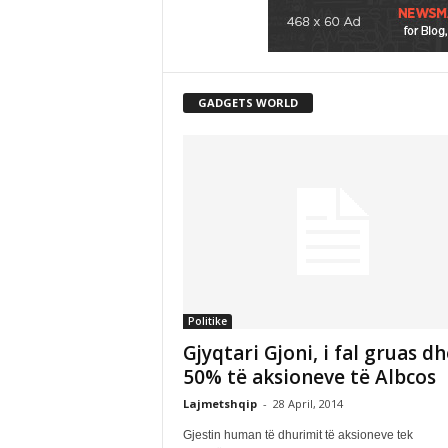
GADGETS WORLD
Politike
Gjyqtari Gjoni, i fal gruas dh
50% të aksioneve të Albcos
Lajmetshqip
-
28 April, 2014
Gjestin human të dhurimit të aksioneve tek