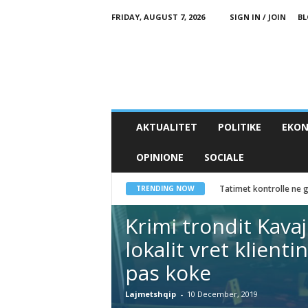
FRIDAY, AUGUST 7, 2026
SIGN IN / JOIN
BL
AKTUALITET
POLITIKE
EKON
OPINIONE
SOCIALE
Tatimet kontrolle ne gj
Yjet botërorë mbli
TRENDING NOW
Krimi trondit Kavaj
lokalit vret klient
pas koke
Lajmetshqip
-
10 December, 2019