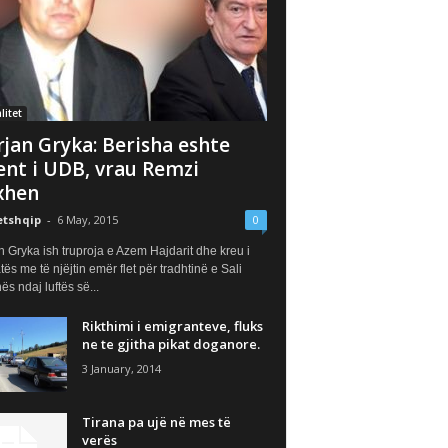
litet
jan Gryka: Berisha eshte
ent i UDB, vrau Remzi
xhen
etshqip
-
6 May, 2015
0
 Gryka ish truproja e Azem Hajdarit dhe kreu i
ës me të njëjtin emër flet për tradhtinë e Sali
ës ndaj luftës së...
Rikthimi i emigranteve, fluks
ne te gjitha pikat doganore.
3 January, 2014
Tirana pa ujë në mes të
verës