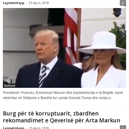
Lajmetshqip
-
25 April, 2018
0
Kulture
Presidenti i Francës, Emmanuel Macron dhe bashkëshortja e tij Brigitte, kanë
mbërritur në Shtëpinë e Bardhë ku i priste Donald Trump dhe zonja e...
Burg për të korruptuarit, zbardhen
rekomandimet e Qeverisë për Arta Markun
Lajmetshqip
-
25 April, 2018
1