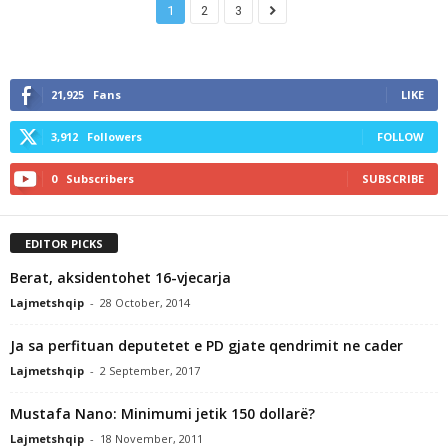
1
2
3
21,925
Fans
LIKE
3,912
Followers
FOLLOW
0
Subscribers
SUBSCRIBE
EDITOR PICKS
Berat, aksidentohet 16-vjecarja
Lajmetshqip
-
28 October, 2014
Ja sa perfituan deputetet e PD gjate qendrimit ne cader
Lajmetshqip
-
2 September, 2017
Mustafa Nano: Minimumi jetik 150 dollarë?
Lajmetshqip
-
18 November, 2011