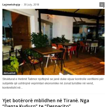
Lajmetshqip
-
30 July, 2018
0
Aktualitet
Strukturat e Hetimit Tatimor njoftojnë se janë duke vijuar kontrolle verifikimi për
subjekte që ushtrojnë veprimtari ekonomike në zonat turistike në vend,
konkretisht në...
Yjet botërorë mblidhen në Tiranë. Nga
“Danza Kuduro” te “Despacito”