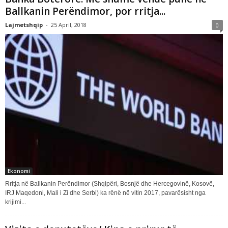
Ballkanin Perëndimor, por rritja...
Lajmetshqip
-
25 April, 2018
0
Ekonomi
Rritja në Ballkanin Perëndimor (Shqipëri, Bosnjë dhe Hercegovinë, Kosovë,
IRJ Maqedoni, Mali i Zi dhe Serbi) ka rënë në vitin 2017, pavarësisht nga
krijimi...