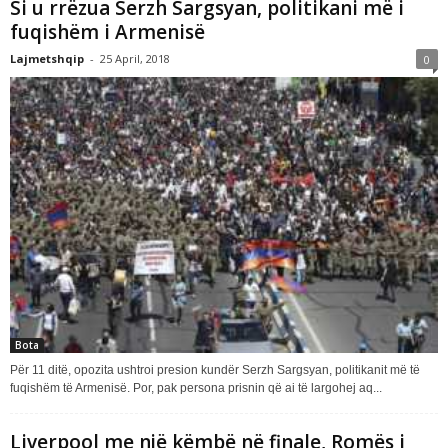
Si u rrëzua Serzh Sargsyan, politikani më i
fuqishëm i Armenisë
Lajmetshqip
-
25 April, 2018
0
Bota
Për 11 ditë, opozita ushtroi presion kundër Serzh Sargsyan, politikanit më të
fuqishëm të Armenisë. Por, pak persona prisnin që ai të largohej aq...
Liverpool me një këmbë në finale, Romës i