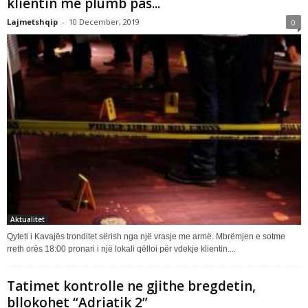
klientin me plumb pas...
Lajmetshqip
-
10 December, 2019
0
Aktualitet
Qyteti i Kavajës tronditet sërish nga një vrasje me armë. Mbrëmjen e sotme
rreth orës 18:00 pronari i një lokali qëlloi për vdekje klientin....
Tatimet kontrolle ne gjithe bregdetin,
bllokohet “Adriatik 2”