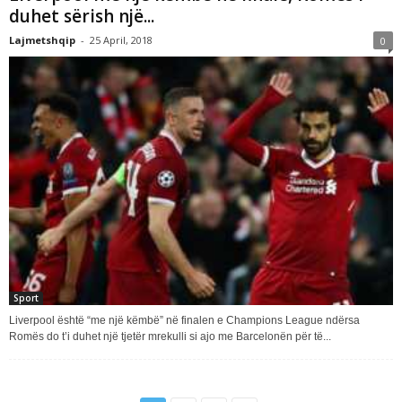
duhet sërish një...
Lajmetshqip
-
25 April, 2018
0
Sport
Liverpool është “me një këmbë” në finalen e Champions League ndërsa
Romës do t’i duhet një tjetër mrekulli si ajo me Barcelonën për të...