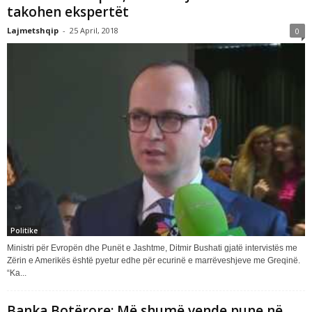
takohen ekspertët
Lajmetshqip
-
25 April, 2018
0
Politike
Ministri për Evropën dhe Punët e Jashtme, Ditmir Bushati gjatë intervistës me
Zërin e Amerikës është pyetur edhe për ecurinë e marrëveshjeve me Greqinë.
“Ka...
Banka Botërore: Më shumë vende pune në