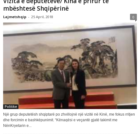
Vizita e deputetëve/ Kina e prirur të
mbështesë Shqipërinë
Lajmetshqip
-
25 April, 2018
0
Politike
Një grup deputetësh shqiptarë po zhvillojnë një vizitë në Kinë, me fokus rritjen
dhe forcimin e bashkëpunimit. “Kënaqësi e veçantë gjatë takimit me
NënKryetarin e...