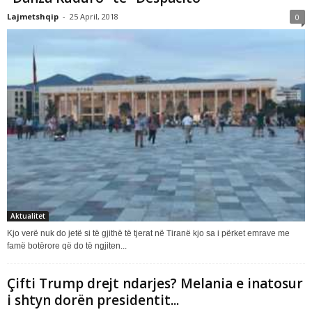
Lajmetshqip
-
25 April, 2018
0
Aktualitet
Kjo verë nuk do jetë si të gjithë të tjerat në Tiranë kjo sa i përket emrave me
famë botërore që do të ngjiten...
Çifti Trump drejt ndarjes? Melania e inatosur
i shtyn dorën presidentit...