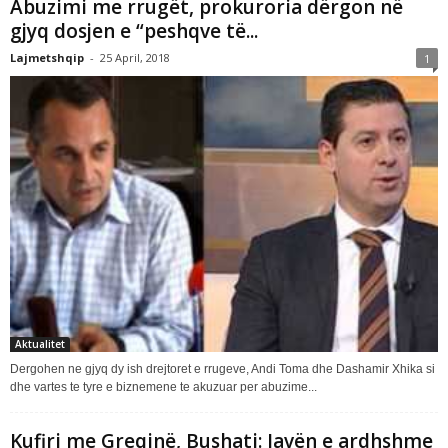
Abuzimi me rrugët, prokuroria dërgon në
gjyq dosjen e “peshqve të...
Lajmetshqip
-
25 April, 2018
1
Aktualitet
Dergohen ne gjyq dy ish drejtoret e rrugeve, Andi Toma dhe Dashamir Xhika si
dhe vartes te tyre e biznemene te akuzuar per abuzime...
Kufiri me Greqinë, Bushati: Javën e ardhshme