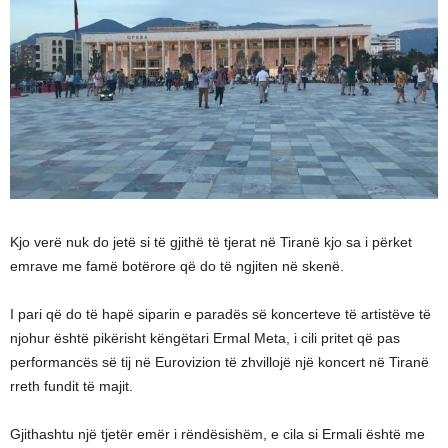
Kjo verë nuk do jetë si të gjithë të tjerat në Tiranë kjo sa i përket
emrave me famë botërore që do të ngjiten në skenë.
I pari që do të hapë siparin e paradës së koncerteve të artistëve të
njohur është pikërisht këngëtari Ermal Meta, i cili pritet që pas
performancës së tij në Eurovizion të zhvillojë një koncert në Tiranë
rreth fundit të majit.
Gjithashtu një tjetër emër i rëndësishëm, e cila si Ermali është me