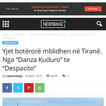
Home
Aktualitet
Yjet botërorë mblidhen në Tiranë. Nga “Danza Kuduro” te
“Despacito”
AKTUALITET
Yjet botërorë mblidhen në Tiranë.
Nga “Danza Kuduro” te
“Despacito”
By
Lajmetshqip
-
25 April, 2018
26237
0