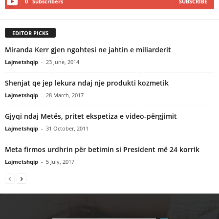
0
Subscribers
SUBSCRIBE
EDITOR PICKS
Miranda Kerr gjen ngohtesi ne jahtin e miliarderit
Lajmetshqip
-
23 June, 2014
Shenjat qe jep lekura ndaj nje produkti kozmetik
Lajmetshqip
-
28 March, 2017
Gjyqi ndaj Metës, pritet ekspetiza e video-përgjimit
Lajmetshqip
-
31 October, 2011
Meta firmos urdhrin për betimin si President më 24 korrik
Lajmetshqip
-
5 July, 2017