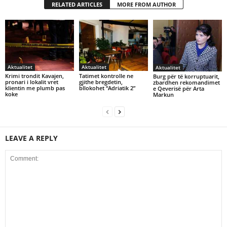
RELATED ARTICLES
MORE FROM AUTHOR
Aktualitet
Aktualitet
Aktualitet
Krimi trondit Kavajen,
Tatimet kontrolle ne
Burg për të korruptuarit,
pronari i lokalit vret
gjithe bregdetin,
zbardhen rekomandimet
klientin me plumb pas
bllokohet “Adriatik 2”
e Qeverisë për Arta
koke
Markun
LEAVE A REPLY