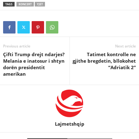
TAGS
KONCERT
YJET
Previous article
Next article
Çifti Trump drejt ndarjes?
Tatimet kontrolle ne
Melania e inatosur i shtyn
gjithe bregdetin, bllokohet
dorën presidentit
“Adriatik 2”
amerikan
Lajmetshqip