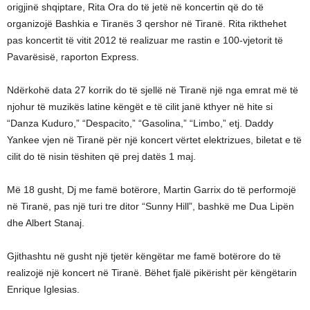
origjinë shqiptare, Rita Ora do të jetë në koncertin që do të
organizojë Bashkia e Tiranës 3 qershor në Tiranë. Rita rikthehet
pas koncertit të vitit 2012 të realizuar me rastin e 100-vjetorit të
Pavarësisë, raporton Express.
Ndërkohë data 27 korrik do të sjellë në Tiranë një nga emrat më të
njohur të muzikës latine këngët e të cilit janë kthyer në hite si
“Danza Kuduro,” “Despacito,” “Gasolina,” “Limbo,” etj. Daddy
Yankee vjen në Tiranë për një koncert vërtet elektrizues, biletat e të
cilit do të nisin tëshiten që prej datës 1 maj.
Më 18 gusht, Dj me famë botërore, Martin Garrix do të performojë
në Tiranë, pas një turi tre ditor “Sunny Hill”, bashkë me Dua Lipën
dhe Albert Stanaj.
Gjithashtu në gusht një tjetër këngëtar me famë botërore do të
realizojë një koncert në Tiranë. Bëhet fjalë pikërisht për këngëtarin
Enrique Iglesias.