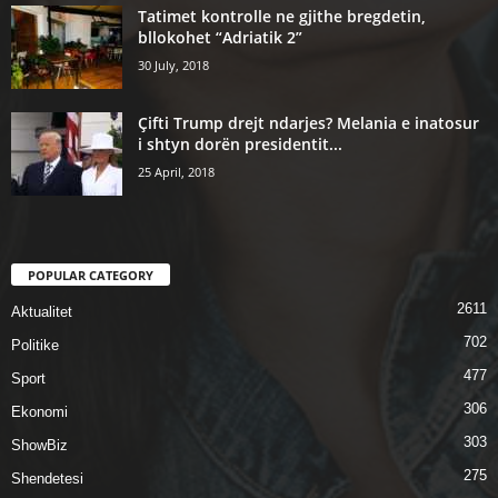
Tatimet kontrolle ne gjithe bregdetin,
bllokohet “Adriatik 2”
30 July, 2018
Çifti Trump drejt ndarjes? Melania e inatosur
i shtyn dorën presidentit...
25 April, 2018
POPULAR CATEGORY
2611
Aktualitet
702
Politike
477
Sport
306
Ekonomi
303
ShowBiz
275
Shendetesi