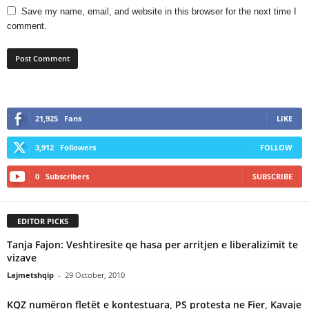
Save my name, email, and website in this browser for the next time I
comment.
21,925
Fans
LIKE
3,912
Followers
FOLLOW
0
Subscribers
SUBSCRIBE
EDITOR PICKS
Tanja Fajon: Veshtiresite qe hasa per arritjen e liberalizimit te
vizave
Lajmetshqip
-
29 October, 2010
KQZ numëron fletët e kontestuara, PS protesta ne Fier, Kavaje