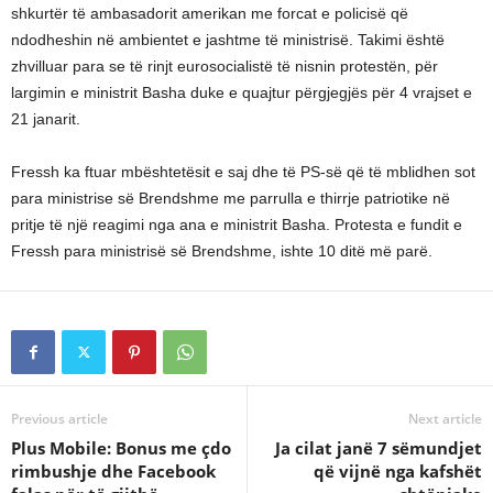
shkurtër të ambasadorit amerikan me forcat e policisë që
ndodheshin në ambientet e jashtme të ministrisë. Takimi është
zhvilluar para se të rinjt eurosocialistë të nisnin protestën, për
largimin e ministrit Basha duke e quajtur përgjegjës për 4 vrajset e
21 janarit.
Fressh ka ftuar mbështetësit e saj dhe të PS-së që të mblidhen sot
para ministrise së Brendshme me parrulla e thirrje patriotike në
pritje të një reagimi nga ana e ministrit Basha. Protesta e fundit e
Fressh para ministrisë së Brendshme, ishte 10 ditë më parë.
Previous article
Next article
Plus Mobile: Bonus me çdo
Ja cilat janë 7 sëmundjet
rimbushje dhe Facebook
që vijnë nga kafshët