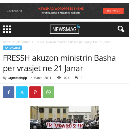
Home
Aktualitet
FRESSH akuzon ministrin Basha per vrasjet ne 21 Janar
AKTUALITET
FRESSH akuzon ministrin Basha
per vrasjet ne 21 Janar
By
Lajmetshqip
-
4 March, 2011
1025
0