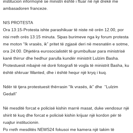
institucion informojnë se ministri është i ftuar në një drekë me
ambasadoren franceze.
NIS PROTESTA
Ora 13:15-Protesta ishte parashikuar të niste në orën 12.00, por
nisi rreth orës 13:15 minuta. Sipas burimeve nga ky forum protesta
me moton “Ik vrasës, ik” pritet të zgjasë deri në mesnatën e sotme,
ora 24:00. Dhjetëra eurosocialistët të grumbulluar para ministrisë
kanë thirrur dhe hedhur parulla kundër ministrit Lulzim Basha.
Protestuesit mbajnë në dorë fotografi të vogla të ministrit Basha, ku
është shkruar Wanted, dhe i është hequr një kryq i kuq.
Ndër të tjera protestuesit thërrasin “Ik vrasës, ik” dhe “Lulzim
Gedafi”
Në mesditë forcat e policisë kishin marrë masat, duke vendosur një
shirit të kuq dhe forcat e policisë kishin krijuar një kordon për të
ruajtur institucionin.
Po rreth mesditës NEWS24 fokusoi me kamera një takim të