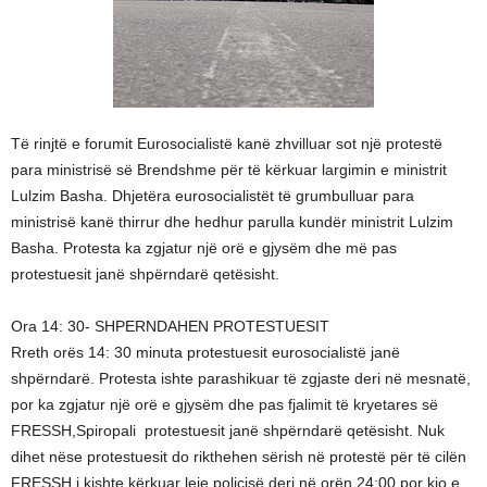
Të rinjtë e forumit Eurosocialistë kanë zhvilluar sot një protestë
para ministrisë së Brendshme për të kërkuar largimin e ministrit
Lulzim Basha. Dhjetëra eurosocialistët të grumbulluar para
ministrisë kanë thirrur dhe hedhur parulla kundër ministrit Lulzim
Basha. Protesta ka zgjatur një orë e gjysëm dhe më pas
protestuesit janë shpërndarë qetësisht.
Ora 14: 30- SHPERNDAHEN PROTESTUESIT
Rreth orës 14: 30 minuta protestuesit eurosocialistë janë
shpërndarë. Protesta ishte parashikuar të zgjaste deri në mesnatë,
por ka zgjatur një orë e gjysëm dhe pas fjalimit të kryetares së
FRESSH,Spiropali protestuesit janë shpërndarë qetësisht. Nuk
dihet nëse protestuesit do rikthehen sërish në protestë për të cilën
FRESSH i kishte kërkuar leje policisë deri në orën 24:00 por kjo e