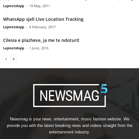
Lajmetshqip
-
19 May, 2011
WhatsApp sjell Live Location Tracking
Lajmetshqip
-
4 February, 2017
Cilesia e plazheve, ja me te ndoturit
Lajmetshqip
-
1 June, 2016
Newsmag is your news, entertainment, music fashion website. We
provide you with the latest breaking news and videos straight from the
entertainment industry.