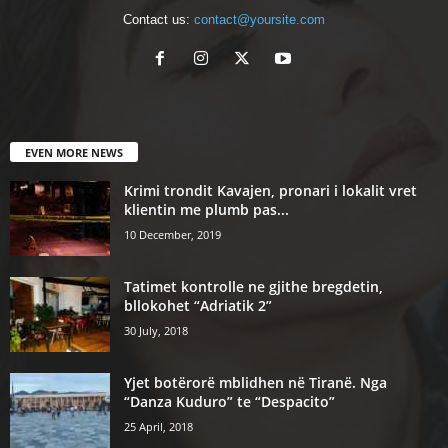
Contact us:
contact@yoursite.com
EVEN MORE NEWS
Krimi trondit Kavajen, pronari i lokalit vret
klientin me plumb pas...
10 December, 2019
Tatimet kontrolle ne gjithe bregdetin,
bllokohet “Adriatik 2”
30 July, 2018
Yjet botërorë mblidhen në Tiranë. Nga
“Danza Kuduro” te “Despacito”
25 April, 2018