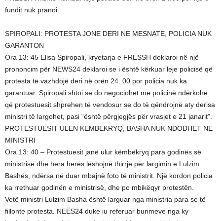
fundit nuk pranoi.
SPIROPALI: PROTESTA JONE DERI NE MESNATE, POLICIA NUK
GARANTON
Ora 13: 45 Elisa Spiropali, kryetarja e FRESSH deklaroi në një
prononcim për NEWS24 deklaroi se i është kërkuar leje policisë që
protesta të vazhdojë deri në orën 24. 00 por policia nuk ka
garantuar. Spiropali shtoi se do negociohet me policinë ndërkohë
që protestuesit shprehen të vendosur se do të qëndrojnë aty derisa
ministri të largohet, pasi “është përgjegjës për vrasjet e 21 janarit”.
PROTESTUESIT ULEN KEMBEKRYQ, BASHA NUK NDODHET NE
MINISTRI
Ora 13: 40 – Protestuesit janë ulur këmbëkryq para godinës së
ministrisë dhe hera herës lëshojnë thirrje për largimin e Lulzim
Bashës, ndërsa në duar mbajnë foto të ministrit. Një kordon policia
ka rrethuar godinën e ministrisë, dhe po mbikëqyr protestën.
Vetë ministri Lulzim Basha është larguar nga ministria para se të
fillonte protesta. NEËS24 duke iu referuar burimeve nga ky