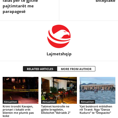
falas për të gjithë
shtëpiake
pajtimtarët me
parapagesë
Lajmetshqip
RELATED ARTICLES
MORE FROM AUTHOR
Aktualitet
Aktualitet
Aktualitet
Krimi trondit Kavajen,
Tatimet kontrolle ne
Yjet botërorë mblidhen
pronari i lokalit vret
gjithe bregdetin,
në Tiranë. Nga “Danza
klientin me plumb pas
bllokohet “Adriatik 2”
Kuduro” te “Despacito”
koke