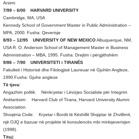
Arsimi
7/99 – 6/00 HARVARD UNIVERSITY
Cambridge, MA, USA
Kennedy School of Government Master in Public Administration –
MPA, 2000. Fusha: Qeverisje
8/93 – 12/95 UNIVERSITY OF NEW MEXICO
Albuquerque, NM,
USA R. O. Anderson School of Management Master in Business
Administration – MBA, 1995. Fusha: Drejtim i përgjithshëm
9/86 – 7/90 UNIVERSITETI i TIRANËS
Fakulteti i Historisë dhe Filologjisë Laureuar në Gjuhën Angleze,
1990.Fusha: Gjuhe angleze
Të tjera:
Angazhim politik: Nënkryetar i Lëvizjes Socialiste për Integrim.
Anëtarësim: Harvard Club of Tirana, Harvard University Alumni
Association.
Shoqëria Civile: Kryetar i Bordit të Këshillit Shqiptar të Zhvillimit,
një OJQ e bazuar në projekte të konsulencës mbi mirëqeverisjen
(1998).
Tituj: