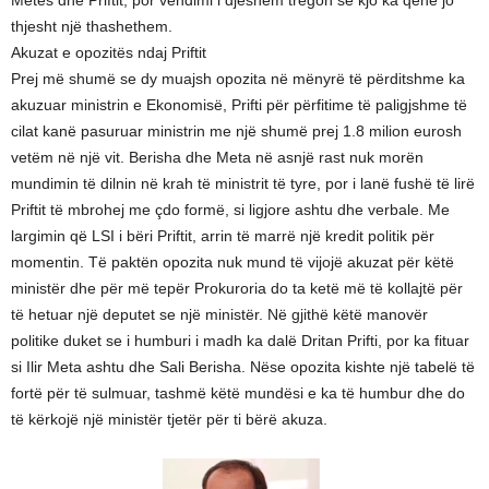
Metës dhe Priftit, por vendimi i djeshëm tregon se kjo ka qenë jo
thjesht një thashethem.
Akuzat e opozitës ndaj Priftit
Prej më shumë se dy muajsh opozita në mënyrë të përditshme ka
akuzuar ministrin e Ekonomisë, Prifti për përfitime të paligjshme të
cilat kanë pasuruar ministrin me një shumë prej 1.8 milion eurosh
vetëm në një vit. Berisha dhe Meta në asnjë rast nuk morën
mundimin të dilnin në krah të ministrit të tyre, por i lanë fushë të lirë
Priftit të mbrohej me çdo formë, si ligjore ashtu dhe verbale. Me
largimin që LSI i bëri Priftit, arrin të marrë një kredit politik për
momentin. Të paktën opozita nuk mund të vijojë akuzat për këtë
ministër dhe për më tepër Prokuroria do ta ketë më të kollajtë për
të hetuar një deputet se një ministër. Në gjithë këtë manovër
politike duket se i humburi i madh ka dalë Dritan Prifti, por ka fituar
si Ilir Meta ashtu dhe Sali Berisha. Nëse opozita kishte një tabelë të
fortë për të sulmuar, tashmë këtë mundësi e ka të humbur dhe do
të kërkojë një ministër tjetër për ti bërë akuza.