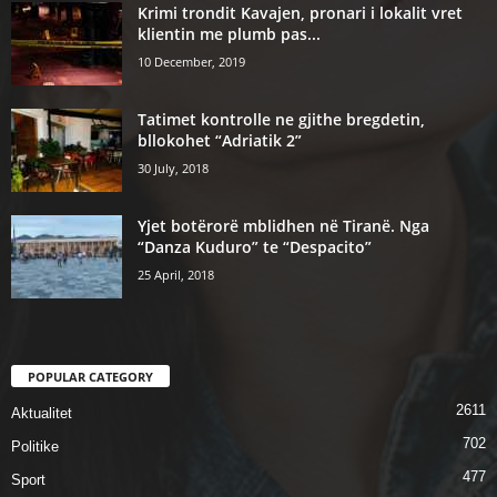
Krimi trondit Kavajen, pronari i lokalit vret
klientin me plumb pas...
10 December, 2019
Tatimet kontrolle ne gjithe bregdetin,
bllokohet “Adriatik 2”
30 July, 2018
Yjet botërorë mblidhen në Tiranë. Nga
“Danza Kuduro” te “Despacito”
25 April, 2018
POPULAR CATEGORY
2611
Aktualitet
702
Politike
477
Sport