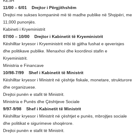
KESH
11/00 – 6/01 Drejtor i Përgjithshëm
Drejtoi me sukses kompaninë më të madhe publike në Shqipëri, me
11,000 punonjës.
Kabineti i Kryeministrit
07/00 – 10/00 Drejtor i Kabinetit të Kryeministrit
Këshilltar kryesor i Kryeministrit mbi të gjitha fushat e qeverisjes
dhe politikave publike. Menaxhoi dhe koordinoi stafin e
Kryeministrit.
Ministria e Financave
10/98-7/99 Shef i Kabinetit të Ministrit
Këshilltar kryesor i Ministrit në çështje fiskale, monetare, strukturore
dhe organizuese.
Drejtoi punën e stafit të Ministrit.
Ministria e Punës dhe Çështjeve Sociale
9/97-9/98 Shef i Kabinetit të Ministrit
Këshilltar kryesor i Ministrit në çështjet e punës, mbrojtjes sociale
dhe politikat e sigurimeve shoqërore.
Drejtoi punën e stafit të Ministrit.