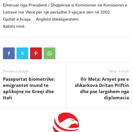
Emëruar nga Presidenti i Shqipërisë si Komisioner në Komisionin e
Letrave me Vlerë për një periudhe 3 vjeçare deri në 2002.
Gjuhët e huaja: Anglisht shkëlqyeshëm.
Italisht mirë.
Previous article
Next article
Pasaportat biometrike:
Ilir Meta: Arsyet pse e
emigrantet mund te
shkarkova Dritan Priftin
aplikojne ne Greqi dhe
dhe pse largohem nga
Itali
diplomacia