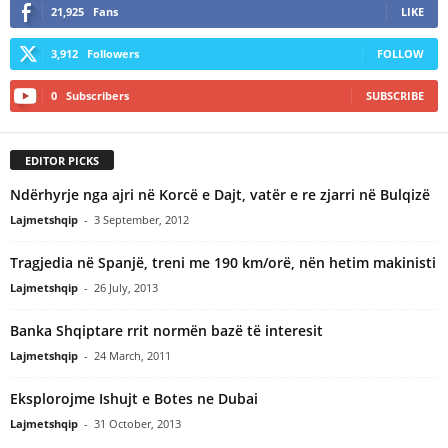
21,925
Fans
LIKE
3,912
Followers
FOLLOW
0
Subscribers
SUBSCRIBE
EDITOR PICKS
Ndërhyrje nga ajri në Korcë e Dajt, vatër e re zjarri në Bulqizë
Lajmetshqip
-
3 September, 2012
Tragjedia në Spanjë, treni me 190 km/orë, nën hetim makinisti
Lajmetshqip
-
26 July, 2013
Banka Shqiptare rrit normën bazë të interesit
Lajmetshqip
-
24 March, 2011
Eksplorojme Ishujt e Botes ne Dubai
Lajmetshqip
-
31 October, 2013