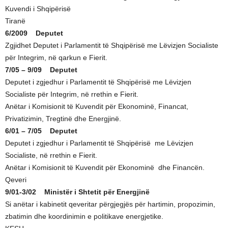
Kuvendi i Shqipërisë
Tiranë
6/2009 Deputet
Zgjidhet Deputet i Parlamentit të Shqipërisë me Lëvizjen Socialiste
për Integrim, në qarkun e Fierit.
7/05 – 9/09 Deputet
Deputet i zgjedhur i Parlamentit të Shqipërisë me Lëvizjen
Socialiste për Integrim, në rrethin e Fierit.
Anëtar i Komisionit të Kuvendit për Ekonominë, Financat,
Privatizimin, Tregtinë dhe Energjinë.
6/01 – 7/05 Deputet
Deputet i zgjedhur i Parlamentit të Shqipërisë me Lëvizjen
Socialiste, në rrethin e Fierit.
Anëtar i Komisionit të Kuvendit për Ekonominë dhe Financën.
Qeveri
9/01-3/02 Ministër i Shtetit për Energjinë
Si anëtar i kabinetit qeveritar përgjegjës për hartimin, propozimin,
zbatimin dhe koordinimin e politikave energjetike.