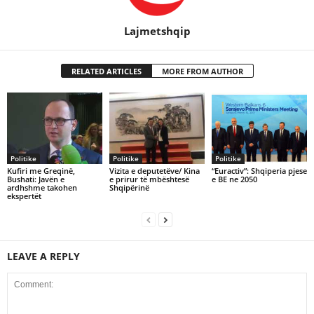
Lajmetshqip
RELATED ARTICLES
MORE FROM AUTHOR
Politike
Politike
Politike
Kufiri me Greqinë,
Vizita e deputetëve/ Kina
“Euractiv”: Shqiperia pjese
Bushati: Javën e
e prirur të mbështesë
e BE ne 2050
ardhshme takohen
Shqipërinë
ekspertët
LEAVE A REPLY