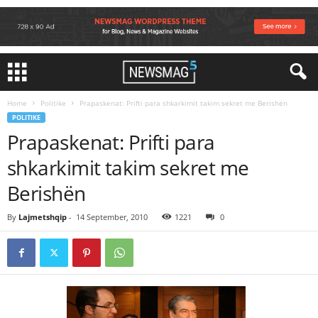
Home
Politike
Prapaskenat: Prifti para shkarkimit takim sekret me Berishën
POLITIKE
Prapaskenat: Prifti para
shkarkimit takim sekret me
Berishën
By
Lajmetshqip
-
14 September, 2010
1221
0