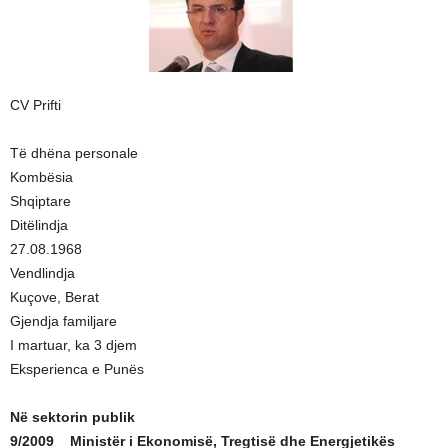
CV Prifti
Të dhëna personale
Kombësia
Shqiptare
Ditëlindja
27.08.1968
Vendlindja
Kuçove, Berat
Gjendja familjare
I martuar, ka 3 djem
Eksperienca e Punës
Në sektorin publik
9/2009 Ministër i Ekonomisë, Tregtisë dhe Energjetikës