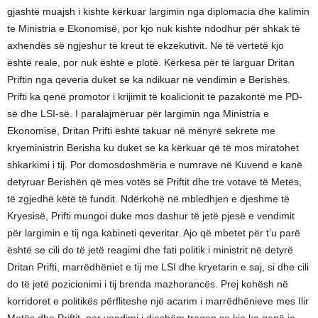
gjashtë muajsh i kishte kërkuar largimin nga diplomacia dhe kalimin
te Ministria e Ekonomisë, por kjo nuk kishte ndodhur për shkak të
axhendës së ngjeshur të kreut të ekzekutivit. Në të vërtetë kjo
është reale, por nuk është e plotë. Kërkesa për të larguar Dritan
Priftin nga qeveria duket se ka ndikuar në vendimin e Berishës.
Prifti ka qenë promotor i krijimit të koalicionit të pazakontë me PD-
së dhe LSI-së. I paralajmëruar për largimin nga Ministria e
Ekonomisë, Dritan Prifti është takuar në mënyrë sekrete me
kryeministrin Berisha ku duket se ka kërkuar që të mos miratohet
shkarkimi i tij. Por domosdoshmëria e numrave në Kuvend e kanë
detyruar Berishën që mes votës së Priftit dhe tre votave të Metës,
të zgjedhë këtë të fundit. Ndërkohë në mbledhjen e djeshme të
Kryesisë, Prifti mungoi duke mos dashur të jetë pjesë e vendimit
për largimin e tij nga kabineti qeveritar. Ajo që mbetet për t’u parë
është se cili do të jetë reagimi dhe fati politik i ministrit në detyrë
Dritan Prifti, marrëdhëniet e tij me LSI dhe kryetarin e saj, si dhe cili
do të jetë pozicionimi i tij brenda mazhorancës. Prej kohësh në
korridoret e politikës përfliteshe një acarim i marrëdhënieve mes Ilir