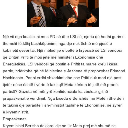
Një vit nga koalicioni mes PD-së dhe LSI-së, njeriu që hodhi gurin e
themelit të këtij bashkëpunimi, nga dje nuk është më pjesë e
kabinetit qeveritar. Një mbledhje e beftë e kryesisë së LSI vendosi
që Dritan Prifti të mos jetë më ministër i Ekonomisë dhe
Energjetikës. LSI vendosi që postin e Priftit ta marrë kreu i kësaj
partie, ndërkohë që në Ministrinë e Jashtme të propozohet Edmond
Haxhinasto. Por si erdhi shkarkimi dhe pse Prifti nuk mori një post
tjetër nëse është i vërtetë fakti që Meta kërkon të jetë më pranë
partisë? Gazeta në mënyrë konfidenciale ka zbuluar gjithë
prapaskenat e vendimit. Nga biseda e Berishës me Metën dhe deri
te takimi dje paradite i ish-ministrit tashmë të Ekonomisë, në zyrën
e kryeministrit.
Prapaskenat
Kryeministri Berisha deklaroi dje se Ilir Meta prej më shumë se