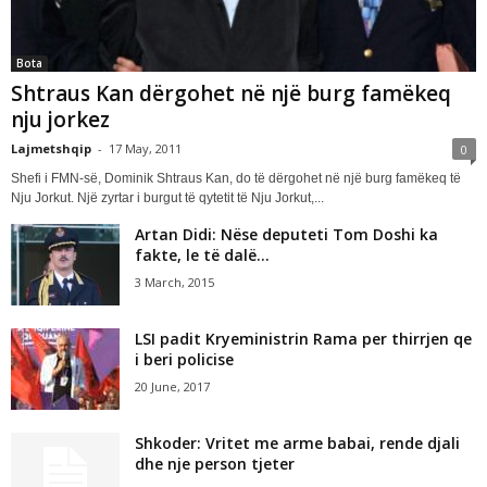
Bota
Shtraus Kan dërgohet në një burg famëkeq
nju jorkez
Lajmetshqip
-
17 May, 2011
0
Shefi i FMN-së, Dominik Shtraus Kan, do të dërgohet në një burg famëkeq të
Nju Jorkut. Një zyrtar i burgut të qytetit të Nju Jorkut,...
Artan Didi: Nëse deputeti Tom Doshi ka
fakte, le të dalë...
3 March, 2015
LSI padit Kryeministrin Rama per thirrjen qe
i beri policise
20 June, 2017
Shkoder: Vritet me arme babai, rende djali
dhe nje person tjeter