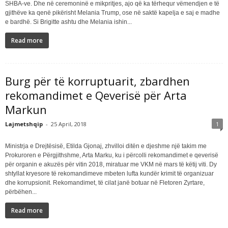
SHBA-ve. Dhe në ceremoninë e mikpritjes, ajo që ka tërhequr vëmendjen e të
gjithëve ka qenë pikërisht Melania Trump, ose në saktë kapelja e saj e madhe
e bardhë. Si Brigitte ashtu dhe Melania ishin...
Read more
Burg për të korruptuarit, zbardhen
rekomandimet e Qeverisë për Arta
Markun
Lajmetshqip
-
25 April, 2018
1
Ministrja e Drejtësisë, Etilda Gjonaj, zhvilloi ditën e djeshme një takim me
Prokuroren e Përgjithshme, Arta Marku, ku i përcolli rekomandimet e qeverisë
për organin e akuzës për vitin 2018, miratuar me VKM në mars të këtij viti. Dy
shtyllat kryesore të rekomandimeve mbeten lufta kundër krimit të organizuar
dhe korrupsionit. Rekomandimet, të cilat janë botuar në Fletoren Zyrtare,
përbëhen...
Read more