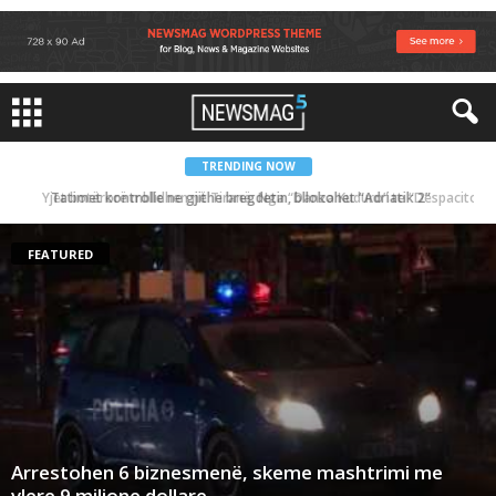
TRENDING NOW
Yjet botërorë mblidhen në Tiranë. Nga “Danza Kuduro” te “Despacito”
FEATURED
Arrestohen 6 biznesmenë, skeme mashtrimi me
vlere 9 milione dollare