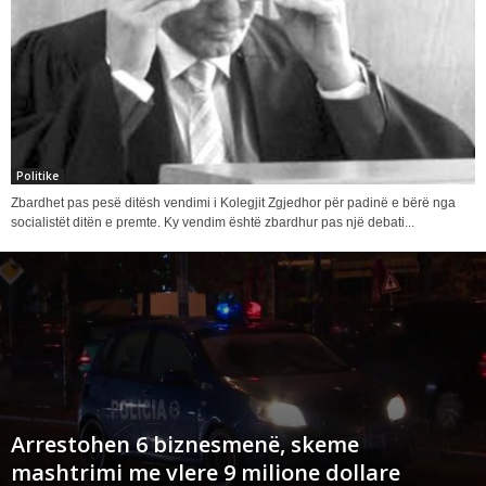
Politike
Zbardhet pas pesë ditësh vendimi i Kolegjit Zgjedhor për padinë e bërë nga
socialistët ditën e premte. Ky vendim është zbardhur pas një debati...
Arrestohen 6 biznesmenë, skeme
mashtrimi me vlere 9 milione dollare