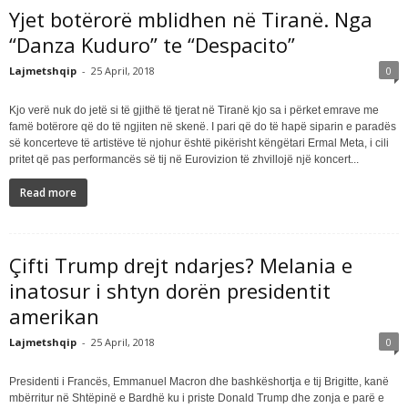
Yjet botërorë mblidhen në Tiranë. Nga
“Danza Kuduro” te “Despacito”
Lajmetshqip
-
25 April, 2018
0
Kjo verë nuk do jetë si të gjithë të tjerat në Tiranë kjo sa i përket emrave me
famë botërore që do të ngjiten në skenë. I pari që do të hapë siparin e paradës
së koncerteve të artistëve të njohur është pikërisht këngëtari Ermal Meta, i cili
pritet që pas performancës së tij në Eurovizion të zhvillojë një koncert...
Read more
Çifti Trump drejt ndarjes? Melania e
inatosur i shtyn dorën presidentit
amerikan
Lajmetshqip
-
25 April, 2018
0
Presidenti i Francës, Emmanuel Macron dhe bashkëshortja e tij Brigitte, kanë
mbërritur në Shtëpinë e Bardhë ku i priste Donald Trump dhe zonja e parë e