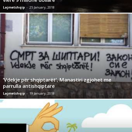
Lajmetshqip
-
25 January, 2018
‘Vdekje për shqiptarët’, Manastiri zgjohet me
parrulla antishqiptare
Lajmetshqip
-
19 January, 2018