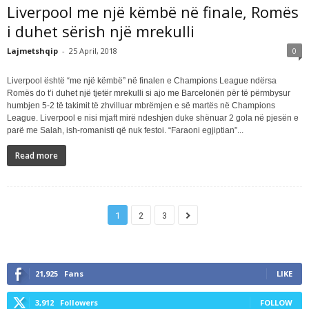
Liverpool me një këmbë në finale, Romës
i duhet sërish një mrekulli
Lajmetshqip
-
25 April, 2018
0
Liverpool është “me një këmbë” në finalen e Champions League ndërsa
Romës do t’i duhet një tjetër mrekulli si ajo me Barcelonën për të përmbysur
humbjen 5-2 të takimit të zhvilluar mbrëmjen e së martës në Champions
League. Liverpool e nisi mjaft mirë ndeshjen duke shënuar 2 gola në pjesën e
parë me Salah, ish-romanisti që nuk festoi. “Faraoni egjiptian”...
Read more
1
2
3
21,925
Fans
LIKE
3,912
Followers
FOLLOW