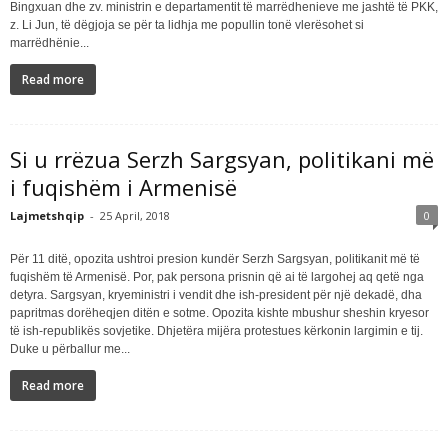
Bingxuan dhe zv. ministrin e departamentit të marrëdhenieve me jashtë të PKK,
z. Li Jun, të dëgjoja se për ta lidhja me popullin tonë vlerësohet si
marrëdhënie...
Read more
Si u rrëzua Serzh Sargsyan, politikani më
i fuqishëm i Armenisë
Lajmetshqip
-
25 April, 2018
0
Për 11 ditë, opozita ushtroi presion kundër Serzh Sargsyan, politikanit më të
fuqishëm të Armenisë. Por, pak persona prisnin që ai të largohej aq qetë nga
detyra. Sargsyan, kryeministri i vendit dhe ish-president për një dekadë, dha
papritmas dorëheqjen ditën e sotme. Opozita kishte mbushur sheshin kryesor
të ish-republikës sovjetike. Dhjetëra mijëra protestues kërkonin largimin e tij.
Duke u përballur me...
Read more