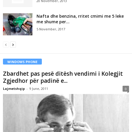
20 November, 2013
Nafta dhe benzina, rritet cmimi me 5 leke
me shume per...
5 November, 2017
WINDOWS PHONE
Zbardhet pas pesë ditësh vendimi i Kolegjit
Zgjedhor për padinë e...
Lajmetshqip
-
9 June, 2011
0