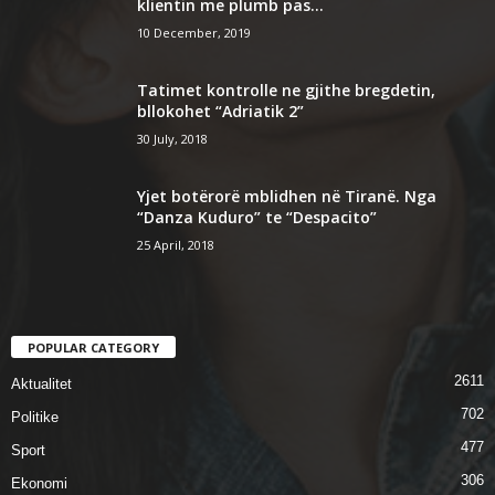
klientin me plumb pas...
10 December, 2019
Tatimet kontrolle ne gjithe bregdetin,
bllokohet “Adriatik 2”
30 July, 2018
Yjet botërorë mblidhen në Tiranë. Nga
“Danza Kuduro” te “Despacito”
25 April, 2018
POPULAR CATEGORY
2611
Aktualitet
702
Politike
477
Sport
306
Ekonomi