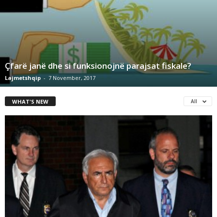
Çfarë janë dhe si funksionojnë parajsat fiskale?
Lajmetshqip
-
7 November, 2017
WHAT'S NEW
All