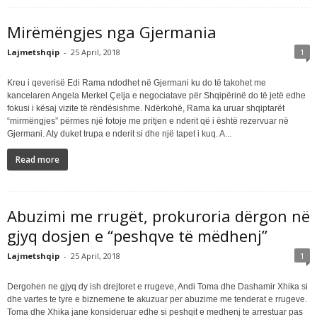
Mirëmëngjes nga Gjermania
Lajmetshqip
-
25 April, 2018
1
Kreu i qeverisë Edi Rama ndodhet në Gjermani ku do të takohet me
kancelaren Angela Merkel Çelja e negociatave për Shqipërinë do të jetë edhe
fokusi i kësaj vizite të rëndësishme. Ndërkohë, Rama ka uruar shqiptarët
“mirmëngjes” përmes një fotoje me pritjen e nderit që i është rezervuar në
Gjermani. Aty duket trupa e nderit si dhe një tapet i kuq. A...
Read more
Abuzimi me rrugët, prokuroria dërgon në
gjyq dosjen e “peshqve të mëdhenj”
Lajmetshqip
-
25 April, 2018
1
Dergohen ne gjyq dy ish drejtoret e rrugeve, Andi Toma dhe Dashamir Xhika si
dhe vartes te tyre e biznemene te akuzuar per abuzime me tenderat e rrugeve.
Toma dhe Xhika jane konsideruar edhe si peshqit e medhenj te arrestuar pas