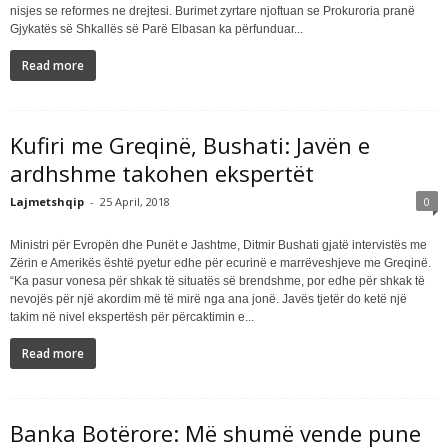
nisjes se reformes ne drejtesi. Burimet zyrtare njoftuan se Prokuroria pranë
Gjykatës së Shkallës së Parë Elbasan ka përfunduar...
Read more
Kufiri me Greqinë, Bushati: Javën e
ardhshme takohen ekspertët
Lajmetshqip
-
25 April, 2018
0
Ministri për Evropën dhe Punët e Jashtme, Ditmir Bushati gjatë intervistës me
Zërin e Amerikës është pyetur edhe për ecurinë e marrëveshjeve me Greqinë.
“Ka pasur vonesa për shkak të situatës së brendshme, por edhe për shkak të
nevojës për një akordim më të mirë nga ana jonë. Javës tjetër do ketë një
takim në nivel ekspertësh për përcaktimin e...
Read more
Banka Botërore: Më shumë vende pune