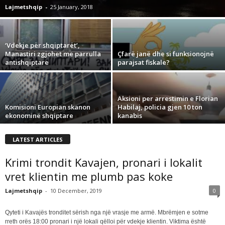
Lajmetshqip
-
25 January, 2018
‘Vdekje për shqiptarët’,
Manastiri zgjohet me parrulla
Çfarë janë dhe si funksionojnë
antishqiptare
parajsat fiskale?
Aksioni per arrestimin e Florian
Komisioni Europian skanon
Habilaj, policia gjen 10 ton
ekonominë shqiptare
kanabis
LATEST ARTICLES
Krimi trondit Kavajen, pronari i lokalit
vret klientin me plumb pas koke
Lajmetshqip
-
10 December, 2019
0
Qyteti i Kavajës tronditet sërish nga një vrasje me armë. Mbrëmjen e sotme
rreth orës 18:00 pronari i një lokali qëlloi për vdekje klientin. Viktima është