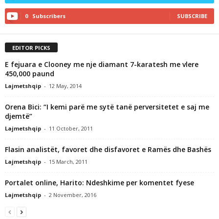
0
Subscribers
SUBSCRIBE
EDITOR PICKS
E fejuara e Clooney me nje diamant 7-karatesh me vlere
450,000 paund
Lajmetshqip
-
12 May, 2014
Orena Bici: “I kemi parë me sytë tanë perversitetet e saj me
djemtë”
Lajmetshqip
-
11 October, 2011
Flasin analistët, favoret dhe disfavoret e Ramës dhe Bashës
Lajmetshqip
-
15 March, 2011
Portalet online, Harito: Ndeshkime per komentet fyese
Lajmetshqip
-
2 November, 2016