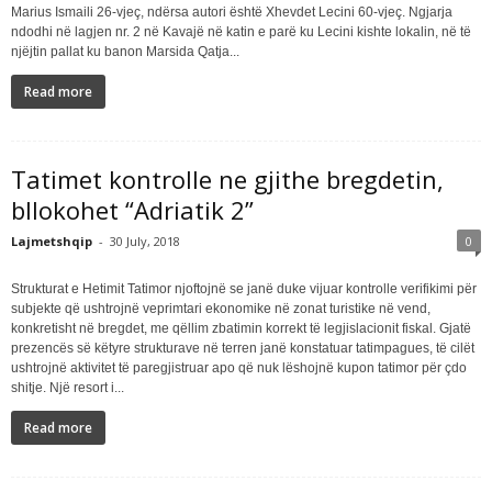
Marius Ismaili 26-vjeç, ndërsa autori është Xhevdet Lecini 60-vjeç. Ngjarja
ndodhi në lagjen nr. 2 në Kavajë në katin e parë ku Lecini kishte lokalin, në të
njëjtin pallat ku banon Marsida Qatja...
Read more
Tatimet kontrolle ne gjithe bregdetin,
bllokohet “Adriatik 2”
Lajmetshqip
-
30 July, 2018
0
Strukturat e Hetimit Tatimor njoftojnë se janë duke vijuar kontrolle verifikimi për
subjekte që ushtrojnë veprimtari ekonomike në zonat turistike në vend,
konkretisht në bregdet, me qëllim zbatimin korrekt të legjislacionit fiskal. Gjatë
prezencës së këtyre strukturave në terren janë konstatuar tatimpagues, të cilët
ushtrojnë aktivitet të paregjistruar apo që nuk lëshojnë kupon tatimor për çdo
shitje. Një resort i...
Read more