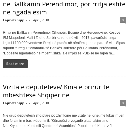
në Ballkanin Perëndimor, por rritja është
në ngadalësim
Lajmetshqip
-
25 April, 2018
0
Rritja në Ballkanin Perëndimor (Shqipëri, Bosnjë dhe Hercegovinë, Kosovë,
IRJ Maqedoni, Mali i Zi dhe Serbi) ka rënë në vitin 2017, pavarësisht nga
krijimi i 190.000 vendeve të reja të punës në nëntëmujorin e parë të vitit. Sipas
raportit të rregullt ekonomik të Bankës Botërore për Ballkanin Perëndimor,
“Dobësitë ngadalësojnë rritjen”, shkalla e rritjes së PBB-së në rajon ra...
Read more
Vizita e deputetëve/ Kina e prirur të
mbështesë Shqipërinë
Lajmetshqip
-
25 April, 2018
0
Një grup deputetësh shqiptarë po zhvillojnë një vizitë në Kinë, me fokus rritjen
dhe forcimin e bashkëpunimit. “Kënaqësi e veçantë gjatë takimit me
NënKryetarin e Komitetit Qendror të Asamblesë Popullore të Kinës z.Ji