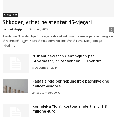
Aktualitet
Shkoder, vritet ne atentat 45-vjeçari
Lajmetshqip
-
3 October, 2013
0
Atentat në Shkodër. Një 45 vjeçar është ekzekutuar në orët e para të mëngjesit
të sotëm në lagjen Kiras të Shkodrës. Viktima është Cesk Nikaj. Vrasja
ndodhi...
Nishani dekreton Gent Sejkon per
Guvernator, pritet vendimi i Kuvendit
8 December, 2014
Pagat e reja për nëpunësit e bashkive dhe
policët vendorë
24 September, 2010
Kompleksi “Jon”, kostoja e ndërtimit: 1.8
milionë euro