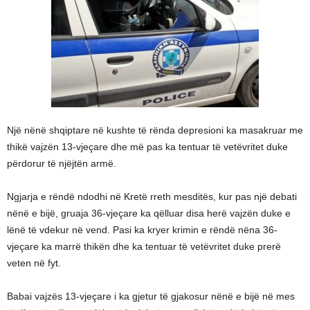
Një nënë shqiptare në kushte të rënda depresioni ka masakruar me
thikë vajzën 13-vjeçare dhe më pas ka tentuar të vetëvritet duke
përdorur të njëjtën armë.
Ngjarja e rëndë ndodhi në Kretë rreth mesditës, kur pas një debati
nënë e bijë, gruaja 36-vjeçare ka qëlluar disa herë vajzën duke e
lënë të vdekur në vend. Pasi ka kryer krimin e rëndë nëna 36-
vjeçare ka marrë thikën dhe ka tentuar të vetëvritet duke prerë
veten në fyt.
Babai vajzës 13-vjeçare i ka gjetur të gjakosur nënë e bijë në mes