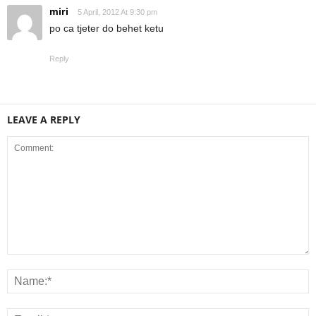
miri
5 April, 2012 At 9:30 pm
po ca tjeter do behet ketu
Reply
LEAVE A REPLY