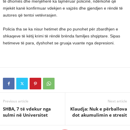
të dhomës dhe menjëherë ka lajmëruar policinë, ndërkohë që
mjekët kanë konfirmuar vdekjen e vajzës dhe gjendjen e rëndë të
autores që tentoi vetëvrasjen.
Policia tha se ka nisur hetimet dhe po punohet për zbardhjen e
shkaqeve të këtij krimi të rëndë brënda familjes shqiptare. Sipas
hetimeve të para, dyshohet se gruaja vuante nga depresioni.
Previous article
Next article
SHBA, 7 të vdekur nga
Klaudja: Nuk e përballova
sulmi në Universitet
dot akumulimin e stresit