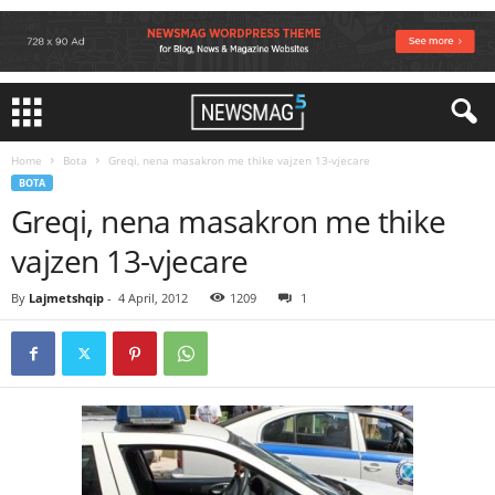
Home
Bota
Greqi, nena masakron me thike vajzen 13-vjecare
BOTA
Greqi, nena masakron me thike
vajzen 13-vjecare
By
Lajmetshqip
-
4 April, 2012
1209
1