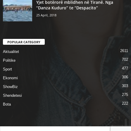
Yjet botërorë mblidhen në Tiranë. Nga
“Danza Kuduro” te “Despacito”
25 April, 2018
POPULAR CATEGORY
2611
Aktualitet
702
Politike
477
Sport
306
Ekonomi
303
ShowBiz
275
Shendetesi
222
Bota