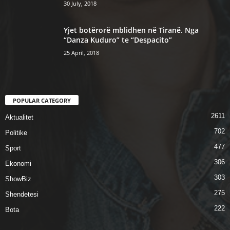
30 July, 2018
Yjet botërorë mblidhen në Tiranë. Nga
“Danza Kuduro” te “Despacito”
25 April, 2018
POPULAR CATEGORY
2611
Aktualitet
702
Politike
477
Sport
306
Ekonomi
303
ShowBiz
275
Shendetesi
222
Bota