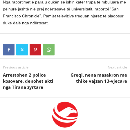
Nga raportimet e para u dukën se ishin katër trupa të mbuluara me
pëlhurë jashtë një prej ndërtesave të universitetit, raportoi “San
Francisco Chronicle”. Pamjet televizive treguan njerëz të plagosur
duke dalë nga ndërtesat.
Previous article
Next article
Arrestohen 2 police
Greqi, nena masakron me
kosovare, denohet akti
thike vajzen 13-vjecare
nga Tirana zyrtare