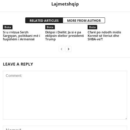
Lajmetshqip
RELATED ARTICLES
MORE FROM AUTHOR
Bota
Bota
Bota
Si u rrëzua Serzh
Eklipsi i Diellit: Ja si e pa
Cfarë po ndodh midis
Sargsyan, politikani më i
eklipsin diellor presidenti
Koresë së Veriut dhe
fuqishëm i Armenisë
Trump
SHBA-ve?!
LEAVE A REPLY