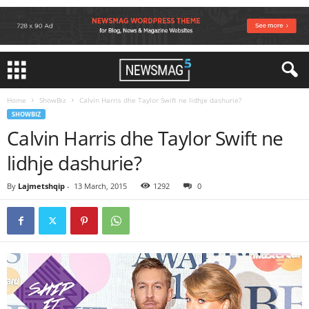
Home
ShowBiz
Calvin Harris dhe Taylor Swift ne lidhje dashurie?
SHOWBIZ
Calvin Harris dhe Taylor Swift ne
lidhje dashurie?
By
Lajmetshqip
-
13 March, 2015
1292
0