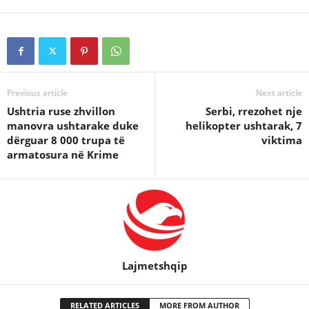
Previous article
Next article
Ushtria ruse zhvillon
Serbi, rrezohet nje
manovra ushtarake duke
helikopter ushtarak, 7
dërguar 8 000 trupa të
viktima
armatosura në Krime
Lajmetshqip
RELATED ARTICLES
MORE FROM AUTHOR