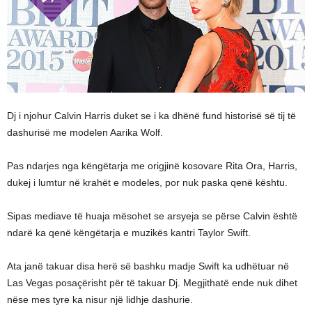
Dj i njohur Calvin Harris duket se i ka dhënë fund historisë së tij të
dashurisë me modelen Aarika Wolf.
Pas ndarjes nga këngëtarja me origjinë kosovare Rita Ora, Harris,
dukej i lumtur në krahët e modeles, por nuk paska qenë kështu.
Sipas mediave të huaja mësohet se arsyeja se përse Calvin është
ndarë ka qenë këngëtarja e muzikës kantri Taylor Swift.
Ata janë takuar disa herë së bashku madje Swift ka udhëtuar në
Las Vegas posaçërisht për të takuar Dj. Megjithatë ende nuk dihet
nëse mes tyre ka nisur një lidhje dashurie.