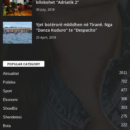
bllokohet “Adriatik 2”
30 July, 2018
Yjet botërorë mblidhen në Tiranë. Nga
“Danza Kuduro” te “Despacito”
25 April, 2018
POPULAR CATEGORY
2611
Aktualitet
702
Politike
477
Sport
306
Ekonomi
303
ShowBiz
275
Shendetesi
222
Bota