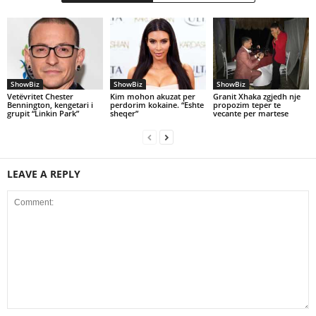
ShowBiz
ShowBiz
ShowBiz
Vetëvritet Chester
Kim mohon akuzat per
Granit Xhaka zgjedh nje
Bennington, kengetari i
perdorim kokaine. “Eshte
propozim teper te
grupit “Linkin Park”
sheqer”
vecante per martese
LEAVE A REPLY