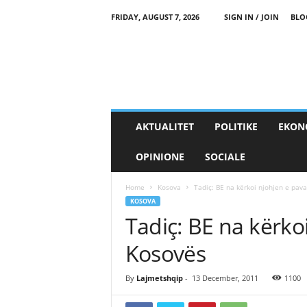
FRIDAY, AUGUST 7, 2026
SIGN IN / JOIN
BLO
AKTUALITET
POLITIKE
EKON
OPINIONE
SOCIALE
Home
Kosova
Tadiç: BE na kërkoi njohjen e pav
KOSOVA
Tadiç: BE na kërko
Kosovës
By
Lajmetshqip
-
13 December, 2011
1100