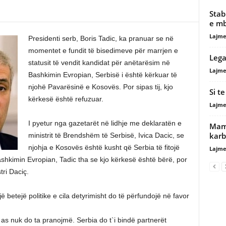
Stab
e mb
Lajme
Presidenti serb, Boris Tadic, ka pranuar se në
momentet e fundit të bisedimeve për marrjen e
Lega
statusit të vendit kandidat për anëtarësim në
Lajme
Bashkimin Evropian, Serbisë i është kërkuar të
njohë Pavarësinë e Kosovës. Por sipas tij, kjo
Si t
kërkesë është refuzuar.
Lajme
I pyetur nga gazetarët në lidhje me deklaratën e
Mamu
karb
ministrit të Brendshëm të Serbisë, Ivica Dacic, se
njohja e Kosovës është kusht që Serbia të fitojë
Lajme
ashkimin Evropian, Tadic tha se kjo kërkesë është bërë, por
tri Daciç.
një betejë politike e cila detyrimisht do të përfundojë në favor
s nuk do ta pranojmë. Serbia do t`i bindë partnerët