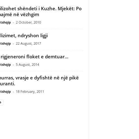
ilizohet shëndeti i Kuzhe. Mjekët: Po
ajmë në vëzhgim
tshqip
-
2 October, 2010
lizimet, ndryshon ligji
tshqip
-
22 August, 2017
e rigjeneroni floket e demtuar…
tshqip
-
5 August, 2014
rras, vrasje e dyfishtë në një pikë
uranti.
tshqip
-
18 February, 2011