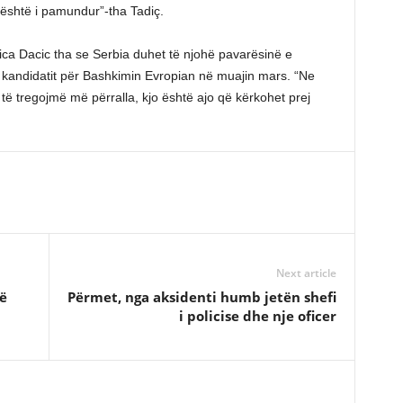
aj është i pamundur”-tha Tadiç.
vica Dacic tha se Serbia duhet të njohë pavarësinë e
e kandidatit për Bashkimin Evropian në muajin mars. “Ne
 të tregojmë më përralla, kjo është ajo që kërkohet prej
Next article
ë
Përmet, nga aksidenti humb jetën shefi
i policise dhe nje oficer