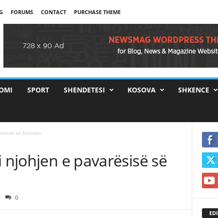
G
FORUMS
CONTACT
PURCHASE THEME
OMI
SPORT
SHENDETESI
KOSOVA
SHKENCE
arësisë së Kosovës
i njohjen e pavarësisë së
0
EDI