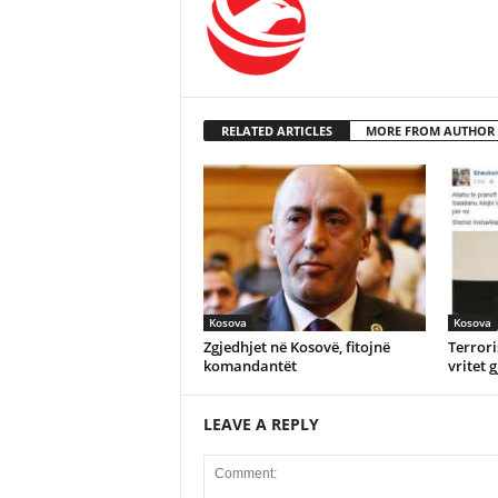
RELATED ARTICLES
MORE FROM AUTHOR
Kosova
Kosova
Zgjedhjet në Kosovë, fitojnë
Terror
komandantët
vritet 
LEAVE A REPLY