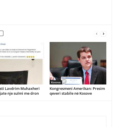
Kosova
isti Lavdrim Muhaxheri
Kongresmeni Amerikan: Presim
gjate nje sulmi me dron
qeveri stabile në Kosove