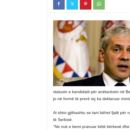
statusin e kandidatit për anëtarësim në B
jo në formë të prerë siç ka deklaruar minis
Ai shtoi gjithashtu se tani bëhet fjalë për 
të Serbisë.
“Ne nuk e kemi pranuar këtë kërkesë dhe a