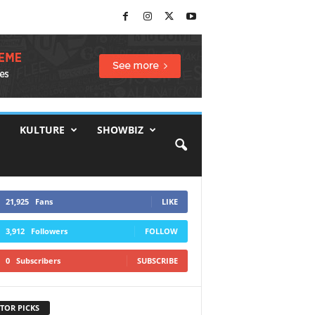
KULTURE
SHOWBIZ
21,925
Fans
LIKE
3,912
Followers
FOLLOW
0
Subscribers
SUBSCRIBE
TOR PICKS