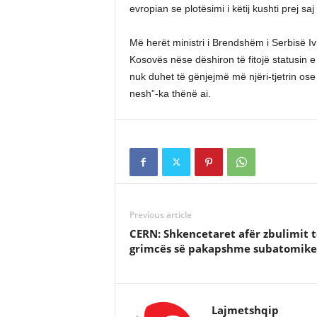
evropian se plotësimi i këtij kushti prej s
Më herët ministri i Brendshëm i Serbisë I
Kosovës nëse dëshiron të fitojë statusin 
nuk duhet të gënjejmë më njëri-tjetrin ose
nesh”-ka thënë ai.
Previous article
CERN: Shkencetaret afër zbulimit t
grimcës së pakapshme subatomike
Lajmetshqip