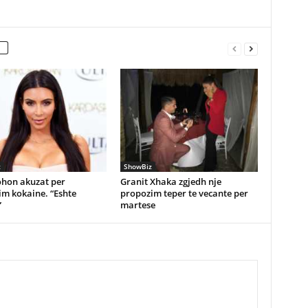
z
ShowBiz
hon akuzat per
Granit Xhaka zgjedh nje
m kokaine. “Eshte
propozim teper te vecante per
”
martese