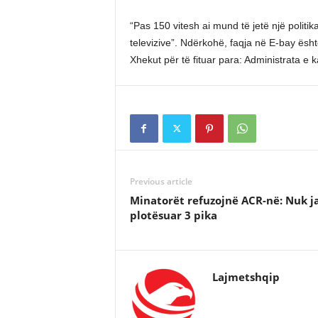
“Pas 150 vitesh ai mund të jetë një politika
televizive”. Ndërkohë, faqja në E-bay ësh
Xhekut për të fituar para: Administrata e k
Previous article
Minatorët refuzojnë ACR-në: Nuk j
plotësuar 3 pika
Lajmetshqip