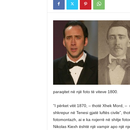
paraqitet në një foto të viteve 1800.
“I përket vitit 1870, – thotë Xhek Mord, –
shkrepur në Tenesi gjatë luftës civile”, th
fotomontazh, ai e ka nxjerrë në shitje fot
Nikolas Kiexh është një vampir apo një nj