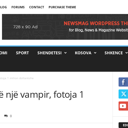
BLOG
FORUMS
CONTACT
PURCHASE THEME
OMI
SPORT
SHENDETESI
KOSOVA
SHKENCE
otoja 1 milion dollarëshe
ë një vampir, fotoja 1
0
EDI