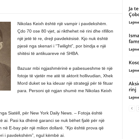
Ja t
Çob
Lajme
Nikolas Keixh është një vampir i pavdekshëm.
Çdo 70 ose 80 vjet, ai rikthehet në rini dhe rifillon
Isma
një jetë të re, drejt pavdekësisë. Kjo nuk është
fam
pjesë nga skenari i “Twilight”, por bindja e një
Lajme
shitësi të antikuareve në SHBA.
Koso
Bazuar mbi ngjashmërinë e pabesueshme të një
Lajme
fotoje të vjetër me atë të aktorit hollivudian, Xhek
Aksi
Mord duket se ka ideuar një strategji për të fituar
rinj
para. Personi që ngjan shumë me Nikolas Keixh
Lajme
 nga Siatëll, për New York Daily News. – Fotoja është
otë ai. Pasi ka dhënë garanci se nuk bëhet fjalë për një
on në E-bay për një milion dollarë. “Kjo është prova që
eri i pavdekshëm”, ngul këmbë ai.