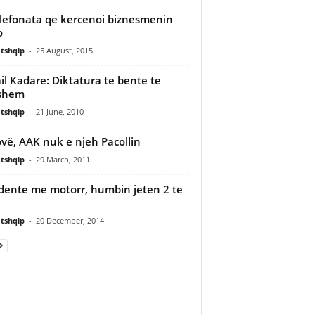
elefonata qe kercenoi biznesmenin
o
tshqip
-
25 August, 2015
il Kadare: Diktatura te bente te
shem
tshqip
-
21 June, 2010
vë, AAK nuk e njeh Pacollin
tshqip
-
29 March, 2011
dente me motorr, humbin jeten 2 te
tshqip
-
20 December, 2014