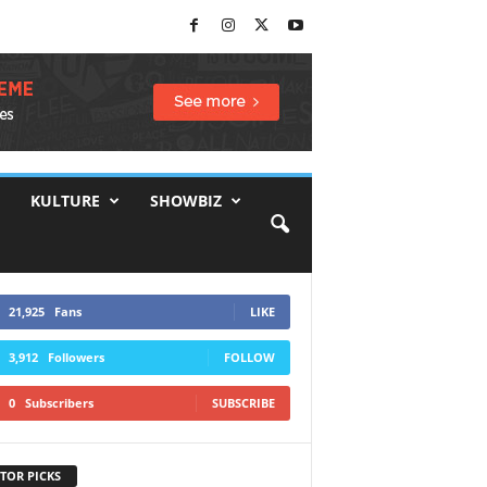
KULTURE
SHOWBIZ
21,925
Fans
LIKE
3,912
Followers
FOLLOW
0
Subscribers
SUBSCRIBE
TOR PICKS