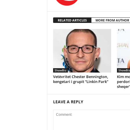
RELATED ARTICLES
MORE FROM AUTHOR
ShowBiz
ShowBi
Vetëvritet Chester Bennington,
Kim mo
kengetari i grupit “Linkin Park”
perdori
sheqer
LEAVE A REPLY