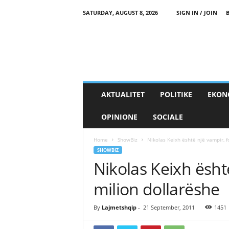
SATURDAY, AUGUST 8, 2026
SIGN IN / JOIN
AKTUALITET
POLITIKE
EKON
OPINIONE
SOCIALE
Home
ShowBiz
Nikolas Keixh është një vampir, f
SHOWBIZ
Nikolas Keixh ësht
milion dollarëshe
By
Lajmetshqip
-
21 September, 2011
1451