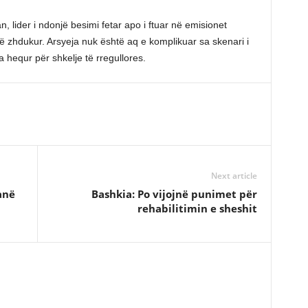
n, lider i ndonjë besimi fetar apo i ftuar në emisionet
të zhdukur. Arsyeja nuk është aq e komplikuar sa skenari i
a hequr për shkelje të rregullores.
Next article
anë
Bashkia: Po vijojnë punimet për
rehabilitimin e sheshit