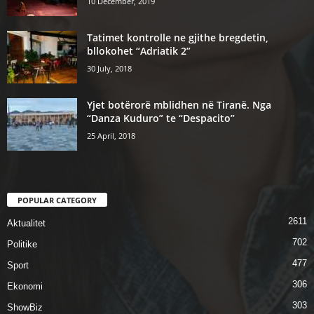
10 December, 2019
Tatimet kontrolle ne gjithe bregdetin,
bllokohet “Adriatik 2”
30 July, 2018
Yjet botërorë mblidhen në Tiranë. Nga
“Danza Kuduro” te “Despacito”
25 April, 2018
POPULAR CATEGORY
2611
Aktualitet
702
Politike
477
Sport
306
Ekonomi
303
ShowBiz