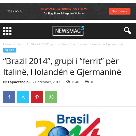
Home
Sport
“Brazil 2014”, grupi i “ferrit” për Italinë, Holandën e Gjermaninë
SPORT
“Brazil 2014”, grupi i “ferrit” për
Italinë, Holandën e Gjermaninë
By
Lajmetshqip
-
7 December, 2013
1046
0