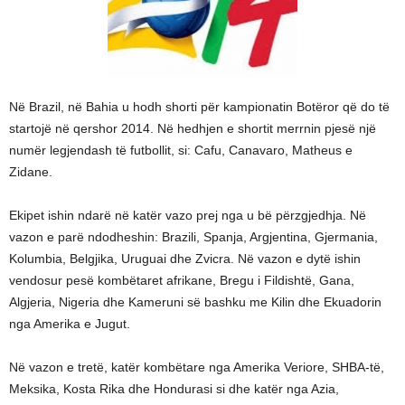
Në Brazil, në Bahia u hodh shorti për kampionatin Botëror që do të
startojë në qershor 2014. Në hedhjen e shortit merrnin pjesë një
numër legjendash të futbollit, si: Cafu, Canavaro, Matheus e
Zidane.
Ekipet ishin ndarë në katër vazo prej nga u bë përzgjedhja. Në
vazon e parë ndodheshin: Brazili, Spanja, Argjentina, Gjermania,
Kolumbia, Belgjika, Uruguai dhe Zvicra. Në vazon e dytë ishin
vendosur pesë kombëtaret afrikane, Bregu i Fildishtë, Gana,
Algjeria, Nigeria dhe Kameruni së bashku me Kilin dhe Ekuadorin
nga Amerika e Jugut.
Në vazon e tretë, katër kombëtare nga Amerika Veriore, SHBA-të,
Meksika, Kosta Rika dhe Hondurasi si dhe katër nga Azia,