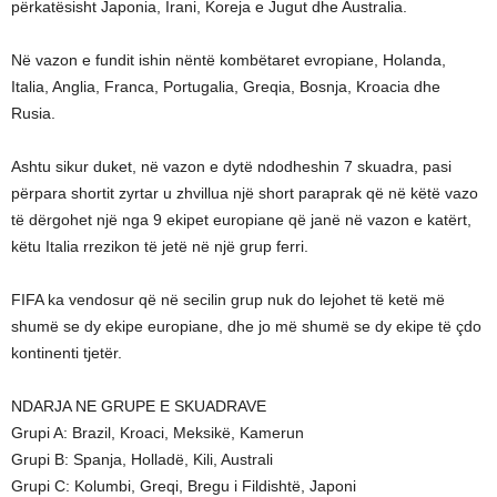
përkatësisht Japonia, Irani, Koreja e Jugut dhe Australia.
Në vazon e fundit ishin nëntë kombëtaret evropiane, Holanda,
Italia, Anglia, Franca, Portugalia, Greqia, Bosnja, Kroacia dhe
Rusia.
Ashtu sikur duket, në vazon e dytë ndodheshin 7 skuadra, pasi
përpara shortit zyrtar u zhvillua një short paraprak që në këtë vazo
të dërgohet një nga 9 ekipet europiane që janë në vazon e katërt,
këtu Italia rrezikon të jetë në një grup ferri.
FIFA ka vendosur që në secilin grup nuk do lejohet të ketë më
shumë se dy ekipe europiane, dhe jo më shumë se dy ekipe të çdo
kontinenti tjetër.
NDARJA NE GRUPE E SKUADRAVE
Grupi A: Brazil, Kroaci, Meksikë, Kamerun
Grupi B: Spanja, Holladë, Kili, Australi
Grupi C: Kolumbi, Greqi, Bregu i Fildishtë, Japoni