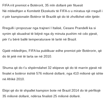
FIFA rrit premiot e Botërorit, 35 mln dollarë për fituesit
Në mbledhjen e Komitetit Ekzekutiv të FIFA-s u miratua një rregull i
ri për kampionatin Botëror të Brazilit që do të zhvillohet vitin tjetër.
Rregulli i propozuar nga trajneri I Italisë, Cesare Prandelli ka si
synim që skuadrat të bëjnë nga dy minuta pushim në cdo pjesë,
për t’u bërë ballë temperaturave të lartë në Brazil.
Gjatë mbledhjes, FIFA ka publikuar edhe premiot për Botërorin, që
do të jetë më të larta se në 2010.
Shuma që do t’u shpërndahet 32 ekipeve që do të marrin pjesë në
finalet e botëror është 576 milionë dollarë, nga 410 milionë që ishte
në Afrikë 2010.
Ekipi që do të shpallet kampion bote në Brazil 2014 do të përfitojë
35 milionë dollarë, ndërsa finalisti 25 milionë dollarë.