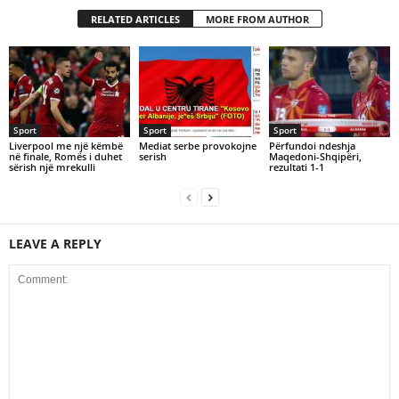
RELATED ARTICLES
MORE FROM AUTHOR
Sport
Sport
Sport
Liverpool me një këmbë
Mediat serbe provokojne
Përfundoi ndeshja
në finale, Romës i duhet
serish
Maqedoni-Shqipëri,
sërish një mrekulli
rezultati 1-1
LEAVE A REPLY