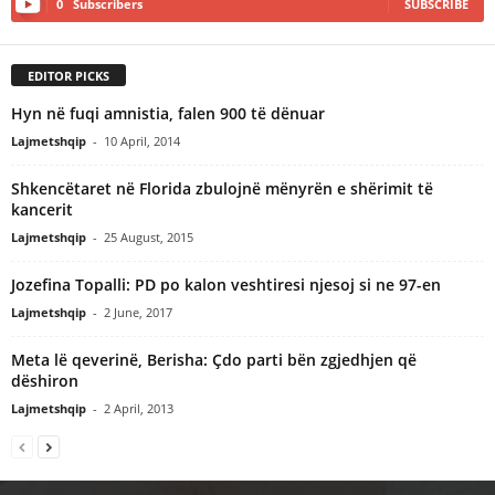
0
Subscribers
SUBSCRIBE
EDITOR PICKS
Hyn në fuqi amnistia, falen 900 të dënuar
Lajmetshqip
-
10 April, 2014
Shkencëtaret në Florida zbulojnë mënyrën e shërimit të
kancerit
Lajmetshqip
-
25 August, 2015
Jozefina Topalli: PD po kalon veshtiresi njesoj si ne 97-en
Lajmetshqip
-
2 June, 2017
Meta lë qeverinë, Berisha: Çdo parti bën zgjedhjen që
dëshiron
Lajmetshqip
-
2 April, 2013