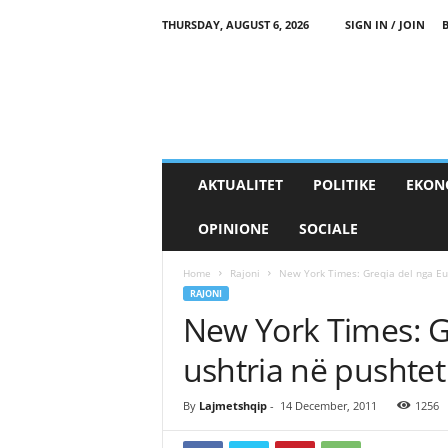
THURSDAY, AUGUST 6, 2026
SIGN IN / JOIN
AKTUALITET
POLITIKE
EKON
OPINIONE
SOCIALE
Home
Rajoni
New York Times: Greqia del nga Eur
RAJONI
New York Times: G
ushtria në pushtet
By
Lajmetshqip
-
14 December, 2011
1256