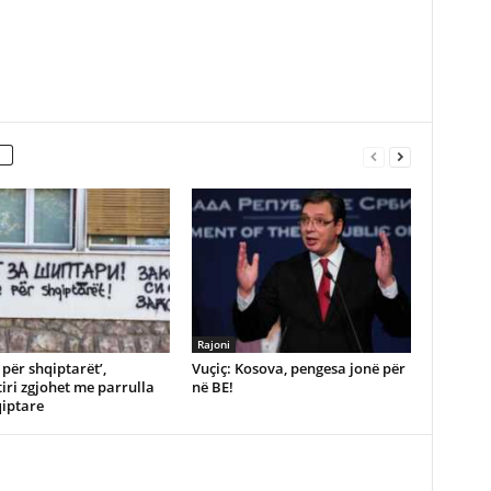
Rajoni
 për shqiptarët’,
Vuçiç: Kosova, pengesa jonë për
ri zgjohet me parrulla
në BE!
qiptare