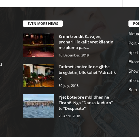
EVEN MORE NEWS
PO
Aktual
Krimi trondit Kavajen,
pronari i lokalit vret klientin
Politi
me plumb pas...
Sport
10 December, 2019
Ekon
st
Tatimet kontrolle ne gjithe
Show
bregdetin, bllokohet “Adriatik
2”
Shend
30 July, 2018
Bota
Yjet botërorë mblidhen në
Tiranë. Nga “Danza Kuduro”
te “Despacito”
25 April, 2018