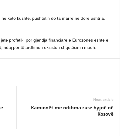
.
 në këto kushte, pushtetin do ta marrë në dorë ushtria,
jetë profetik, por gjendja financiare e Eurozonës është e
ë, ndaj për të ardhmen ekziston shqetësim i madh.
Next article
ne
Kamionët me ndihma ruse hyjnë në
Kosovë