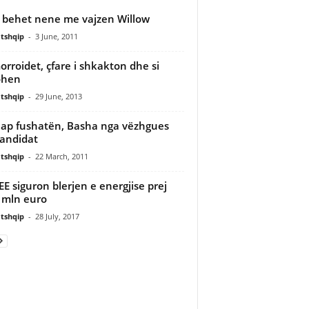
 behet nene me vajzen Willow
tshqip
-
3 June, 2011
rroidet, çfare i shkakton dhe si
ohen
tshqip
-
29 June, 2013
ap fushatën, Basha nga vëzhgues
andidat
tshqip
-
22 March, 2011
E siguron blerjen e energjise prej
 mln euro
tshqip
-
28 July, 2017