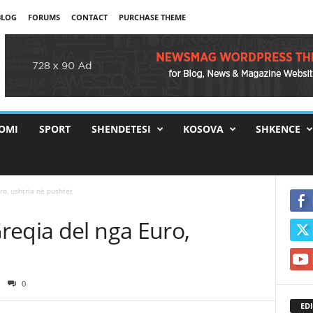
BLOG
FORUMS
CONTACT
PURCHASE THEME
OMI
SPORT
SHENDETESI
KOSOVA
SHKENCE
o, ushtria në pushtet
reqia del nga Euro,
0
EDI