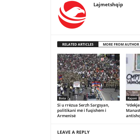
Lajmetshqip
RELATED ARTICLES
MORE FROM AUTHOR
Bota
Rajoni
Si u rrëzua Serzh Sargsyan,
‘Vdekje
politikani më i fuqishëm i
Manasti
Armenisë
antish
LEAVE A REPLY