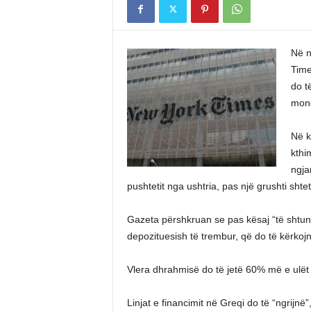
Në n
Time
do t
mone
Në k
kthi
ngja
pushtetit nga ushtria, pas një grushti shtet
Gazeta përshkruan se pas kësaj “të shtun
depozituesish të trembur, që do të kërkoj
Vlera dhrahmisë do të jetë 60% më e ulët
Linjat e financimit në Greqi do të “ngrijnë