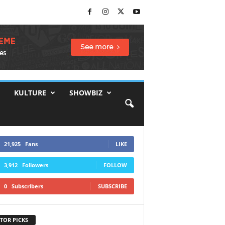
KULTURE
SHOWBIZ
21,925
Fans
LIKE
3,912
Followers
FOLLOW
0
Subscribers
SUBSCRIBE
TOR PICKS