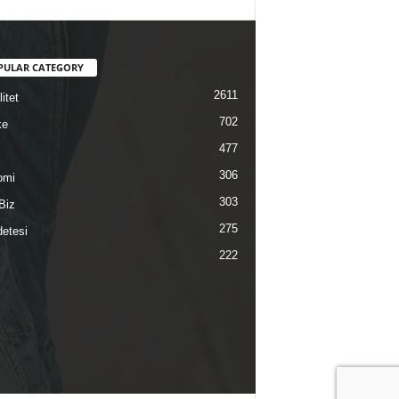
PULAR CATEGORY
2611
itet
702
ke
477
306
omi
303
Biz
275
etesi
222