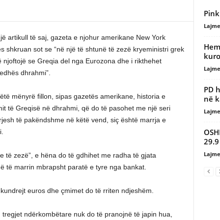
Pink
Lajme
jë artikull të saj, gazeta e njohur amerikane New York
Hemo
s shkruan sot se “në një të shtunë të zezë kryeministri grek
kur
ë njoftojë se Greqia del nga Eurozona dhe i rikthehet
Lajme
dhës dhrahmi”.
PD h
ëtë mënyrë fillon, sipas gazetës amerikane, historia e
në k
mit të Greqisë në dhrahmi, që do të pasohet me një seri
Lajme
rjesh të pakëndshme në këtë vend, siç është marrja e
OSHE
i.
29.9
Lajme
e të zezë”, e hëna do të gdhihet me radha të gjata
në të marrin mbrapsht paratë e tyre nga bankat.
 kundrejt euros dhe çmimet do të rriten ndjeshëm.
”, tregjet ndërkombëtare nuk do të pranojnë të japin hua,