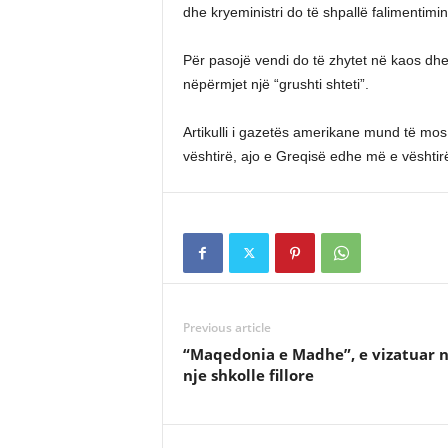
dhe kryeministri do të shpallë falimentimin
Për pasojë vendi do të zhytet në kaos dhe
nëpërmjet një “grushti shteti”.
Artikulli i gazetës amerikane mund të mos 
vështirë, ajo e Greqisë edhe më e vështir
Previous article
“Maqedonia e Madhe”, e vizatuar 
nje shkolle fillore