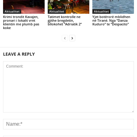
Aktualitet
Aktualitet
Aktualitet
Krimi trondit Kavajen,
Tatimet kontrolle ne
Yjet botërorë mblidhen
pronari i lokalit vret
gjithe bregdetin,
në Tiranë. Nga “Danza
klientin me plumb pas
bllokohet “Adriatik 2”
Kuduro” te “Despacito”
koke
LEAVE A REPLY