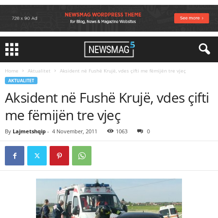
Home
Aktualitet
Aksident në Fushë Krujë, vdes çifti me fëmijën tre vjeç
AKTUALITET
Aksident në Fushë Krujë, vdes çifti
me fëmijën tre vjeç
By
Lajmetshqip
-
4 November, 2011
1063
0