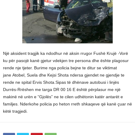
Një aksident tragjik ka ndodhur në aksin rrugor Fushë Krujë -Vorë
ku për pasojë kanë gjetur vdekjen tre persona dhe ështe plagosur
rende nje tjeter. Burime nga policia bejne te ditur se viktimat
jane Atobel, Suela dhe Kejsi Shota ndersa gjendet ne gjendje te
rende ne spital Ervis Shota.Sipas të dhënave autobusi i linjës
Durrës-Rrëshen me targa DR 00 16 E është përplasur me një
makinë në urën e “Gjolës” ne te cilen udhëtonin katër antarët e
familjes. Nderkohe policia po heton rreth shkaqeve që kanë çuar në
këtë tragjedi.