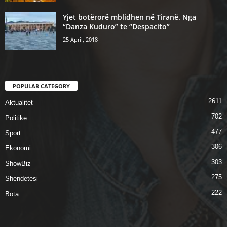
Yjet botërorë mblidhen në Tiranë. Nga
“Danza Kuduro” te “Despacito”
25 April, 2018
POPULAR CATEGORY
2611
Aktualitet
702
Politike
477
Sport
306
Ekonomi
303
ShowBiz
275
Shendetesi
222
Bota