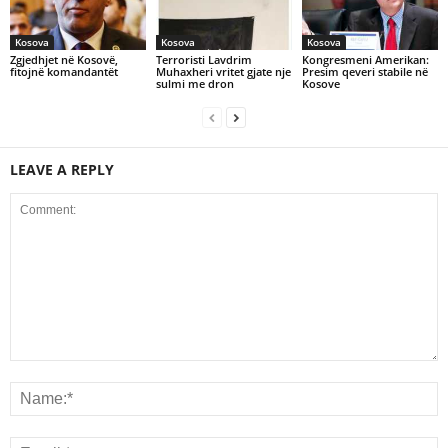
Kosova
Kosova
Kosova
Zgjedhjet në Kosovë,
Terroristi Lavdrim
Kongresmeni Amerikan:
fitojnë komandantët
Muhaxheri vritet gjate nje
Presim qeveri stabile në
sulmi me dron
Kosove
LEAVE A REPLY