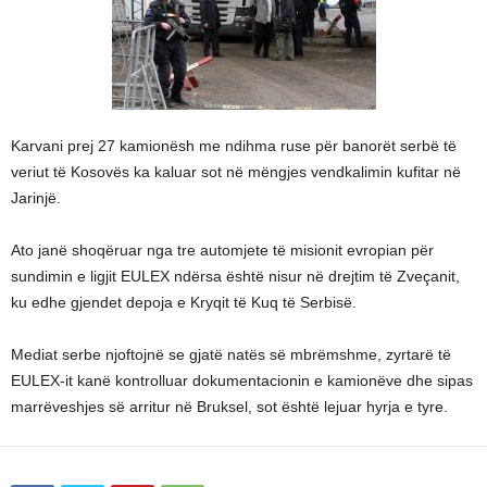
Karvani prej 27 kamionësh me ndihma ruse për banorët serbë të
veriut të Kosovës ka kaluar sot në mëngjes vendkalimin kufitar në
Jarinjë.
Ato janë shoqëruar nga tre automjete të misionit evropian për
sundimin e ligjit EULEX ndërsa është nisur në drejtim të Zveçanit,
ku edhe gjendet depoja e Kryqit të Kuq të Serbisë.
Mediat serbe njoftojnë se gjatë natës së mbrëmshme, zyrtarë të
EULEX-it kanë kontrolluar dokumentacionin e kamionëve dhe sipas
marrëveshjes së arritur në Bruksel, sot është lejuar hyrja e tyre.