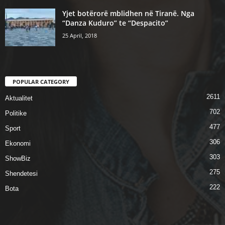
Yjet botërorë mblidhen në Tiranë. Nga
“Danza Kuduro” te “Despacito”
25 April, 2018
POPULAR CATEGORY
2611
Aktualitet
702
Politike
477
Sport
306
Ekonomi
303
ShowBiz
275
Shendetesi
222
Bota