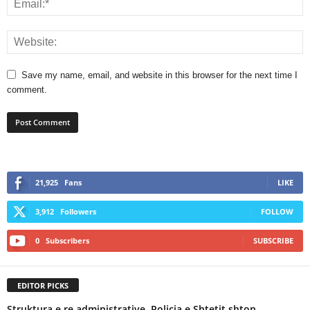
Save my name, email, and website in this browser for the next time I
comment.
21,925
Fans
LIKE
3,912
Followers
FOLLOW
0
Subscribers
SUBSCRIBE
EDITOR PICKS
Struktura e re administrative, Policia e Shtetit shton