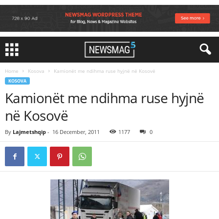
Home
Kosova
Kamionët me ndihma ruse hyjnë në Kosovë
KOSOVA
Kamionët me ndihma ruse hyjnë
në Kosovë
By
Lajmetshqip
-
16 December, 2011
1177
0