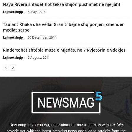
Naya Rivera shfaqet hot teksa shijon pushimet ne nje jaht
Lajmetshqip
-
8 May, 2014
Taulant Xhaka dhe vellai Graniti bejne shqiponjen, cmenden
mediat serbe
Lajmetshqip
-
30 December, 2014
Rindertohet shtëpia muze e Mjedës, ne 74-vjetorin e vdekjes
Lajmetshqip
-
2 August, 2011
Newsmag is your news, entertainment, music fashion website. We
provide you with the latest breaking news and videos straight from the