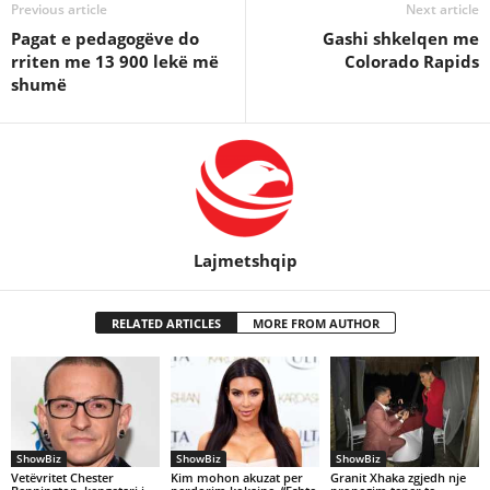
Previous article
Next article
Pagat e pedagogëve do
Gashi shkelqen me
rriten me 13 900 lekë më
Colorado Rapids
shumë
Lajmetshqip
RELATED ARTICLES
MORE FROM AUTHOR
ShowBiz
ShowBiz
ShowBiz
Vetëvritet Chester
Kim mohon akuzat per
Granit Xhaka zgjedh nje