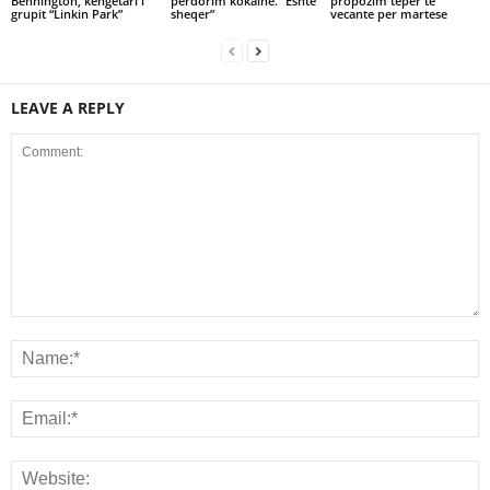
Bennington, kengetari i
perdorim kokaine. “Eshte
propozim teper te
grupit “Linkin Park”
sheqer”
vecante per martese
LEAVE A REPLY