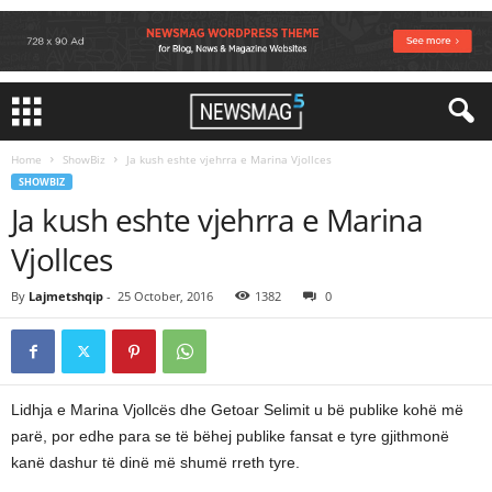
Home
ShowBiz
Ja kush eshte vjehrra e Marina Vjollces
SHOWBIZ
Ja kush eshte vjehrra e Marina
Vjollces
By
Lajmetshqip
-
25 October, 2016
1382
0
Lidhja e Marina Vjollcës dhe Getoar Selimit u bë publike kohë më
parë, por edhe para se të bëhej publike fansat e tyre gjithmonë
kanë dashur të dinë më shumë rreth tyre.