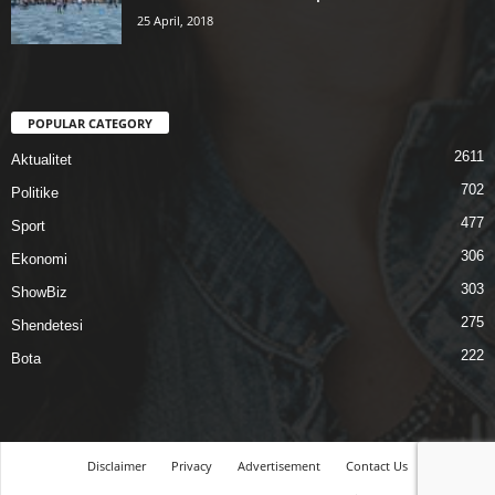
25 April, 2018
POPULAR CATEGORY
2611
Aktualitet
702
Politike
477
Sport
306
Ekonomi
303
ShowBiz
275
Shendetesi
222
Bota
Disclaimer
Privacy
Advertisement
Contact Us