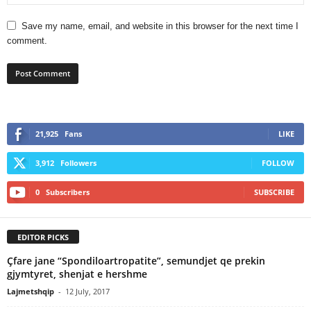
Save my name, email, and website in this browser for the next time I
comment.
21,925
Fans
LIKE
3,912
Followers
FOLLOW
0
Subscribers
SUBSCRIBE
EDITOR PICKS
Çfare jane “Spondiloartropatite”, semundjet qe prekin
gjymtyret, shenjat e hershme
Lajmetshqip
-
12 July, 2017