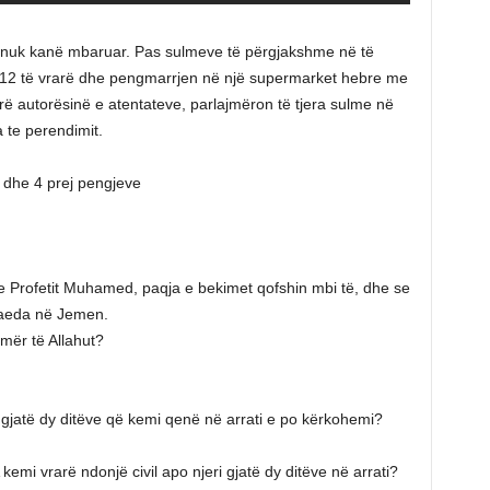
n nuk kanë mbaruar. Pas sulmeve të përgjakshme në të
 12 të vrarë dhe pengmarrjen në një supermarket hebre me
rë autorësinë e atentateve, parlajmëron të tjera sulme në
 te perendimit.
ët dhe 4 prej pengjeve
 e Profetit Muhamed, paqja e bekimet qofshin mbi të, dhe se
Qaeda në Jemen.
 emër të Allahut?
ë gjatë dy ditëve që kemi qenë në arrati e po kërkohemi?
 kemi vrarë ndonjë civil apo njeri gjatë dy ditëve në arrati?