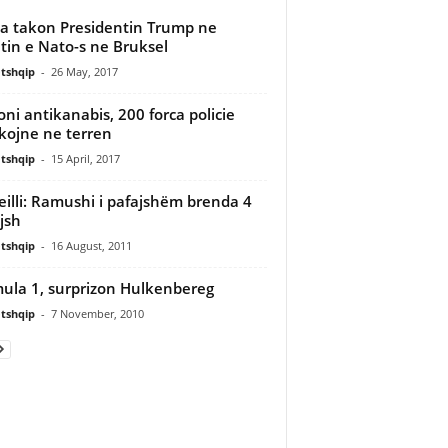
 takon Presidentin Trump ne
tin e Nato-s ne Bruksel
tshqip
-
26 May, 2017
oni antikanabis, 200 forca policie
kojne ne terren
tshqip
-
15 April, 2017
illi: Ramushi i pafajshëm brenda 4
jsh
tshqip
-
16 August, 2011
ula 1, surprizon Hulkenbereg
tshqip
-
7 November, 2010