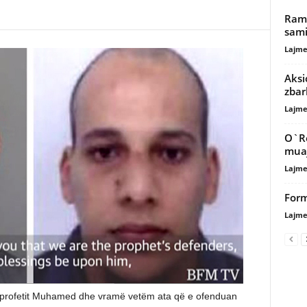
Rama
sami
Lajme
Aksi
zbar
Lajme
O`Re
mua
Lajme
Form
Lajme
 e profetit Muhamed dhe vramë vetëm ata që e ofenduan