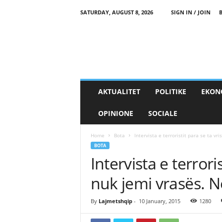
SATURDAY, AUGUST 8, 2026
SIGN IN / JOIN
AKTUALITET
POLITIKE
EKON
OPINIONE
SOCIALE
Home
Bota
Intervista e terroristit para se ta vri
BOTA
Intervista e terrori
nuk jemi vrasës. 
By
Lajmetshqip
-
10 January, 2015
1280