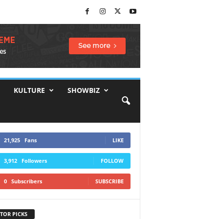
KULTURE
SHOWBIZ
21,925
Fans
LIKE
3,912
Followers
FOLLOW
0
Subscribers
SUBSCRIBE
TOR PICKS