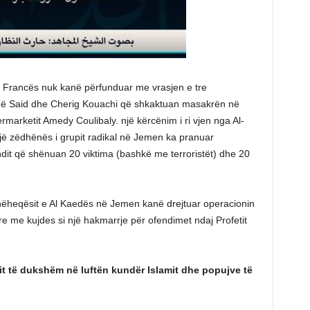
daj Francës nuk kanë përfunduar me vrasjen e tre
rianë Said dhe Cherig Kouachi që shkaktuan masakrën në
marketit Amedy Coulibaly. një kërcënim i ri vjen nga Al-
ë zëdhënës i grupit radikal në Jemen ka pranuar
ndit që shënuan 20 viktima (bashkë me terroristët) dhe 20
hëheqësit e Al Kaedës në Jemen kanë drejtuar operacionin
re me kujdes si një hakmarrje për ofendimet ndaj Profetit
lit të dukshëm në luftën kundër Islamit dhe popujve të