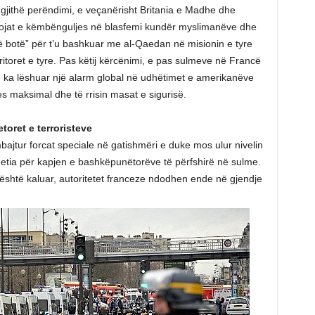
jithë perëndimi, e veçanërisht Britania e Madhe dhe
sojat e këmbënguljes në blasfemi kundër myslimanëve dhe
në botë” për t’u bashkuar me al-Qaedan në misionin e tyre
ritoret e tyre. Pas këtij kërcënimi, e pas sulmeve në Francë
an ka lëshuar një alarm global në udhëtimet e amerikanëve
s maksimal dhe të rrisin masat e sigurisë.
oret e terroristeve
jtur forcat speciale në gatishmëri e duke mos ulur nivelin
uetia për kapjen e bashkëpunëtorëve të përfshirë në sulme.
është kaluar, autoritetet franceze ndodhen ende në gjendje