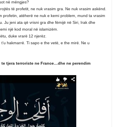
ri sot në mëngjes?
rojtës të profetit, ne nuk vrasim gra. Ne nuk vrasim askënd.
 profetin, atëherë ne nuk e kemi problem, mund ta vrasim
. Ju jeni ata që vrisni gra dhe fëmijë në Siri, Irak dhe
emi një kod moral në islamizëm.
ëtu, duke vrarë 12 njerëz.
 t’u hakmarrë. Ti sapo e the vetë, e the mirë. Ne u
te tjera terroriste ne France…dhe ne perendim