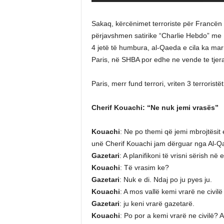
Sakaq, kërcënimet terroriste për Francë
përjavshmen satirike “Charlie Hebdo” me
4 jetë të humbura, al-Qaeda e cila ka mar
Paris, në SHBA por edhe ne vende te tjera
Paris, merr fund terrori, vriten 3 terrorist
Cherif Kouachi: “Ne nuk jemi vrasës”
Kouachi
: Ne po themi që jemi mbrojtësit
unë Cherif Kouachi jam dërguar nga Al-
Gazetari
: A planifikoni të vrisni sërish në
Kouachi
: Të vrasim ke?
Gazetari
: Nuk e di. Ndaj po ju pyes ju.
Kouachi
: A mos vallë kemi vrarë ne civil
Gazetari
: ju keni vrarë gazetarë.
Kouachi
: Po por a kemi vrarë ne civilë? A