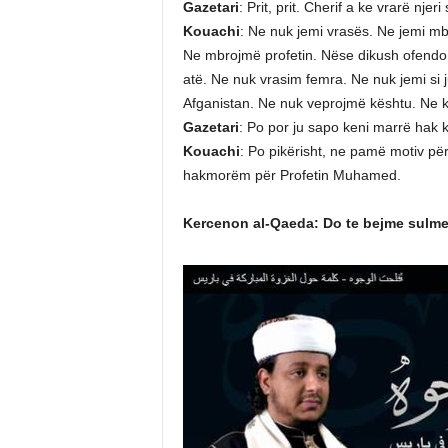
Gazetari
: Prit, prit. Cherif a ke vrarë nje
Kouachi
: Ne nuk jemi vrasës. Ne jemi mb
Ne mbrojmë profetin. Nëse dikush ofendon
atë. Ne nuk vrasim femra. Ne nuk jemi si ju
Afganistan. Ne nuk veprojmë kështu. Ne k
Gazetari
: Po por ju sapo keni marrë hak k
Kouachi
: Po pikërisht, ne pamë motiv për
hakmorëm për Profetin Muhamed.
Kercenon al-Qaeda: Do te bejme sulme 