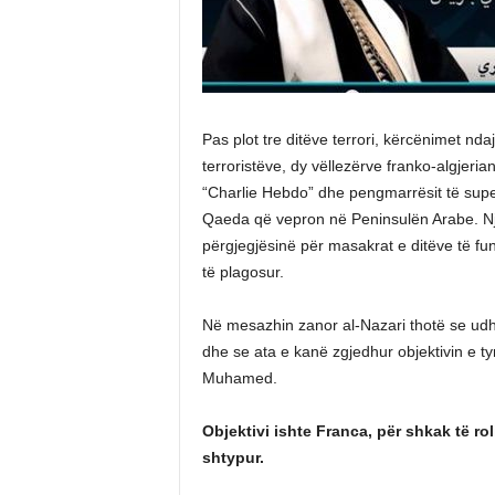
Pas plot tre ditëve terrori, kërcënimet n
terroristëve, dy vëllezërve franko-algje
“Charlie Hebdo” dhe pengmarrësit të super
Qaeda që vepron në Peninsulën Arabe. Nj
përgjegjësinë për masakrat e ditëve të fu
të plagosur.
Në mesazhin zanor al-Nazari thotë se ud
dhe se ata e kanë zgjedhur objektivin e ty
Muhamed.
Objektivi ishte Franca, për shkak të ro
shtypur.