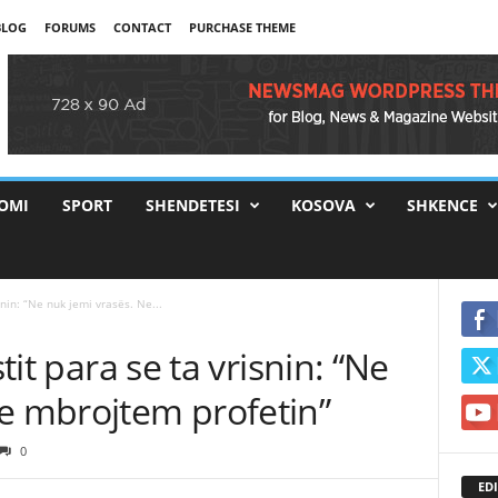
BLOG
FORUMS
CONTACT
PURCHASE THEME
OMI
SPORT
SHENDETESI
KOSOVA
SHKENCE
snin: “Ne nuk jemi vrasës. Ne...
stit para se ta vrisnin: “Ne
Ne mbrojtem profetin”
0
EDI