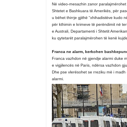
Në video-mesazhin zanor paralajmërohet g
Shtetet e Bashkuara të Amerikës, për pa
u bëhet thirrje gjithë “xhihadistëve kudo 
për kthimin e krimeve të perëndimit në ter
e Australi, Departamenti i Shtetit Amerik
ku qytetarët paralajmërohen të kenë kujde
Franca ne alarm, kerkohen bashkepunet
Franca vazhdon në gjendje alarmi duke mba
e vigjilencës në Paris, ndërsa vazhdon gj
Dhe pse vlerësohet se rreziku më i madh 
alarmi.