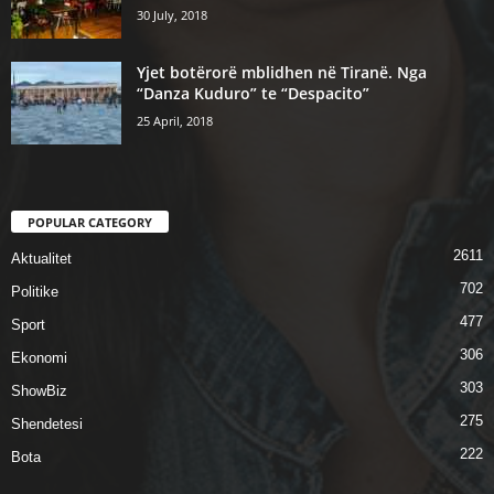
30 July, 2018
Yjet botërorë mblidhen në Tiranë. Nga
“Danza Kuduro” te “Despacito”
25 April, 2018
POPULAR CATEGORY
2611
Aktualitet
702
Politike
477
Sport
306
Ekonomi
303
ShowBiz
275
Shendetesi
222
Bota