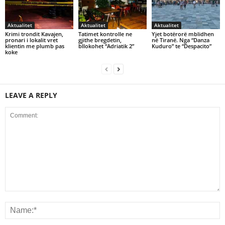
Aktualitet
Aktualitet
Aktualitet
Krimi trondit Kavajen,
Tatimet kontrolle ne
Yjet botërorë mblidhen
pronari i lokalit vret
gjithe bregdetin,
në Tiranë. Nga “Danza
klientin me plumb pas
bllokohet “Adriatik 2”
Kuduro” te “Despacito”
koke
LEAVE A REPLY