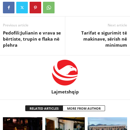
Previous article
Next article
Pedofili:Julianin e vrava se
Tarifat e sigurimit të
bërtiste, trupin e flaka në
makinave, sërish në
plehra
minimum
Lajmetshqip
RELATED ARTICLES
MORE FROM AUTHOR