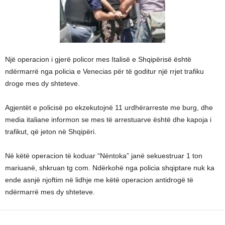
Një operacion i gjerë policor mes Italisë e Shqipërisë është
ndërmarrë nga policia e Venecias për të goditur një rrjet trafiku
droge mes dy shteteve.
Agjentët e policisë po ekzekutojnë 11 urdhërarreste me burg, dhe
media italiane informon se mes të arrestuarve është dhe kapoja i
trafikut, që jeton në Shqipëri.
Në këtë operacion të koduar “Nëntoka” janë sekuestruar 1 ton
mariuanë, shkruan tg com. Ndërkohë nga policia shqiptare nuk ka
ende asnjë njoftim në lidhje me këtë operacion antidrogë të
ndërmarrë mes dy shteteve.