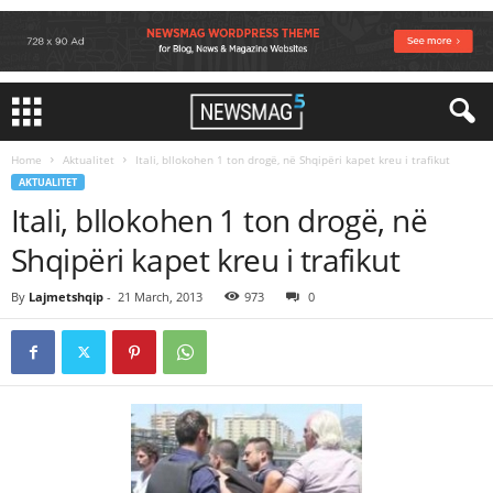
Home
Aktualitet
Itali, bllokohen 1 ton drogë, në Shqipëri kapet kreu i trafikut
AKTUALITET
Itali, bllokohen 1 ton drogë, në
Shqipëri kapet kreu i trafikut
By
Lajmetshqip
-
21 March, 2013
973
0