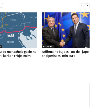
i
Ekonomi
z do menaxhoje gazin ne
Ndihma ne bujqesi, BB do i jape
i, kerkon rritje cmimi
Shqiperise 93 mln euro