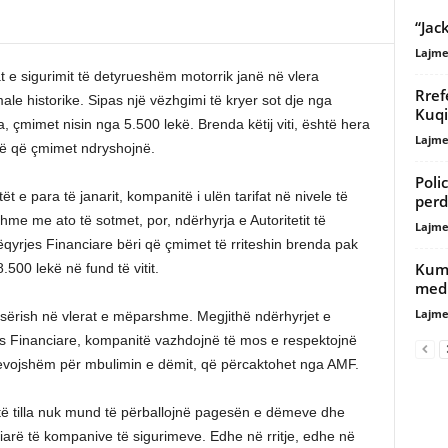
“Jac
Lajme
at e sigurimit të detyrueshëm motorrik janë në vlera
Rref
ale historike. Sipas një vëzhgimi të kryer sot dje nga
Kuqi
, çmimet nisin nga 5.500 lekë. Brenda këtij viti, është hera
Lajme
të që çmimet ndryshojnë.
Poli
tët e para të janarit, kompanitë i ulën tarifat në nivele të
perd
hme me ato të sotmet, por, ndërhyrja e Autoritetit të
Lajme
qyrjes Financiare bëri që çmimet të rriteshin brenda pak
Kuma
.500 lekë në fund të vitit.
medh
Lajme
t sërish në vlerat e mëparshme. Megjithë ndërhyrjet e
jes Financiare, kompanitë vazhdojnë të mos e respektojnë
nevojshëm për mbulimin e dëmit, që përcaktohet nga AMF.
të tilla nuk mund të përballojnë pagesën e dëmeve dhe
arë të kompanive të sigurimeve. Edhe në rritje, edhe në