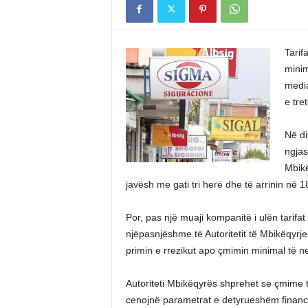
Tarif
minim
media
e tre
Në di
ngjas
Mbikë
javësh me gati tri herë dhe të arrinin në 18
Por, pas një muaji kompanitë i ulën tarifa
njëpasnjëshme të Autoritetit të Mbikëqyr
primin e rrezikut apo çmimin minimal të 
Autoriteti Mbikëqyrës shprehet se çmime 
cenojnë parametrat e detyrueshëm financi