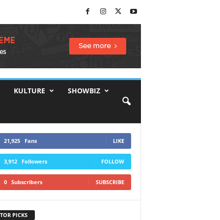
KULTURE
SHOWBIZ
21,925
Fans
LIKE
3,912
Followers
FOLLOW
0
Subscribers
SUBSCRIBE
TOR PICKS