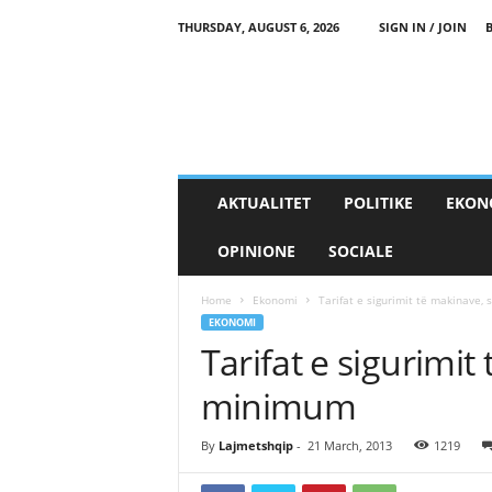
THURSDAY, AUGUST 6, 2026
SIGN IN / JOIN
AKTUALITET
POLITIKE
EKON
OPINIONE
SOCIALE
Home
Ekonomi
Tarifat e sigurimit të makinave,
EKONOMI
Tarifat e sigurimit
minimum
By
Lajmetshqip
-
21 March, 2013
1219