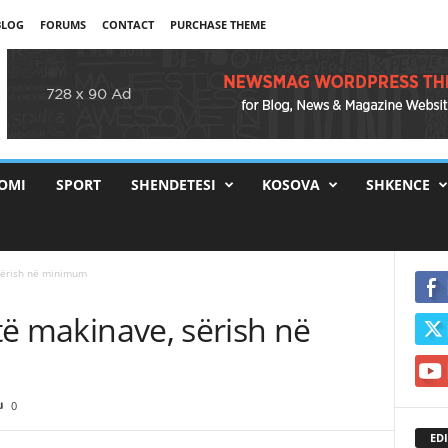
BLOG
FORUMS
CONTACT
PURCHASE THEME
OMI
SPORT
SHENDETESI
KOSOVA
SHKENCE
 sërish në minimum
 të makinave, sërish në
0
EDI