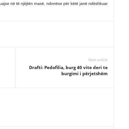
othuajse në të njëjtën masë, ndonëse për këtë janë ndëshkuar
Next article
Drafti: Pedofilia, burg 40 vite deri te
burgimi i përjetshëm