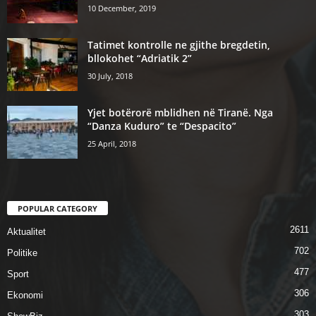
10 December, 2019
Tatimet kontrolle ne gjithe bregdetin,
bllokohet “Adriatik 2”
30 July, 2018
Yjet botërorë mblidhen në Tiranë. Nga
“Danza Kuduro” te “Despacito”
25 April, 2018
POPULAR CATEGORY
2611
Aktualitet
702
Politike
477
Sport
306
Ekonomi
303