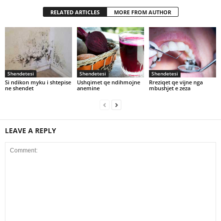
RELATED ARTICLES
MORE FROM AUTHOR
Shendetesi
Shendetesi
Shendetesi
Si ndikon myku i shtepise
Ushqimet qe ndihmojne
Rreziqet qe vijne nga
ne shendet
anemine
mbushjet e zeza
LEAVE A REPLY