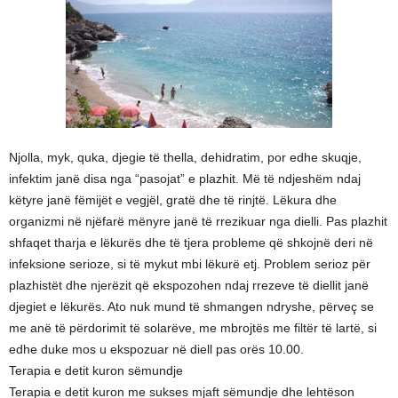
Njolla, myk, quka, djegie të thella, dehidratim, por edhe skuqje,
infektim janë disa nga “pasojat” e plazhit. Më të ndjeshëm ndaj
këtyre janë fëmijët e vegjël, gratë dhe të rinjtë. Lëkura dhe
organizmi në njëfarë mënyre janë të rrezikuar nga dielli. Pas plazhit
shfaqet tharja e lëkurës dhe të tjera probleme që shkojnë deri në
infeksione serioze, si të mykut mbi lëkurë etj. Problem serioz për
plazhistët dhe njerëzit që ekspozohen ndaj rrezeve të diellit janë
djegiet e lëkurës. Ato nuk mund të shmangen ndryshe, përveç se
me anë të përdorimit të solarëve, me mbrojtës me filtër të lartë, si
edhe duke mos u ekspozuar në diell pas orës 10.00.
Terapia e detit kuron sëmundje
Terapia e detit kuron me sukses mjaft sëmundje dhe lehtëson