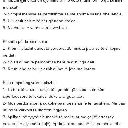
6- Mbani gjithë kohën ujë mineral me vete (ndihmon në qarkullimin
e gjakut).
7- Shtojini menysë së përditshme sa më shumë sallata dhe lëngje.
8- Uji i detit bën mirë për gjëndrat tiroide.
9- Nxehtësia e verës kuron veshkat.
Këshilla për kremin solar
1- Kremi i plazhit duhet të përdoret 20 minuta para se të shkojmë
në det.
2- Solari duhet të përdoret sa herë të dilni nga deti.
3- Kremi dhe solari i plazhit duhet të jetë me karota.
Si ta ruajmë ngjyrën e plazhit
1- Evitoni të laheni me ujë të ngrohtë që e zbut shtresën
sipërfaqësore të lëkurës, duke e larguar atë .
2- Mos përdorni për pak kohë pastrues shumë të fuqishëm. Më pas
mund të kërkoni ta riforconi ngjyrën.
3- Aplikoni në fytyrë një maskë të realizuar me çaj të errët (dy
paketa për gjysmë litri ujë). Aplikojeni me anë të një pambuku dhe