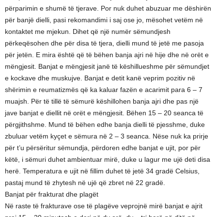
përparimin e shumë të tjerave. Por nuk duhet abuzuar me dëshirën
për banjë dielli, pasi rekomandimi i saj ose jo, mësohet vetëm në
kontaktet me mjekun. Dihet që një numër sëmundjesh
përkeqësohen dhe për disa të tjera, dielli mund të jetë me pasoja
për jetën. E mira është që të bëhen banja ajri në hije dhe në orët e
mëngjesit. Banjat e mëngjesit janë të këshillueshme për sëmundjet
e kockave dhe muskujve. Banjat e detit kanë veprim pozitiv në
shërimin e reumatizmës që ka kaluar fazën e acarimit para 6 – 7
muajsh. Për të tillë të sëmurë këshillohen banja ajri dhe pas një
jave banjat e diellit në orët e mëngjesit. Bëhen 15 – 20 seanca të
përgjithshme. Mund të bëhen edhe banja dielli të pjesshme, duke
zbuluar vetëm kyçet e sëmura në 2 – 3 seanca. Nëse nuk ka prirje
për t’u përsëritur sëmundja, përdoren edhe banjat e ujit, por për
këtë, i sëmuri duhet ambientuar mirë, duke u lagur me ujë deti disa
herë. Temperatura e ujit në fillim duhet të jetë 34 gradë Celsius,
pastaj mund të zhytesh në ujë që zbret në 22 gradë.
Banjat për frakturat dhe plagët
Në raste të frakturave ose të plagëve veprojnë mirë banjat e ajrit