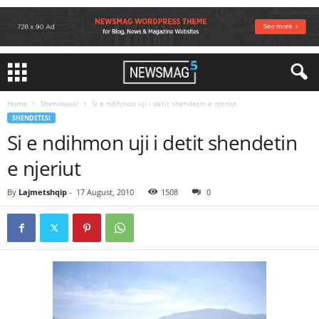
Home
Shendetesi
Si e ndihmon uji i detit shendetin e njeriut
SHENDETESI
Si e ndihmon uji i detit shendetin
e njeriut
By
Lajmetshqip
-
17 August, 2010
1508
0