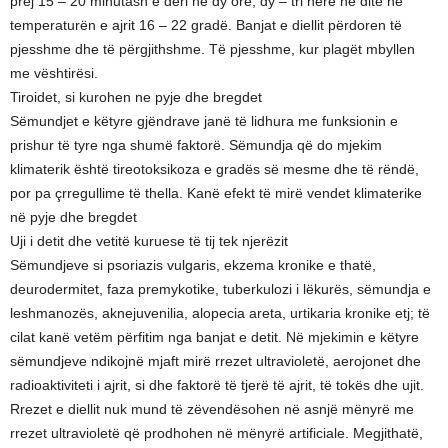
prej 15 – 20 minutash e deri në dy orë, dy – tri herë në ditë në
temperaturën e ajrit 16 – 22 gradë. Banjat e diellit përdoren të
pjesshme dhe të përgjithshme. Të pjesshme, kur plagët mbyllen
me vështirësi.
Tiroidet, si kurohen ne pyje dhe bregdet
Sëmundjet e këtyre gjëndrave janë të lidhura me funksionin e
prishur të tyre nga shumë faktorë. Sëmundja që do mjekim
klimaterik është tireotoksikoza e gradës së mesme dhe të rëndë,
por pa çrregullime të thella. Kanë efekt të mirë vendet klimaterike
në pyje dhe bregdet
Uji i detit dhe vetitë kuruese të tij tek njerëzit
Sëmundjeve si psoriazis vulgaris, ekzema kronike e thatë,
deurodermitet, faza premykotike, tuberkulozi i lëkurës, sëmundja e
leshmanozës, aknejuvenilia, alopecia areta, urtikaria kronike etj; të
cilat kanë vetëm përfitim nga banjat e detit. Në mjekimin e këtyre
sëmundjeve ndikojnë mjaft mirë rrezet ultravioletë, aerojonet dhe
radioaktiviteti i ajrit, si dhe faktorë të tjerë të ajrit, të tokës dhe ujit.
Rrezet e diellit nuk mund të zëvendësohen në asnjë mënyrë me
rrezet ultravioletë që prodhohen në mënyrë artificiale. Megjithatë,