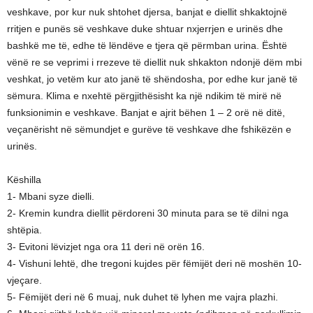
veshkave, por kur nuk shtohet djersa, banjat e diellit shkaktojnë
rritjen e punës së veshkave duke shtuar nxjerrjen e urinës dhe
bashkë me të, edhe të lëndëve e tjera që përmban urina. Është
vënë re se veprimi i rrezeve të diellit nuk shkakton ndonjë dëm mbi
veshkat, jo vetëm kur ato janë të shëndosha, por edhe kur janë të
sëmura. Klima e nxehtë përgjithësisht ka një ndikim të mirë në
funksionimin e veshkave. Banjat e ajrit bëhen 1 – 2 orë në ditë,
veçanërisht në sëmundjet e gurëve të veshkave dhe fshikëzën e
urinës.
Këshilla
1- Mbani syze dielli.
2- Kremin kundra diellit përdoreni 30 minuta para se të dilni nga
shtëpia.
3- Evitoni lëvizjet nga ora 11 deri në orën 16.
4- Vishuni lehtë, dhe tregoni kujdes për fëmijët deri në moshën 10-
vjeçare.
5- Fëmijët deri në 6 muaj, nuk duhet të lyhen me vajra plazhi.