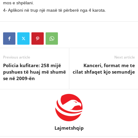
mos e shpëlani.
4- Aplikoni në trup një masë të përberë nga 4 karota.
Previous article
Next article
Policia kufitare: 258 mijë
Kanceri, format me te
pushues të huaj më shumë
cilat shfaqet kjo semundje
se në 2009-ën
Lajmetshqip