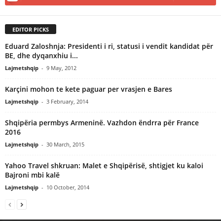
EDITOR PICKS
Eduard Zaloshnja: Presidenti i ri, statusi i vendit kandidat për
BE, dhe dyqanxhiu i...
Lajmetshqip
-
9 May, 2012
Karçini mohon te kete paguar per vrasjen e Bares
Lajmetshqip
-
3 February, 2014
Shqipëria permbys Armeninë. Vazhdon ëndrra për France
2016
Lajmetshqip
-
30 March, 2015
Yahoo Travel shkruan: Malet e Shqipërisë, shtigjet ku kaloi
Bajroni mbi kalë
Lajmetshqip
-
10 October, 2014