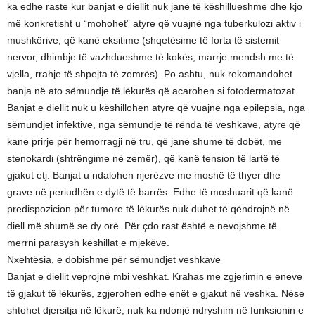
ka edhe raste kur banjat e diellit nuk janë të këshillueshme dhe kjo
më konkretisht u “mohohet” atyre që vuajnë nga tuberkulozi aktiv i
mushkërive, që kanë eksitime (shqetësime të forta të sistemit
nervor, dhimbje të vazhdueshme të kokës, marrje mendsh me të
vjella, rrahje të shpejta të zemrës). Po ashtu, nuk rekomandohet
banja në ato sëmundje të lëkurës që acarohen si fotodermatozat.
Banjat e diellit nuk u këshillohen atyre që vuajnë nga epilepsia, nga
sëmundjet infektive, nga sëmundje të rënda të veshkave, atyre që
kanë prirje për hemorragji në tru, që janë shumë të dobët, me
stenokardi (shtrëngime në zemër), që kanë tension të lartë të
gjakut etj. Banjat u ndalohen njerëzve me moshë të thyer dhe
grave në periudhën e dytë të barrës. Edhe të moshuarit që kanë
predispozicion për tumore të lëkurës nuk duhet të qëndrojnë në
diell më shumë se dy orë. Për çdo rast është e nevojshme të
merrni parasysh këshillat e mjekëve.
Nxehtësia, e dobishme për sëmundjet veshkave
Banjat e diellit veprojnë mbi veshkat. Krahas me zgjerimin e enëve
të gjakut të lëkurës, zgjerohen edhe enët e gjakut në veshka. Nëse
shtohet djersitja në lëkurë, nuk ka ndonjë ndryshim në funksionin e