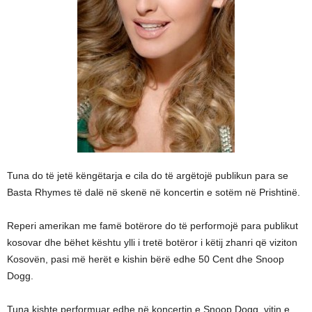
Tuna do të jetë këngëtarja e cila do të argëtojë publikun para se
Basta Rhymes të dalë në skenë në koncertin e sotëm në Prishtinë.
Reperi amerikan me famë botërore do të performojë para publikut
kosovar dhe bëhet kështu ylli i tretë botëror i këtij zhanri që viziton
Kosovën, pasi më herët e kishin bërë edhe 50 Cent dhe Snoop
Dogg.
Tuna kishte performuar edhe në koncertin e Snoop Dogg, vitin e