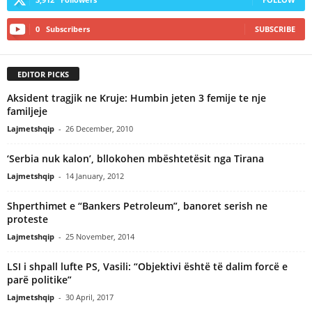
0
Subscribers
SUBSCRIBE
EDITOR PICKS
Aksident tragjik ne Kruje: Humbin jeten 3 femije te nje
familjeje
Lajmetshqip
-
26 December, 2010
‘Serbia nuk kalon’, bllokohen mbështetësit nga Tirana
Lajmetshqip
-
14 January, 2012
Shperthimet e “Bankers Petroleum”, banoret serish ne
proteste
Lajmetshqip
-
25 November, 2014
LSI i shpall lufte PS, Vasili: “Objektivi është të dalim forcë e
parë politike”
Lajmetshqip
-
30 April, 2017