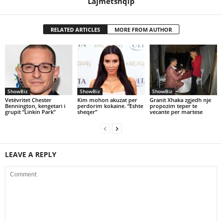
Lajmetshqip
RELATED ARTICLES
MORE FROM AUTHOR
ShowBiz
ShowBiz
ShowBiz
Vetëvritet Chester
Kim mohon akuzat per
Granit Xhaka zgjedh nje
Bennington, kengetari i
perdorim kokaine. “Eshte
propozim teper te
grupit “Linkin Park”
sheqer”
vecante per martese
LEAVE A REPLY