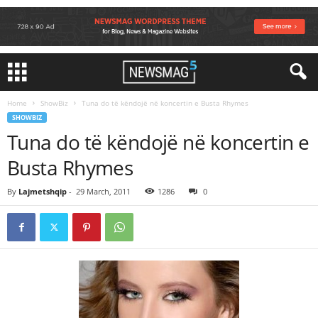
Home
ShowBiz
Tuna do të këndojë në koncertin e Busta Rhymes
SHOWBIZ
Tuna do të këndojë në koncertin e
Busta Rhymes
By
Lajmetshqip
-
29 March, 2011
1286
0