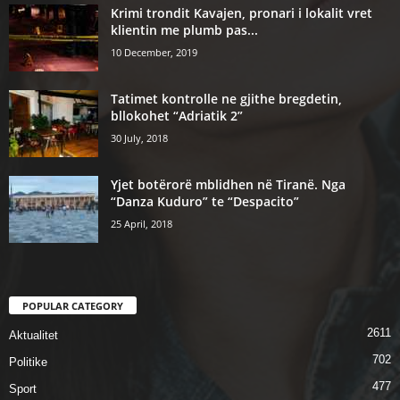
Krimi trondit Kavajen, pronari i lokalit vret
klientin me plumb pas...
10 December, 2019
Tatimet kontrolle ne gjithe bregdetin,
bllokohet “Adriatik 2”
30 July, 2018
Yjet botërorë mblidhen në Tiranë. Nga
“Danza Kuduro” te “Despacito”
25 April, 2018
POPULAR CATEGORY
2611
Aktualitet
702
Politike
477
Sport