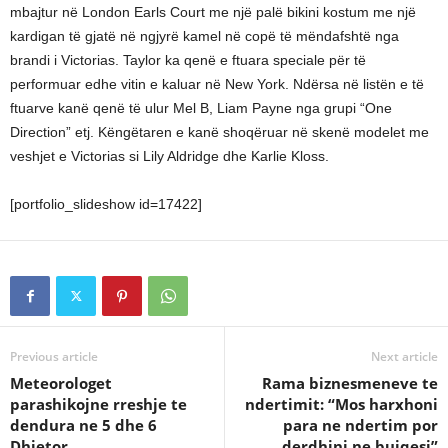
mbajtur në London Earls Court me një palë bikini kostum me një
kardigan të gjatë në ngjyrë kamel në copë të mëndafshtë nga
brandi i Victorias. Taylor ka qenë e ftuara speciale për të
performuar edhe vitin e kaluar në New York. Ndërsa në listën e të
ftuarve kanë qenë të ulur Mel B, Liam Payne nga grupi “One
Direction” etj. Këngëtaren e kanë shoqëruar në skenë modelet me
veshjet e Victorias si Lily Aldridge dhe Karlie Kloss.
[portfolio_slideshow id=17422]
Previous article
Next article
Meteorologet
Rama biznesmeneve te
parashikojne rreshje te
ndertimit: “Mos harxhoni
dendura ne 5 dhe 6
para ne ndertim por
Dhjetor
derdhini ne bujqesi”