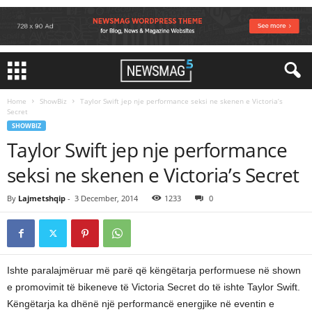
Home
ShowBiz
Taylor Swift jep nje performance seksi ne skenen e Victoria’s
Secret
SHOWBIZ
Taylor Swift jep nje performance
seksi ne skenen e Victoria’s Secret
By
Lajmetshqip
-
3 December, 2014
1233
0
Ishte paralajmëruar më parë që këngëtarja performuese në shown
e promovimit të bikeneve të Victoria Secret do të ishte Taylor Swift.
Këngëtarja ka dhënë një performancë energjike në eventin e