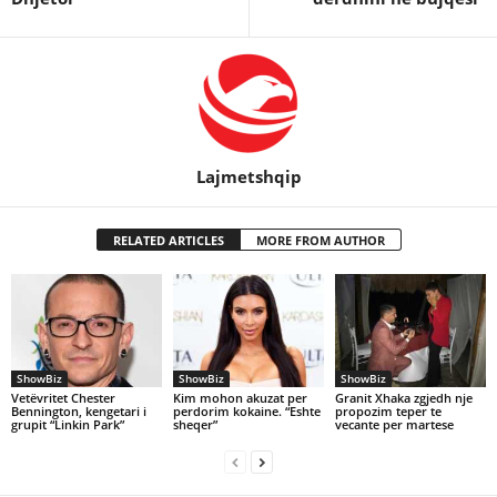
Lajmetshqip
RELATED ARTICLES
MORE FROM AUTHOR
ShowBiz
ShowBiz
ShowBiz
Vetëvritet Chester
Kim mohon akuzat per
Granit Xhaka zgjedh nje
Bennington, kengetari i
perdorim kokaine. “Eshte
propozim teper te
grupit “Linkin Park”
sheqer”
vecante per martese