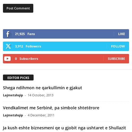
21,925
Fans
LIKE
3,912
Followers
FOLLOW
0
Subscribers
SUBSCRIBE
EDITOR PICKS
Shega ndihmon ne qarkullimin e gjakut
Lajmetshqip
-
14 October, 2013
Vendkalimet me Serbinë, pa simbole shtetërore
Lajmetshqip
-
4 December, 2011
Ja kush eshte biznesmeni qe u gjobit nga ushtaret e Shullazit