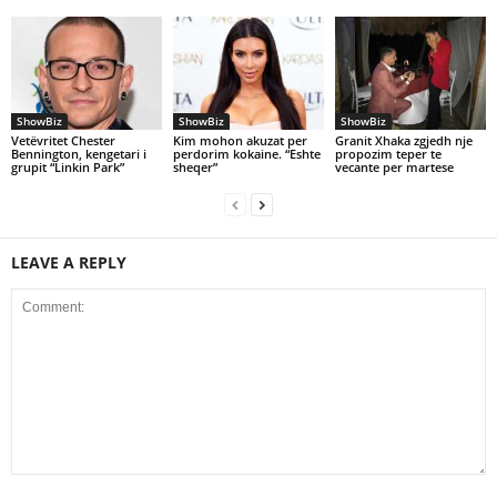
ShowBiz
ShowBiz
ShowBiz
Vetëvritet Chester
Kim mohon akuzat per
Granit Xhaka zgjedh nje
Bennington, kengetari i
perdorim kokaine. “Eshte
propozim teper te
grupit “Linkin Park”
sheqer”
vecante per martese
LEAVE A REPLY