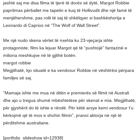
jashtë saj me disa filma të tjerë të dorës së dytë, Margot Robbie
papritmas përballet me tapetin e kuq të Hollivudit dhe një famë të
menjëhershme, pas rolit të saj të shkëlqyer si bashkëshortja e
Leonardo di Caprios në “The Wolf of Wall Street”.
Me një nudo skena vërtet të nxehta ku 23-vjeçarja ishte
protagoniste, filmi ka lejuar Margot që të “pushtojë” fantazinë e
miliona meshkujve në të gjithë botën.
margot robbie
Megjithatë, kjo situatë e ka vendosur Robbie në vështirësi përpara
familjes së saj.
“Mamaja ishte me mua në ditën e premierës së filmit në Australi
dhe ajo u tregua shumë mbështetëse për skenat e mia. Megjithatë,
për gjyshërit do të ishte e rëndë. Për këtë arsye kemi vendosur t’u
kërkojmë që të mos e shohin filmin”, pranoi aktorja në një të
përditshme australiane.
[portfolio_slideshow id=12938]