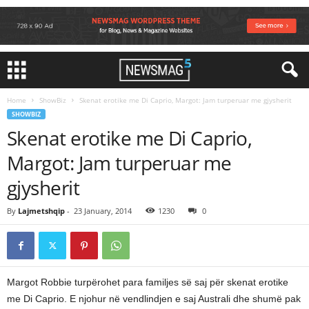
Home
ShowBiz
Skenat erotike me Di Caprio, Margot: Jam turperuar me gjysherit
SHOWBIZ
Skenat erotike me Di Caprio,
Margot: Jam turperuar me
gjysherit
By
Lajmetshqip
-
23 January, 2014
1230
0
Margot Robbie turpërohet para familjes së saj për skenat erotike
me Di Caprio. E njohur në vendlindjen e saj Australi dhe shumë pak