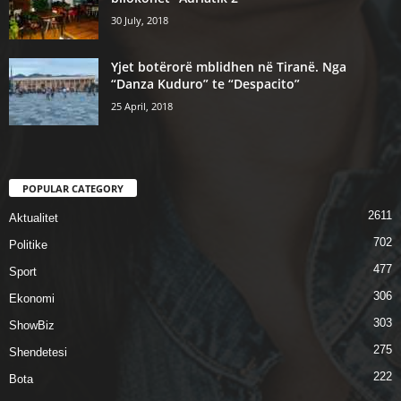
30 July, 2018
Yjet botërorë mblidhen në Tiranë. Nga
“Danza Kuduro” te “Despacito”
25 April, 2018
POPULAR CATEGORY
2611
Aktualitet
702
Politike
477
Sport
306
Ekonomi
303
ShowBiz
275
Shendetesi
222
Bota