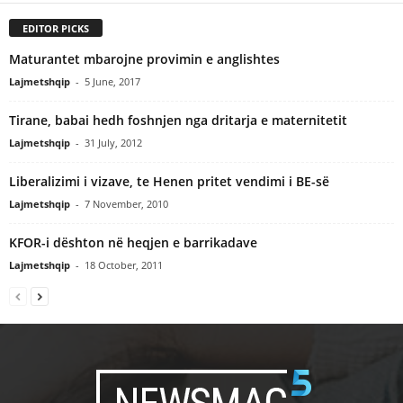
EDITOR PICKS
Maturantet mbarojne provimin e anglishtes
Lajmetshqip
-
5 June, 2017
Tirane, babai hedh foshnjen nga dritarja e maternitetit
Lajmetshqip
-
31 July, 2012
Liberalizimi i vizave, te Henen pritet vendimi i BE-së
Lajmetshqip
-
7 November, 2010
KFOR-i dështon në heqjen e barrikadave
Lajmetshqip
-
18 October, 2011