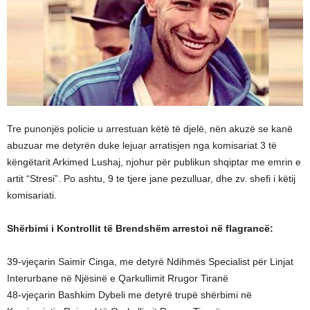
Tre punonjës policie u arrestuan këtë të djelë, nën akuzë se kanë
abuzuar me detyrën duke lejuar arratisjen nga komisariat 3 të
këngëtarit Arkimed Lushaj, njohur për publikun shqiptar me emrin e
artit “Stresi”. Po ashtu, 9 te tjere jane pezulluar, dhe zv. shefi i këtij
komisariati.
Shërbimi i Kontrollit të Brendshëm arrestoi në flagrancë:
39-vjeçarin Saimir Cinga, me detyrë Ndihmës Specialist për Linjat
Interurbane në Njësinë e Qarkullimit Rrugor Tiranë
48-vjeçarin Bashkim Dybeli me detyrë trupë shërbimi në