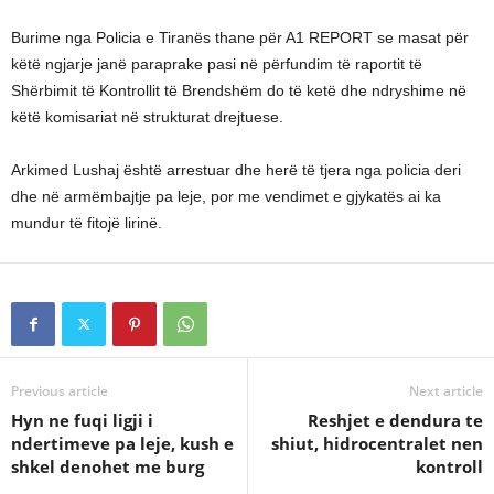
Burime nga Policia e Tiranës thane për A1 REPORT se masat për
këtë ngjarje janë paraprake pasi në përfundim të raportit të
Shërbimit të Kontrollit të Brendshëm do të ketë dhe ndryshime në
këtë komisariat në strukturat drejtuese.
Arkimed Lushaj është arrestuar dhe herë të tjera nga policia deri
dhe në armëmbajtje pa leje, por me vendimet e gjykatës ai ka
mundur të fitojë lirinë.
Previous article
Next article
Hyn ne fuqi ligji i
Reshjet e dendura te
ndertimeve pa leje, kush e
shiut, hidrocentralet nen
shkel denohet me burg
kontroll