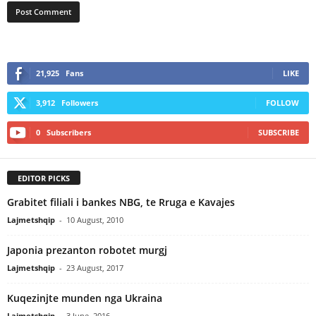
21,925
Fans
LIKE
3,912
Followers
FOLLOW
0
Subscribers
SUBSCRIBE
EDITOR PICKS
Grabitet filiali i bankes NBG, te Rruga e Kavajes
Lajmetshqip
-
10 August, 2010
Japonia prezanton robotet murgj
Lajmetshqip
-
23 August, 2017
Kuqezinjte munden nga Ukraina
Lajmetshqip
-
3 June, 2016