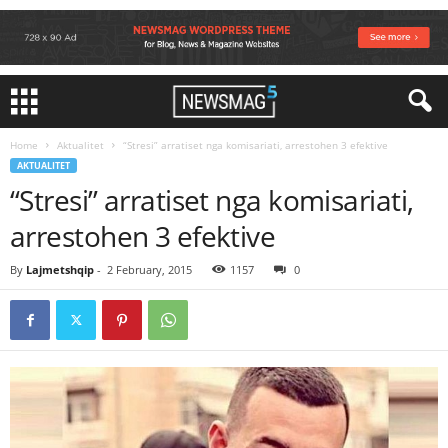
Home
Aktualitet
“Stresi” arratiset nga komisariati, arrestohen 3 efektive
AKTUALITET
“Stresi” arratiset nga komisariati,
arrestohen 3 efektive
By
Lajmetshqip
-
2 February, 2015
1157
0