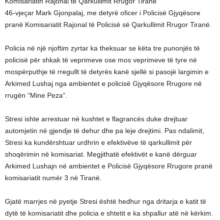
Komisariatin Rajonal të Qarkullimit Rrugor Tiranë
46-vjeçar Mark Gjonpalaj, me detyrë oficer i Policisë Gjyqësore
pranë Komisariatit Rajonal të Policisë së Qarkullimit Rrugor Tiranë.
Policia në një njoftim zyrtar ka theksuar se këta tre punonjës të
policisë për shkak të veprimeve ose mos veprimeve të tyre në
mospërputhje të rregullt të detyrës kanë sjellë si pasojë largimin e
Arkimed Lushaj nga ambientet e policisë Gjyqësore Rrugore në
rrugën “Mine Peza”.
Stresi ishte arrestuar në kushtet e flagrancës duke drejtuar
automjetin në gjendje të dehur dhe pa leje drejtimi. Pas ndalimit,
Stresi ka kundërshtuar urdhrin e efektivëve të qarkullimit për
shoqërimin në komisariat. Megjithatë efektivët e kanë dërguar
Arkimed Lushajn në ambientet e Policisë Gjyqësore Rrugore pranë
komisariatit numër 3 në Tiranë.
Gjatë marrjes në pyetje Stresi është hedhur nga dritarja e katit të
dytë të komisariatit dhe policia e shtetit e ka shpallur atë në kërkim.