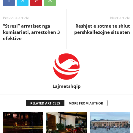
Previous article
Next article
“Stresi” arratiset nga
Reshjet e sotme te shiut
komisariati, arrestohen 3
pershkallezojne situaten
efektive
Lajmetshqip
RELATED ARTICLES
MORE FROM AUTHOR