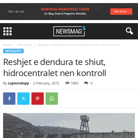
Home
Aktualitet
Reshjet e dendura te shiut, hidrocentralet nen kontroll
AKTUALITET
Reshjet e dendura te shiut,
hidrocentralet nen kontroll
By
Lajmetshqip
-
2 February, 2015
1683
0