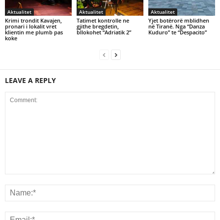
Aktualitet
Aktualitet
Aktualitet
Krimi trondit Kavajen,
Tatimet kontrolle ne
Yjet botërorë mblidhen
pronari i lokalit vret
gjithe bregdetin,
në Tiranë. Nga “Danza
klientin me plumb pas
bllokohet “Adriatik 2”
Kuduro” te “Despacito”
koke
LEAVE A REPLY