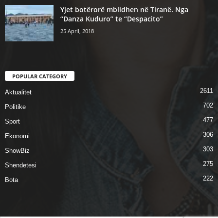
Yjet botërorë mblidhen në Tiranë. Nga
“Danza Kuduro” te “Despacito”
25 April, 2018
POPULAR CATEGORY
2611
Aktualitet
702
Politike
477
Sport
306
Ekonomi
303
ShowBiz
275
Shendetesi
222
Bota