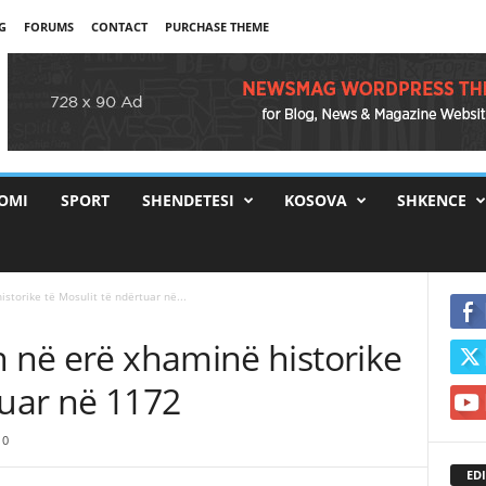
G
FORUMS
CONTACT
PURCHASE THEME
OMI
SPORT
SHENDETESI
KOSOVA
SHKENCE
storike të Mosulit të ndërtuar në...
h në erë xhaminë historike
tuar në 1172
0
EDI