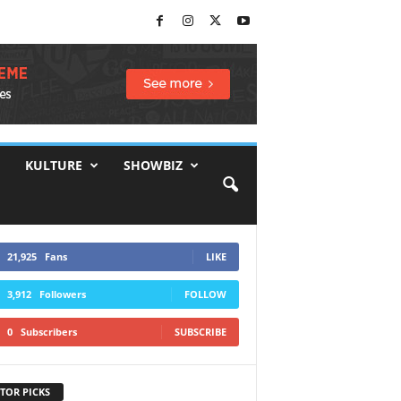
KULTURE
SHOWBIZ
21,925
Fans
LIKE
3,912
Followers
FOLLOW
0
Subscribers
SUBSCRIBE
TOR PICKS