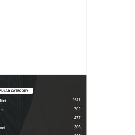
PULAR CATEGORY
2611
itet
702
ke
477
306
omi