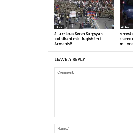
Bota
Aktualit
Si u rrëzua Serzh Sargsyan,
Arrest
politikani më i fuqishëm i
skeme 
Armenisë
milione
LEAVE A REPLY