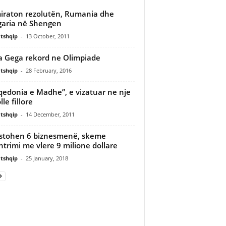
iraton rezolutën, Rumania dhe
garia në Shengen
tshqip
-
13 October, 2011
a Gega rekord ne Olimpiade
tshqip
-
28 February, 2016
edonia e Madhe”, e vizatuar ne nje
le fillore
tshqip
-
14 December, 2011
stohen 6 biznesmenë, skeme
trimi me vlere 9 milione dollare
tshqip
-
25 January, 2018