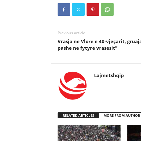
Previous article
Vrasja në Vlorë e 40-vjeçarit, gruaja
pashe ne fytyre vrasesit”
Lajmetshqip
RELATED ARTICLES
MORE FROM AUTHOR