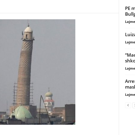
PE m
Bull
Lajme
Luiz
Lajme
“Maq
shkol
Lajme
Arre
mash
Lajme