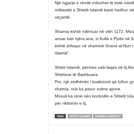
Një ngjarje e rëndë mësohet të ketë ndodhu
militantët e Shtetit Islamik kanë hedhur 
veçantë.
Xhamia është ndërtuar në vitin 1172. Minar
anuar kah njëra ana, si Kulla e Pizës në It
është shfaqur në xhaminë Grand al-Nuri në k
islamik”.
Shteti Islamik, përmes ueb-faqes së tij Am
Shteteve të Bashkuara.
Por, një zëdhënës i koalicionit që lufton 
xhamia, nuk ka pasur sulme ajrore.
Mosuli ka rënë nën kontrollin e Shtetit Isl
për rikthimin e tij.
TAGS
SHTETI ISLAMIK
XHAMIA E MOSULIT