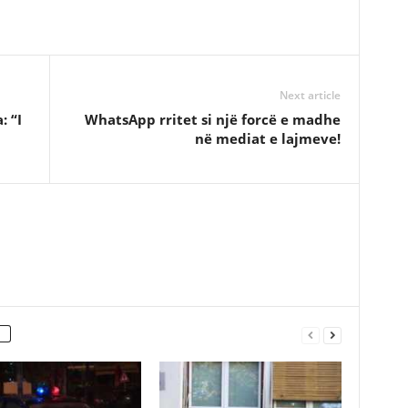
Next article
: “I
WhatsApp rritet si një forcë e madhe
në mediat e lajmeve!