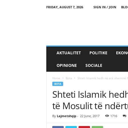
FRIDAY, AUGUST 7, 2026
SIGN IN / JOIN
BLO
AKTUALITET
POLITIKE
EKON
OPINIONE
SOCIALE
Home
Bota
Shteti Islamik hedh në erë xhaminë hi
BOTA
Shteti Islamik hed
të Mosulit të ndër
By
Lajmetshqip
-
22 June, 2017
1716