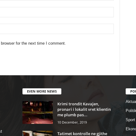
 browser for the next time I comment.
EVEN MORE NEWS
PO
Aktual
Krimi trondit Kavajen,
pronari i lokalit vret klientin
Politi
me plumb pas...
Sport
10 December, 2019
Ekon
st
Tatimet kontrolle ne gjithe