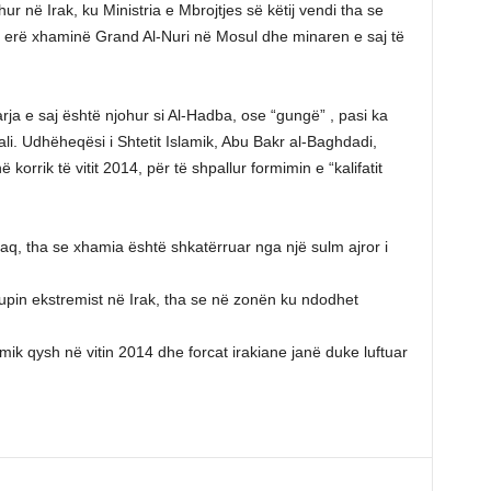
r në Irak, ku Ministria e Mbrojtjes së këtij vendi tha se
në erë xhaminë Grand Al-Nuri në Mosul dhe minaren e saj të
ja e saj është njohur si Al-Hadba, ose “gungë” , pasi ka
ali. Udhëheqësi i Shtetit Islamik, Abu Bakr al-Baghdadi,
orrik të vitit 2014, për të shpallur formimin e “kalifatit
aq, tha se xhamia është shkatërruar nga një sulm ajror i
grupin ekstremist në Irak, tha se në zonën ku ndodhet
amik qysh në vitin 2014 dhe forcat irakiane janë duke luftuar