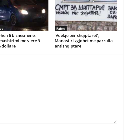
et
Rajoni
ohen 6 biznesmenë,
‘Vdekje për shqiptarët’,
mashtrimi me vlere 9
Manastiri zgjohet me parrulla
 dollare
antishqiptare