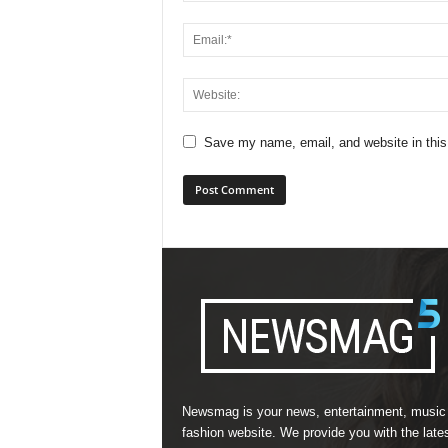
Save my name, email, and website in this
Newsmag is your news, entertainment, music
fashion website. We provide you with the late