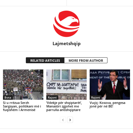
Lajmetshqip
RELATED ARTICLES
MORE FROM AUTHOR
Bota
Rajoni
Rajoni
Si u rrëzua Serzh
‘Vdekje për shqiptarët’,
Vuçiç: Kosova, pengesa
Sargsyan, politikani më i
Manastiri zgjohet me
jonë për në BE!
fuqishëm i Armenisë
parrulla antishqiptare