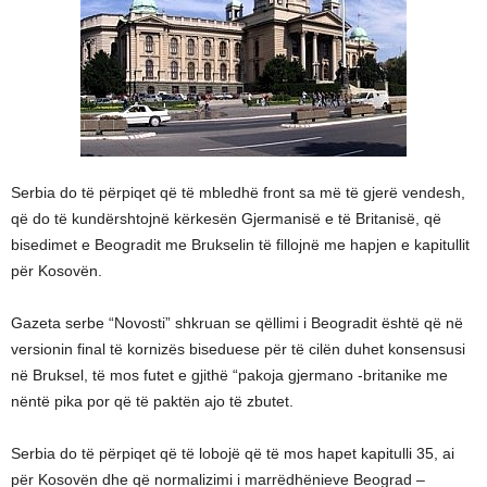
Serbia do të përpiqet që të mbledhë front sa më të gjerë vendesh,
që do të kundërshtojnë kërkesën Gjermanisë e të Britanisë, që
bisedimet e Beogradit me Brukselin të fillojnë me hapjen e kapitullit
për Kosovën.
Gazeta serbe “Novosti” shkruan se qëllimi i Beogradit është që në
versionin final të kornizës biseduese për të cilën duhet konsensusi
në Bruksel, të mos futet e gjithë “pakoja gjermano -britanike me
nëntë pika por që të paktën ajo të zbutet.
Serbia do të përpiqet që të lobojë që të mos hapet kapitulli 35, ai
për Kosovën dhe që normalizimi i marrëdhënieve Beograd –