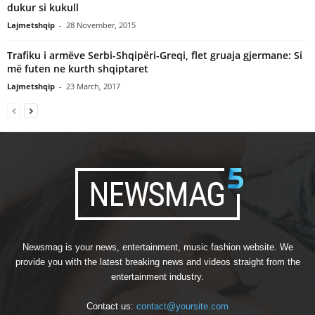
dukur si kukull
Lajmetshqip
-
28 November, 2015
Trafiku i armëve Serbi-Shqipëri-Greqi, flet gruaja gjermane: Si
më futen ne kurth shqiptaret
Lajmetshqip
-
23 March, 2017
Newsmag is your news, entertainment, music fashion website. We
provide you with the latest breaking news and videos straight from the
entertainment industry.
Contact us:
contact@yoursite.com