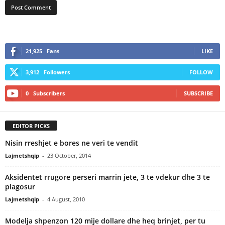
21,925
Fans
LIKE
3,912
Followers
FOLLOW
0
Subscribers
SUBSCRIBE
EDITOR PICKS
Nisin rreshjet e bores ne veri te vendit
Lajmetshqip
-
23 October, 2014
Aksidentet rrugore perseri marrin jete, 3 te vdekur dhe 3 te
plagosur
Lajmetshqip
-
4 August, 2010
Modelja shpenzon 120 mije dollare dhe heq brinjet, per tu