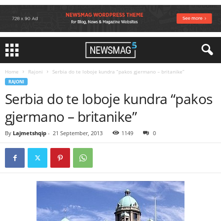
Home
Rajoni
Serbia do te loboje kundra “pakos gjermano – britanike”
RAJONI
Serbia do te loboje kundra “pakos
gjermano – britanike”
By
Lajmetshqip
-
21 September, 2013
1149
0