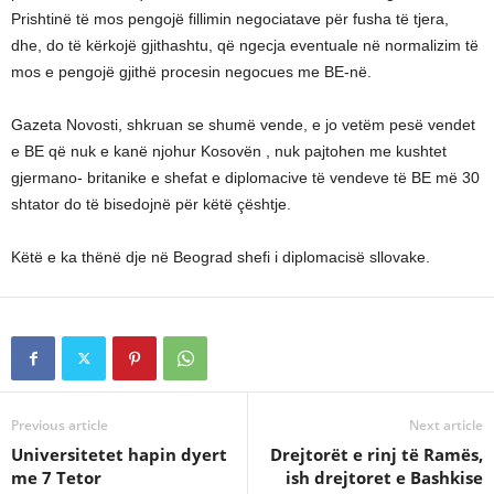
Prishtinë të mos pengojë fillimin negociatave për fusha të tjera,
dhe, do të kërkojë gjithashtu, që ngecja eventuale në normalizim të
mos e pengojë gjithë procesin negocues me BE-në.
Gazeta Novosti, shkruan se shumë vende, e jo vetëm pesë vendet
e BE që nuk e kanë njohur Kosovën , nuk pajtohen me kushtet
gjermano- britanike e shefat e diplomacive të vendeve të BE më 30
shtator do të bisedojnë për këtë çështje.
Këtë e ka thënë dje në Beograd shefi i diplomacisë sllovake.
Previous article
Next article
Universitetet hapin dyert
Drejtorët e rinj të Ramës,
me 7 Tetor
ish drejtoret e Bashkise