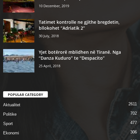
10 December, 2019
Tatimet kontrolle ne gjithe bregdetin,
bllokohet “Adriatik 2”
30 July, 2018
Yjet botërorë mblidhen në Tiranë. Nga
“Danza Kuduro” te “Despacito”
25 April, 2018
POPULAR CATEGORY
2611
Aktualitet
702
Politike
477
Sport
306
Ekonomi