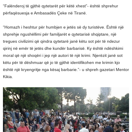
“Falënderoj të gjithë qytetarët për këtë xhest”- është shprehur
përfaqësuesja e Ambasadës Çeke në Tiranë.
“Homazh i heshtur për humbjen e jetës së dy turistëve. Është një
shprehje ngushëllimi për familjarët e qytetarisë shqiptare, një
tregues civilizimi që qindra qytetarë janë këtu sot për të ndezur
qirinj në emër të jetës dhe kundër barbarisë. Ky është ndëshkimi
moral që një shoqëri i jep një autori të një krimi. Njerëzit janë sot
këtu për të dëshmuar që jo të gjithë identifikohen me krimin kjo
është një kryengritje nga kësaj barbarie.”- u shpreh gazetari Mentor
Kikia.