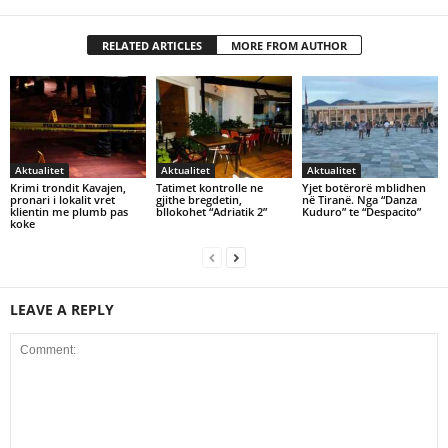
RELATED ARTICLES
MORE FROM AUTHOR
Aktualitet
Aktualitet
Aktualitet
Krimi trondit Kavajen,
Tatimet kontrolle ne
Yjet botërorë mblidhen
pronari i lokalit vret
gjithe bregdetin,
në Tiranë. Nga “Danza
klientin me plumb pas
bllokohet “Adriatik 2”
Kuduro” te “Despacito”
koke
LEAVE A REPLY