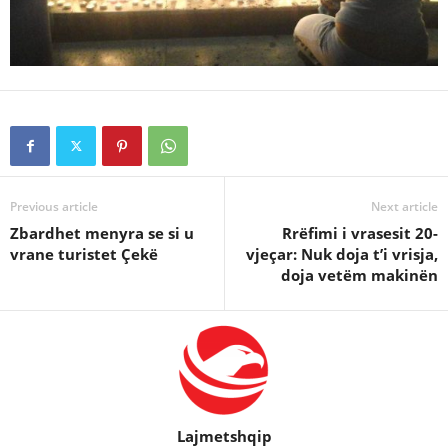
Previous article
Next article
Zbardhet menyra se si u
Rrëfimi i vrasesit 20-
vrane turistet Çekë
vjeçar: Nuk doja t’i vrisja,
doja vetëm makinën
Lajmetshqip