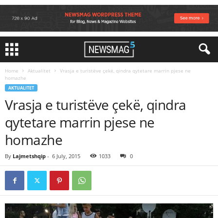
Home
Aktualitet
Vrasja e turistëve çekë, qindra qytetare marrin pjese ne
homazhe
AKTUALITET
Vrasja e turistëve çekë, qindra
qytetare marrin pjese ne
homazhe
By
Lajmetshqip
-
6 July, 2015
1033
0