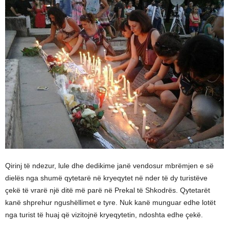
Qirinj të ndezur, lule dhe dedikime janë vendosur mbrëmjen e së
dielës nga shumë qytetarë në kryeqytet në nder të dy turistëve
çekë të vrarë një ditë më parë në Prekal të Shkodrës. Qytetarët
kanë shprehur ngushëllimet e tyre. Nuk kanë munguar edhe lotët
nga turist të huaj që vizitojnë kryeqytetin, ndoshta edhe çekë.