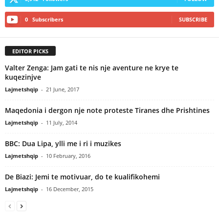
0
Subscribers
SUBSCRIBE
EDITOR PICKS
Valter Zenga: Jam gati te nis nje aventure ne krye te
kuqezinjve
Lajmetshqip
-
21 June, 2017
Maqedonia i dergon nje note proteste Tiranes dhe Prishtines
Lajmetshqip
-
11 July, 2014
BBC: Dua Lipa, ylli me i ri i muzikes
Lajmetshqip
-
10 February, 2016
De Biazi: Jemi te motivuar, do te kualifikohemi
Lajmetshqip
-
16 December, 2015