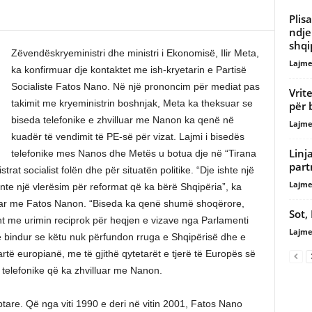
Plis
ndje
shqi
Zëvendëskryeministri dhe ministri i Ekonomisë, Ilir Meta,
Lajme
ka konfirmuar dje kontaktet me ish-kryetarin e Partisë
Socialiste Fatos Nano. Në një prononcim për mediat pas
Vrit
takimit me kryeministrin boshnjak, Meta ka theksuar se
për 
biseda telefonike e zhvilluar me Nanon ka qenë në
Lajme
kuadër të vendimit të PE-së për vizat. Lajmi i bisedës
Linj
telefonike mes Nanos dhe Metës u botua dje në “Tirana
part
rat socialist folën dhe për situatën politike. “Dje ishte një
Lajme
nte një vlerësim për reformat që ka bërë Shqipëria”, ka
luar me Fatos Nanon. “Biseda ka qenë shumë shoqërore,
Sot,
sht me urimin reciprok për heqjen e vizave nga Parlamenti
Lajme
të bindur se këtu nuk përfundon rruga e Shqipërisë dhe e
rtë europianë, me të gjithë qytetarët e tjerë të Europës së
telefonike që ka zhvilluar me Nanon.
ptare. Që nga viti 1990 e deri në vitin 2001, Fatos Nano