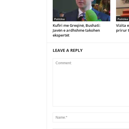
Politike
Politike
Kufiri me Greqinë, Bushati:
Vizita 
Javën e ardhshme takohen
prirur 
ekspertët
LEAVE A REPLY