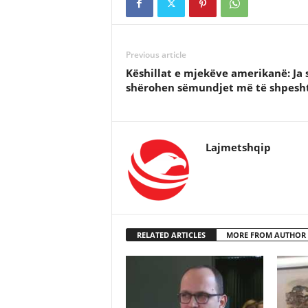
Previous article
Këshillat e mjekëve amerikanë: Ja s
shërohen sëmundjet më të shpesh
Lajmetshqip
RELATED ARTICLES
MORE FROM AUTHOR