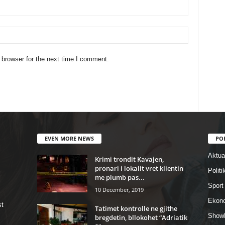
 browser for the next time I comment.
EVEN MORE NEWS
PO
Aktual
Krimi trondit Kavajen,
pronari i lokalit vret klientin
Politi
me plumb pas...
Sport
10 December, 2019
Ekon
st
Tatimet kontrolle ne gjithe
Show
bregdetin, bllokohet “Adriatik