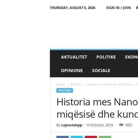
THURSDAY, AUGUST 6, 2026
SIGN IN / JOIN
AKTUALITET
POLITIKE
EKON
OPINIONE
SOCIALE
Home
Politike
Historia mes Nanos dhe Metes, 20
POLITIKE
Historia mes Nano
miqësisë dhe kund
By
Lajmetshqip
-
10 October, 2010
1607