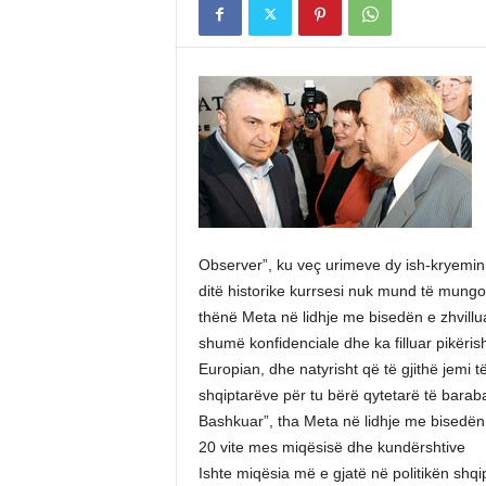
Observer”, ku veç urimeve dy ish-kryeminist
ditë historike kurrsesi nuk mund të mungo
thënë Meta në lidhje me bisedën e zhvil
shumë konfidenciale dhe ka filluar pikëri
Europian, dhe natyrisht që të gjithë jemi 
shqiptarëve për tu bërë qytetarë të baraba
Bashkuar”, tha Meta në lidhje me bisedën 
20 vite mes miqësisë dhe kundërshtive
Ishte miqësia më e gjatë në politikën shqi