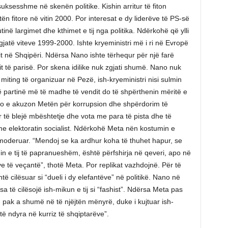
uksesshme në skenën politike. Kishin arritur të fiton
ën fitore në vitin 2000. Por interesat e dy liderëve të PS-së
utinë largimet dhe kthimet e tij nga politika. Ndërkohë që ylli
 gjatë viteve 1999-2000. Ishte kryeministri më i ri në Evropë
t në Shqipëri. Ndërsa Nano ishte tërhequr për një farë
t të parisë. Por skena idilike nuk zgjati shumë. Nano nuk
iting të organizuar në Pezë, ish-kryeministri nisi sulmin
në partinë më të madhe të vendit do të shpërthenin mëritë e
 e akuzon Metën për korrupsion dhe shpërdorim të
r të blejë mbështetje dhe vota me para të pista dhe të
 me elektoratin socialist. Ndërkohë Meta nën kostumin e
ë moderuar. “Mendoj se ka ardhur koha të thuhet hapur, se
nin e tij të papranueshëm, është përfshirja në qeveri, apo në
ve të veçantë”, thotë Meta. Por replikat vazhdojnë. Për të
 cilësuar si “dueli i dy elefantëve” në politikë. Nano në
a të cilësojë ish-mikun e tij si “fashist”. Ndërsa Meta pas
pak a shumë në të njëjtën mënyrë, duke i kujtuar ish-
të ndyra në kurriz të shqiptarëve”.