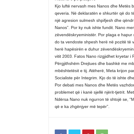
Kjo luftë nervash mes Nanos dhe Metës bë
qeveria. Në deklaratën e shkurtër që do t
një agresion sulmesh shpifjesh dhe qënd
Nanos”. Por ky nuk ishte fundit. Nano merr
zëvendëskryeministër. Por plaga e hapur 
do ta vendoste shpesh herë në pozitë të 
herë hapësirën e duhur zëvendëskryeministr
vitit 2003. Fatos Nano rizgjidhet kryetar i 
Përgjithshëm Drejtues dhe bashkë me mbës
mbështetësit e tij. Atëherë, Meta krijon pa
Socialiste për Integrim. Kjo do të ishte dh
Por debati mes Nanos dhe Metës vazhdon d
problemet që i kanë sjellë njërit-tjetrit. 
Ndërsa Nano nuk ngurron të shtojë se, “Me
që e ka zhgënjyer më tepër”.