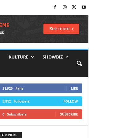
KULTURE
SHOWBIZ
21,925
Fans
LIKE
3,912
Followers
FOLLOW
0
Subscribers
SUBSCRIBE
TOR PICKS