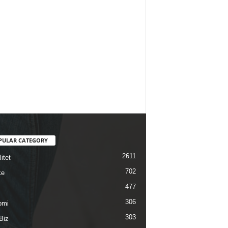
PULAR CATEGORY
2611
itet
702
ke
477
306
omi
303
Biz