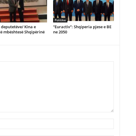
Politike
e deputetëve/ Kina e
“Euractiv”: Shqiperia pjese e BE
të mbështesë Shqipërinë
ne 2050