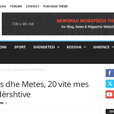
BLOG
FORUMS
CONTACT
PURCHASE THEME
OMI
SPORT
SHENDETESI
KOSOVA
SHKENCE
 vite mes miqësisë dhe kundërshtive
s dhe Metes, 20 vite mes
ërshtive
0
EDI