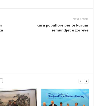
Next article
i
Kura popullore per te kuruar
ta
semundjet e zorreve