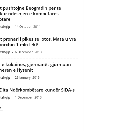
at pushtojne Beogradin per te
kur ndeshjen e kombetares
ptare
tshqip
-
14 October, 2014
et pronari i pikes se lotos. Mata u vra
borxhin 1 mln lekë
tshqip
-
6 December, 2010
a e kokainës, gjermanët gjurmuan
neren e Hysenit
tshqip
-
23 January, 2015
 Dita Ndërkombëtare kundër SIDA-s
tshqip
-
1 December, 2013