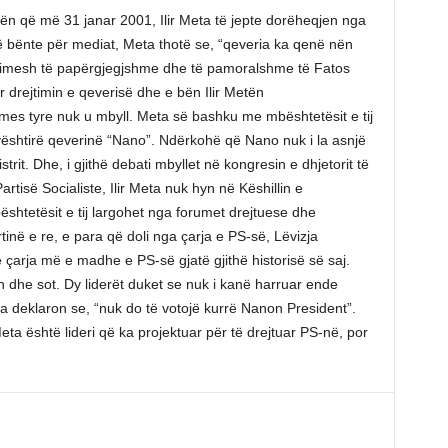
n që më 31 janar 2001, Ilir Meta të jepte dorëheqjen nga
ë bënte për mediat, Meta thotë se, “qeveria ka qenë nën
rimesh të papërgjegjshme dhe të pamoralshme të Fatos
 drejtimin e qeverisë dhe e bën Ilir Metën
mes tyre nuk u mbyll. Meta së bashku me mbështetësit e tij
vështirë qeverinë “Nano”. Ndërkohë që Nano nuk i la asnjë
it. Dhe, i gjithë debati mbyllet në kongresin e dhjetorit të
Partisë Socialiste, Ilir Meta nuk hyn në Këshillin e
htetësit e tij largohet nga forumet drejtuese dhe
rtinë e re, e para që doli nga çarja e PS-së, Lëvizja
e çarja më e madhe e PS-së gjatë gjithë historisë së saj.
he sot. Dy liderët duket se nuk i kanë harruar ende
Meta deklaron se, “nuk do të votojë kurrë Nanon President”.
ta është lideri që ka projektuar për të drejtuar PS-në, por