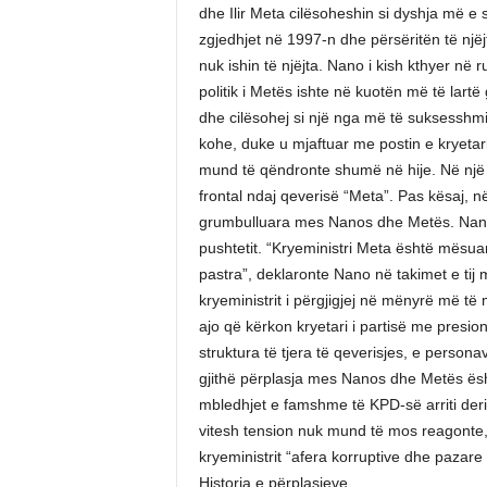
dhe Ilir Meta cilësoheshin si dyshja më e s
zgjedhjet në 1997-n dhe përsëritën të njëjt
nuk ishin të njëjta. Nano i kish kthyer në r
politik i Metës ishte në kuotën më të lartë
dhe cilësohej si një nga më të suksesshmi
kohe, duke u mjaftuar me postin e kryetari
mund të qëndronte shumë në hije. Në një m
frontal ndaj qeverisë “Meta”. Pas kësaj, 
grumbulluara mes Nanos dhe Metës. Nano
pushtetit. “Kryeministri Meta është mësua
pastra”, deklaronte Nano në takimet e tij
kryeministrit i përgjigjej në mënyrë më t
ajo që kërkon kryetari i partisë me presio
struktura të tjera të qeverisjes, e persona
gjithë përplasja mes Nanos dhe Metës është
mbledhjet e famshme të KPD-së arriti deris
vitesh tension nuk mund të mos reagonte, 
kryeministrit “afera korruptive dhe pazare 
Historia e përplasjeve