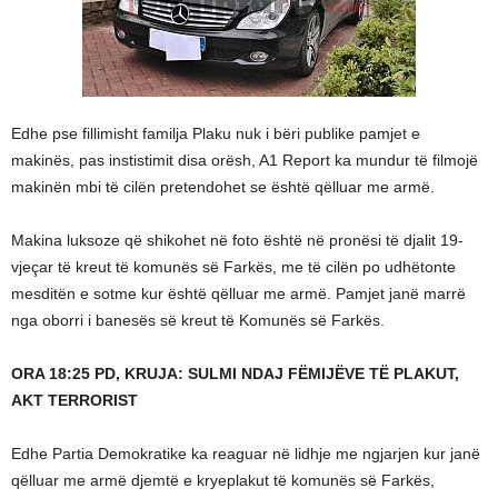
Edhe pse fillimisht familja Plaku nuk i bëri publike pamjet e
makinës, pas instistimit disa orësh, A1 Report ka mundur të filmojë
makinën mbi të cilën pretendohet se është qëlluar me armë.
Makina luksoze që shikohet në foto është në pronësi të djalit 19-
vjeçar të kreut të komunës së Farkës, me të cilën po udhëtonte
mesditën e sotme kur është qëlluar me armë. Pamjet janë marrë
nga oborri i banesës së kreut të Komunës së Farkës.
ORA 18:25 PD, KRUJA: SULMI NDAJ FËMIJËVE TË PLAKUT,
AKT TERRORIST
Edhe Partia Demokratike ka reaguar në lidhje me ngjarjen kur janë
qëlluar me armë djemtë e kryeplakut të komunës së Farkës,