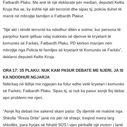
Fatbardh Plaku. Me anë të një deklarate për median, deputeti Keltis
Kruja tha se, ky është një akt terrorist dhe sipas tij, policia duhet të
marrë në mbrojtje familjen e Fatbardh Plakut.
“Një akt i rëndë terrorist ka ndodhur ditën e sotme, kur persona të
panjohur kanë qëlluar ndaj makinës së djemve të kryetarit të
komunës së Farkës, Fatbardh Plaku. PD kërkon marrjen nën
mbrojtje nga Policia të familjes së kryetarit të Komunës së Farkës”,
deklaroi deputeti Keltis Kruja.
ORA 17: 35 PLAKU: NUK KAM PASUR DEBATE ME NJERI, JA SI
KA NDODHUR NGJARJA
Ndërkaq në lidhje me ngjarjen ka folur edhe vetë kryetari i komunës
së Farkës, Fatbardh Plaku. Sipas tij, ai nuk ka pasur asnjë lloj debai
apo problemi me njeri.
“Asnjë lloj debati me askend skam patur. Dy djemtë në makinë nga
Shkolla “Rreze Drite” janë nis për në shtepi, treqind metra larg
shkollës, para hyrjes së fshatit SOS i vjen përballë një motorr i lartë