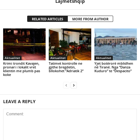
Lajmetshqip
RELATED ARTICLES
MORE FROM AUTHOR
Aktualitet
Aktualitet
Aktualitet
Krimi trondit Kavajen,
Tatimet kontrolle ne
Yjet botërorë mblidhen
pronari i lokalit vret
gjithe bregdetin,
në Tiranë. Nga “Danza
klientin me plumb pas
bllokohet “Adriatik 2”
Kuduro” te “Despacito”
koke
LEAVE A REPLY