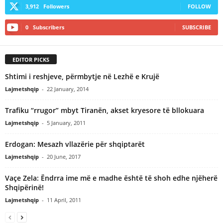
3,912
Followers
FOLLOW
0
Subscribers
SUBSCRIBE
EDITOR PICKS
Shtimi i reshjeve, përmbytje në Lezhë e Krujë
Lajmetshqip
-
22 January, 2014
Trafiku “rrugor” mbyt Tiranën, akset kryesore të bllokuara
Lajmetshqip
-
5 January, 2011
Erdogan: Mesazh vllazërie për shqiptarët
Lajmetshqip
-
20 June, 2017
Vaçe Zela: Ëndrra ime më e madhe është të shoh edhe njëherë
Shqipërinë!
Lajmetshqip
-
11 April, 2011