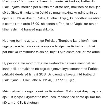
Rreth orës 15:30 minuta, kreu i Komunës së Farkës, Fatbardh
Plaku njoftoi median për sulmin me armë ndaj makinës së familjes
së tij. Sipas tij, ngjarja ku është sulmuar makina ku udhëtonin dy
djemtë F. Plaku dhe K. Plaku, 19 dhe 11 vjeç, ka ndodhur mesditën
e sotme rreth orës 15:00, në zonën e Farkës së Vogël kur ata po
ktheheshin në banesë nga shkolla.
Ndërkaq burime zyrtare nga Policia e Tiranës e kanë konfirmuar
ngjarjen e e tentativës së vrasjes ndaj djemve të Fatbardh Plakut,
por nuk ka konfirmuar faktin se, mjeti i tyre është qëlluar me armë.
Dy persona me motorr dhe me skafandra në kokë mësohet se
kanë qëlluar makinën në ecje të djemve kryekomunarit të Farkës
përballë derës së fshatit SOS. Dy djemtë e kryetarit të Fatbardh
Plakut janë F. Plaku dhe K. Plaku, 19 dhe 11 vjeç.
Mësohet se nga ngjarja nuk ka të lënduar. Makina që drejtohej nga
djali 19-vjeçar i kryetarit të komunës, mësohet se është qëlluar me
një armë të llojit shotgun.