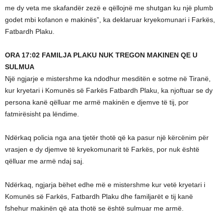
me dy veta me skafandër zezë e qëllojnë me shutgan ku një plumb
godet mbi kofanon e makinës”, ka deklaruar kryekomunari i Farkës,
Fatbardh Plaku.
ORA 17:02 FAMILJA PLAKU NUK TREGON MAKINEN QE U
SULMUA
Një ngjarje e mistershme ka ndodhur mesditën e sotme në Tiranë,
kur kryetari i Komunës së Farkës Fatbardh Plaku, ka njoftuar se dy
persona kanë qëlluar me armë makinën e djemve të tij, por
fatmirësisht pa lëndime.
Ndërkaq policia nga ana tjetër thotë që ka pasur një kërcënim për
vrasjen e dy djemve të kryekomunarit të Farkës, por nuk është
qëlluar me armë ndaj saj.
Ndërkaq, ngjarja bëhet edhe më e mistershme kur vetë kryetari i
Komunës së Farkës, Fatbardh Plaku dhe familjarët e tij kanë
fshehur makinën që ata thotë se është sulmuar me armë.