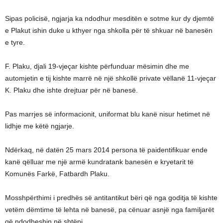
Sipas policisë, ngjarja ka ndodhur mesditën e sotme kur dy djemtë
e Plakut ishin duke u kthyer nga shkolla për të shkuar në banesën
e tyre.
F. Plaku, djali 19-vjeçar kishte përfunduar mësimin dhe me
automjetin e tij kishte marrë në një shkollë private vëllanë 11-vjeçar
K. Plaku dhe ishte drejtuar për në banesë.
Pas marrjes së informacionit, uniformat blu kanë nisur hetimet në
lidhje me këtë ngjarje.
Ndërkaq, në datën 25 mars 2014 persona të paidentifikuar ende
kanë qëlluar me një armë kundratank banesën e kryetarit të
Komunës Farkë, Fatbardh Plaku.
Mosshpërthimi i predhës së antitantikut bëri që nga goditja të kishte
vetëm dëmtime të lehta në banesë, pa cënuar asnjë nga familjarët
që ndodheshin në shtëpi.