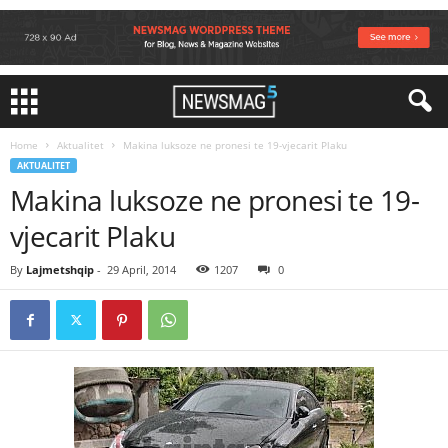
Home
Aktualitet
Makina luksoze ne pronesi te 19-vjecarit Plaku
AKTUALITET
Makina luksoze ne pronesi te 19-
vjecarit Plaku
By
Lajmetshqip
-
29 April, 2014
1207
0