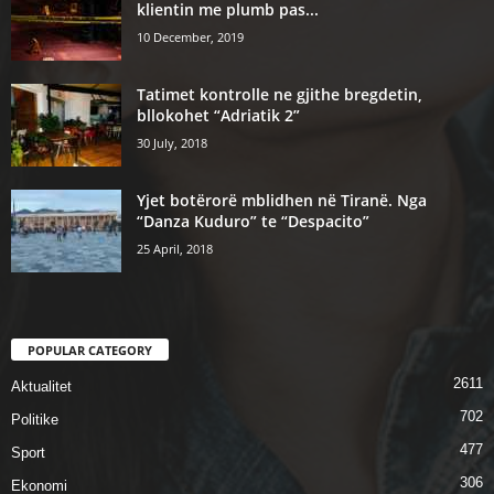
klientin me plumb pas...
10 December, 2019
Tatimet kontrolle ne gjithe bregdetin,
bllokohet “Adriatik 2”
30 July, 2018
Yjet botërorë mblidhen në Tiranë. Nga
“Danza Kuduro” te “Despacito”
25 April, 2018
POPULAR CATEGORY
2611
Aktualitet
702
Politike
477
Sport
306
Ekonomi