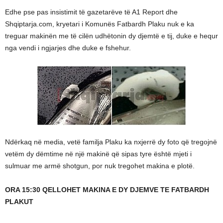
Edhe pse pas insistimit të gazetarëve të A1 Report dhe
Shqiptarja.com, kryetari i Komunës Fatbardh Plaku nuk e ka
treguar makinën me të cilën udhëtonin dy djemtë e tij, duke e hequr
nga vendi i ngjarjes dhe duke e fshehur.
Ndërkaq në media, vetë familja Plaku ka nxjerrë dy foto që tregojnë
vetëm dy dëmtime në një makinë që sipas tyre është mjeti i
sulmuar me armë shotgun, por nuk tregohet makina e plotë.
ORA 15:30 QELLOHET MAKINA E DY DJEMVE TE FATBARDH
PLAKUT