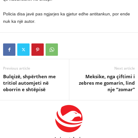
Policia disa javë pas ngjarjes ka gjetur edhe antitankun, por ende
nuk ka një autor.
Previous article
Next article
Bulqizë, shpërthen me
Meksike, nga çiftimi i
tritiol automjeti në
zebres me gomarin, lind
oborrin e shtëpisë
nje “zomar”