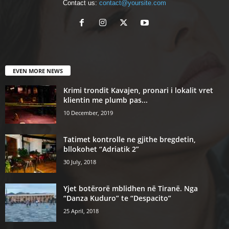
Contact us:
contact@yoursite.com
EVEN MORE NEWS
Krimi trondit Kavajen, pronari i lokalit vret
klientin me plumb pas...
10 December, 2019
Tatimet kontrolle ne gjithe bregdetin,
bllokohet “Adriatik 2”
30 July, 2018
Yjet botërorë mblidhen në Tiranë. Nga
“Danza Kuduro” te “Despacito”
25 April, 2018