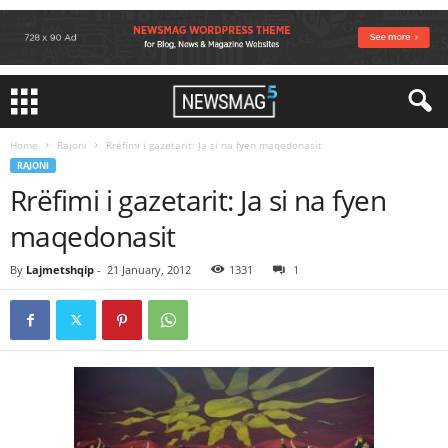
Home
Rajoni
Rrëfimi i gazetarit: Ja si na fyen maqedonasit
RAJONI
Rrëfimi i gazetarit: Ja si na fyen
maqedonasit
By
Lajmetshqip
-
21 January, 2012
1331
1