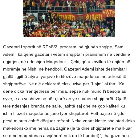
Gazetari i sportit në RTMV2, programi në gjuhën shqipe, Sami
Ademi, ka qenë gazetar i vetëm shqiptar i pranishëm në vendin e
ngjarjes, në ndeshjen Maqedoni – Çeki, që u zhvillua të enjtën në
mbrëmje në Nish, në hendboll. Gazetari Ademi ishte dëshmitar i
gjallë i gjithë atyre fyerjeve të tifozëve maqedonas në adresë të
shqiptarëve. Në një deklaratë ekskluzive për “Lajm” ai tha: “Ka
qenë diçka rrënqethëse për mua, sepse nuk mund t’i besoja as
syve, e as veshëve se për çfarë arsye shahen shqiptarët. Gjatë
tërë ndeshjes brenda në sallë, jashtë saj dhe në çdo kafiteri ku
ishin tifozët maqedonas janë fyer shqiptarët. Pothuajse në çdo
pesë minuta është dëgjuar refreni: Neka znaat kletite shqiptari deka
makedonsko ime nema da zagine (le ta dinë shqiptarët e mallkuar
se emri maqedonas asnjëherë nuk do të humbet)”, tha gazetari i