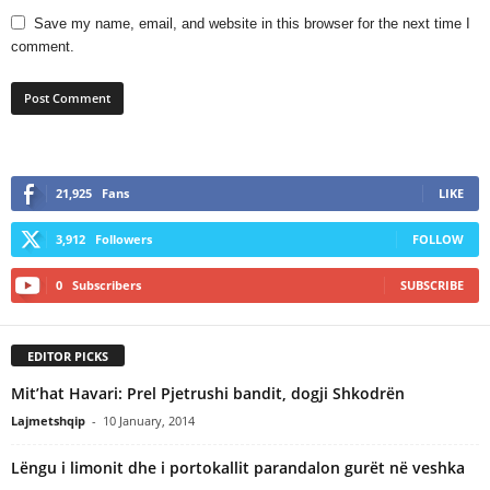
Save my name, email, and website in this browser for the next time I
comment.
21,925
Fans
LIKE
3,912
Followers
FOLLOW
0
Subscribers
SUBSCRIBE
EDITOR PICKS
Mit’hat Havari: Prel Pjetrushi bandit, dogji Shkodrën
Lajmetshqip
-
10 January, 2014
Lëngu i limonit dhe i portokallit parandalon gurët në veshka