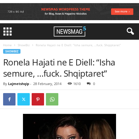
Home
ShowBiz
Ronela Hajati ne E Diell: “Isha semure, …fuck. Shqiptaret”
SHOWBIZ
Ronela Hajati ne E Diell: “Isha
semure, …fuck. Shqiptaret”
By
Lajmetshqip
-
28 February, 2014
1610
0