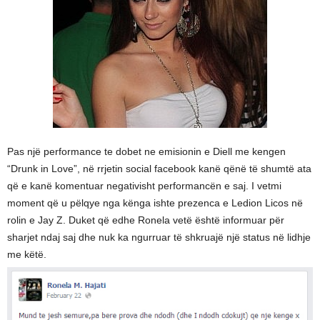
Pas një performance te dobet ne emisionin e Diell me kengen
“Drunk in Love”, në rrjetin social facebook kanë qënë të shumtë ata
që e kanë komentuar negativisht performancën e saj. I vetmi
moment që u pëlqye nga kënga ishte prezenca e Ledion Licos në
rolin e Jay Z. Duket që edhe Ronela vetë është informuar për
sharjet ndaj saj dhe nuk ka ngurruar të shkruajë një status në lidhje
me këtë.