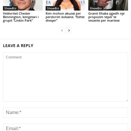
ShowBiz
ShowBiz
ShowBiz
Vetëvritet Chester
Kim mohon akuzat per
Granit Xhaka zgjedh nje
Bennington, kengetari i
perdorim kokaine. “Eshte
propozim teper te
grupit “Linkin Park”
sheqer”
vecante per martese
LEAVE A REPLY