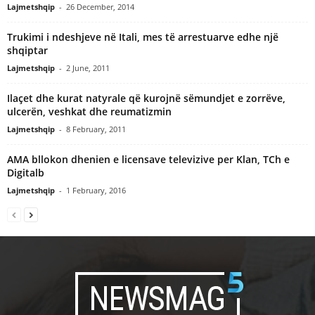
Lajmetshqip
-
26 December, 2014
Trukimi i ndeshjeve në Itali, mes të arrestuarve edhe një
shqiptar
Lajmetshqip
-
2 June, 2011
Ilaçet dhe kurat natyrale që kurojnë sëmundjet e zorrëve,
ulcerën, veshkat dhe reumatizmin
Lajmetshqip
-
8 February, 2011
AMA bllokon dhenien e licensave televizive per Klan, TCh e
Digitalb
Lajmetshqip
-
1 February, 2016