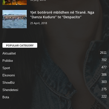
Yjet botërorë mblidhen në Tiranë. Nga
“Danza Kuduro” te “Despacito”
25 April, 2018
POPULAR CATEGORY
2611
Aktualitet
702
Politike
477
Sport
306
Ekonomi
303
ShowBiz
275
Shendetesi
222
Bota