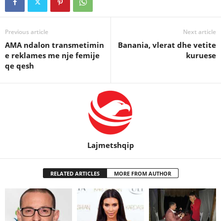
Previous article
Next article
AMA ndalon transmetimin
Banania, vlerat dhe vetite
e reklames me nje femije
kuruese
qe qesh
Lajmetshqip
RELATED ARTICLES
MORE FROM AUTHOR