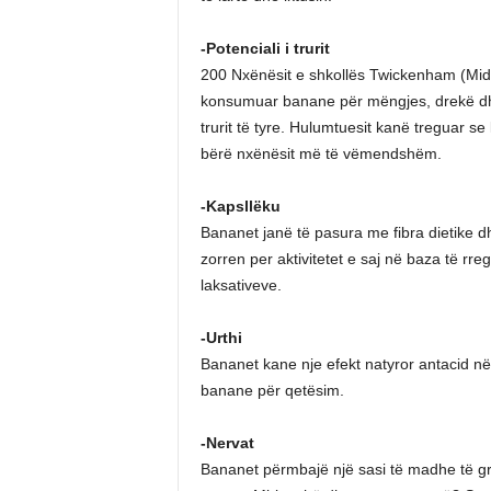
-Potenciali i trurit
200 Nxënësit e shkollës Twickenham (Midd
konsumuar banane për mëngjes, drekë dhe 
trurit të tyre. Hulumtuesit kanë treguar s
bërë nxënësit më të vëmendshëm.
-Kapsllëku
Bananet janë të pasura me fibra dietike d
zorren per aktivitetet e saj në baza të rr
laksativeve.
-Urthi
Bananet kane nje efekt natyror antacid në 
banane për qetësim.
-Nervat
Bananet përmbajë një sasi të madhe të gru