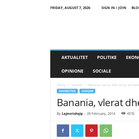
FRIDAY, AUGUST 7, 2026
SIGN IN / JOIN
BLO
AKTUALITET
POLITIKE
EKON
OPINIONE
SOCIALE
Home
Ushqim
Banania, vlerat dhe vetite kurues
SHENDETESI
USHQIM
Banania, vlerat dh
By
Lajmetshqip
-
28 February, 2014
4576