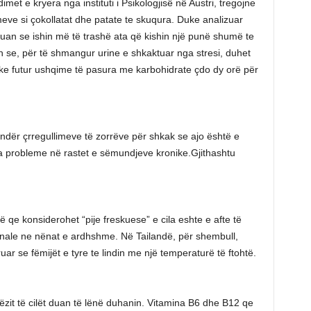
et e kryera nga instituti i Psikologjisë në Austri, tregojne
meve si çokollatat dhe patate te skuqura. Duke analizuar
tuan se ishin më të trashë ata që kishin një punë shumë te
min se, për të shmangur urine e shkaktuar nga stresi, duhet
duke futur ushqime të pasura me karbohidrate çdo dy orë për
ndër çrregullimeve të zorrëve për shkak se ajo është e
a probleme në rastet e sëmundjeve kronike.Gjithashtu
qe konsiderohet “pije freskuese” e cila eshte e afte të
nale ne nënat e ardhshme. Në Tailandë, për shembull,
ar se fëmijët e tyre te lindin me një temperaturë të ftohtë.
zit të cilët duan të lënë duhanin. Vitamina B6 dhe B12 qe