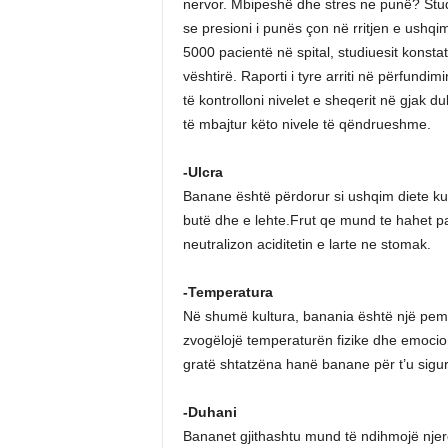
nervor. Mbipeshë dhe stres ne punë? Studim
se presioni i punës çon në rritjen e ushqi
5000 pacientë në spital, studiuesit konsta
vështirë. Raporti i tyre arriti në përfundi
të kontrolloni nivelet e sheqerit në gjak 
të mbajtur këto nivele të qëndrueshme.
-Ulcra
Banane është përdorur si ushqim diete ku
butë dhe e lehte.Frut qe mund te hahet p
neutralizon aciditetin e larte ne stomak.
-Temperatura
Në shumë kultura, banania është një pemë 
zvogëlojë temperaturën fizike dhe emocio
gratë shtatzëna hanë banane për t’u siguru
-Duhani
Bananet gjithashtu mund të ndihmojë njerë