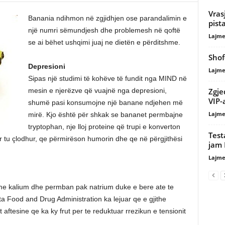
Vras
Banania ndihmon në zgjidhjen ose parandalimin e
pist
një numri sëmundjesh dhe problemesh në qoftë
Lajme
se ai bëhet ushqimi juaj ne dietën e përditshme.
Shof
Depresioni
Lajme
Sipas një studimi të kohëve të fundit nga MIND në
Zgje
mesin e njerëzve që vuajnë nga depresioni,
VIP-
shumë pasi konsumojne një banane ndjehen më
Lajme
mirë. Kjo është për shkak se bananet permbajne
tryptophan, nje lloj proteine që trupi e konverton
Test
er tu çlodhur, qe përmirëson humorin dhe qe në përgjithësi
jam I
Lajme
r me kalium dhe permban pak natrium duke e bere ate te
ta Food and Drug Administration ka lejuar qe e gjithe
 aftesine qe ka ky frut per te reduktuar rrezikun e tensionit