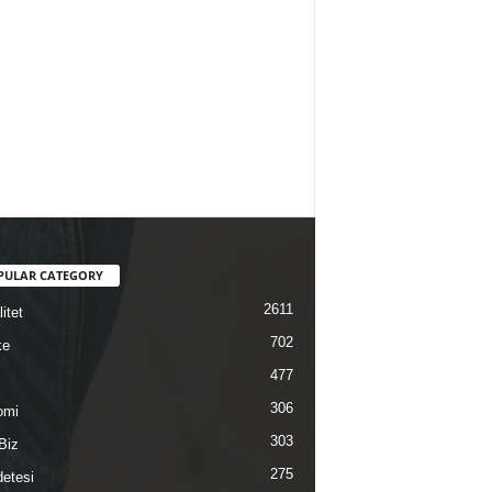
PULAR CATEGORY
2611
itet
702
ke
477
306
omi
303
Biz
275
etesi