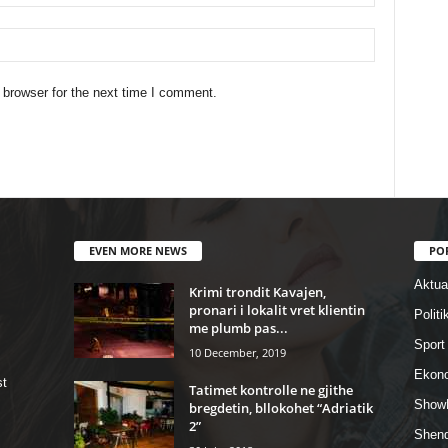
 browser for the next time I comment.
EVEN MORE NEWS
PO
Aktual
Krimi trondit Kavajen,
pronari i lokalit vret klientin
Politi
me plumb pas...
Sport
10 December, 2019
Ekon
st
Tatimet kontrolle ne gjithe
Show
bregdetin, bllokohet “Adriatik
2”
Shend