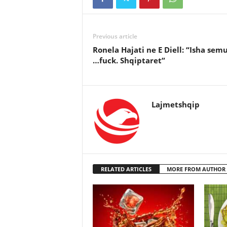
Previous article
Ronela Hajati ne E Diell: “Isha semu
…fuck. Shqiptaret”
Lajmetshqip
RELATED ARTICLES
MORE FROM AUTHOR