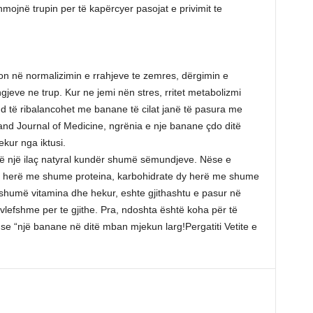
ojnë trupin per të kapërcyer pasojat e privimit te
hmon në normalizimin e rrahjeve te zemres, dërgimin e
engjeve ne trup. Kur ne jemi nën stres, rritet metabolizmi
mund të ribalancohet me banane të cilat janë të pasura me
d Journal of Medicine, ngrënia e nje banane çdo ditë
kur nga iktusi.
të një ilaç natyral kundër shumë sëmundjeve. Nëse e
ër herë me shume proteina, karbohidrate dy herë me shume
 shumë vitamina dhe hekur, eshte gjithashtu e pasur në
lefshme per te gjithe. Pra, ndoshta është koha për të
e “një banane në ditë mban mjekun larg!Pergatiti Vetite e