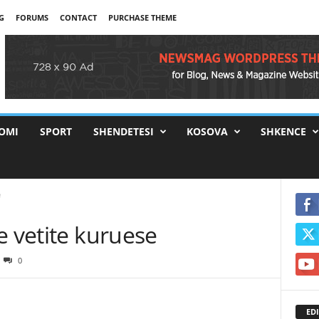
G
FORUMS
CONTACT
PURCHASE THEME
OMI
SPORT
SHENDETESI
KOSOVA
SHKENCE
e
e vetite kuruese
0
EDI