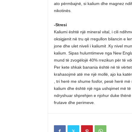
ato përmbajnë, si kalium dhe magnez ndihm
nikotinës.
-Stresi
Kaliumi është një mineral vital, i cili ndi
oksigjenit në tru që rregullon bilancin e l
jone dhe ulet niveli i kaliumit .Ky nivel 
kalium. Sipas hulumtimeve nga New Englan
mund të zvogëlojë 40% rrezikun për të vde
Per kete shkak banania është në të vërte
krahasojmë atë me një mollë, ajo ka kat
, tri herë me shume fosfor, pesë herë më
kalium dhe është një nga ushqimet më të v
ndryshuar shprehjen e njohur duke thënë s
frutave dhe perimeve.