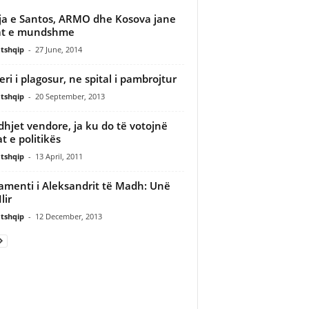
ja e Santos, ARMO dhe Kosova jane
at e mundshme
tshqip
-
27 June, 2014
eri i plagosur, ne spital i pambrojtur
tshqip
-
20 September, 2013
dhjet vendore, ja ku do të votojnë
at e politikës
tshqip
-
13 April, 2011
amenti i Aleksandrit të Madh: Unë
lir
tshqip
-
12 December, 2013