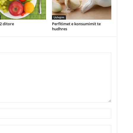
Ushqim
2 ditore
Perfitimet e konsumimit te
hudhres