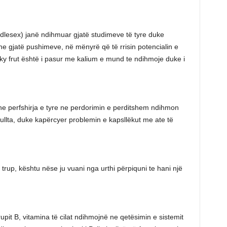
lesex) janë ndihmuar gjatë studimeve të tyre duke
gjatë pushimeve, në mënyrë që të rrisin potencialin e
e ky frut është i pasur me kalium e mund te ndihmoje duke i
he perfshirja e tyre ne perdorimin e perditshem ndihmon
egullta, duke kapërcyer problemin e kapsllëkut me ate të
trup, kështu nëse ju vuani nga urthi përpiquni te hani një
pit B, vitamina të cilat ndihmojnë ne qetësimin e sistemit