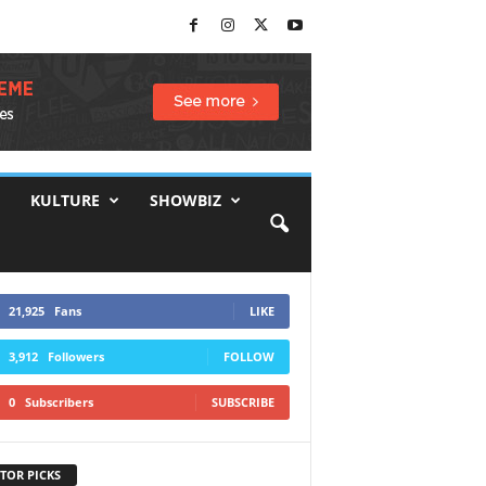
KULTURE
SHOWBIZ
21,925
Fans
LIKE
3,912
Followers
FOLLOW
0
Subscribers
SUBSCRIBE
TOR PICKS