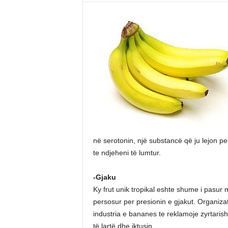
në serotonin, një substancë që ju lejon p
te ndjeheni të lumtur.
-Gjaku
Ky frut unik tropikal eshte shume i pasu
persosur per presionin e gjakut. Organiza
industria e bananes te reklamoje zyrtarisht
të lartë dhe iktusin.