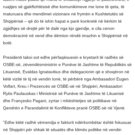
ruajtjes së gjakftohtësisë dhe komunikimeve me tone të qeta, të
maturuara dhe mendimet vizionare në frymën e Kushtetutës së
Shqipërisë – që do të ishin hapat e parë konkretë në kërkim të
zgjidhjes së drejtë për të dalë nga kjo gjendje, e cila cenon
demokracinë në vend dhe dëmton rëndë imazhin e Shqipërisë në
botë.
Presidenti takoi sot edhe përfaqësuesin e kryetarit të radhës së
OSBE-së, zëvendësministrin e Punëve të Jashtme të Republikës së
Lituanisë, Evaldas Ignatavitius dhe delegacionin që e shoqëron në
këtë vizitë të tij në vendin tonë, të përbërë nga Ambasadori Eugen
Volfart, Kreu i Prezencës së OSBE-së në Shqipëri, Ambasadori
Rytis Paulauskas i Ministrisë së Punëve të Jashtme të Lituanisë
dhe Françesko Pagani, zyrtar i mbështetjes së politikave në
Qendrën e Parandalimit të Konflikteve pranë OSBE-së në Vjenë.
“Edhe këtë radhë vëmendja e faktorit ndërkombëtar është fokusuar
në Shqipëri për shkak të situatës dhe klimës politike në vendin