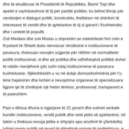
dhe të ekuilibruar të Presidentit të Republikës, Bamir Topi dhe
apelet e vazhdueshme të tij për partitë politike, ku bëhet thirrje për
vendosjen e dialogut politik, konstruktiv, thelbësor në shërbim të
interesave të vendit dhe të qytetarëve të tij si garant i Kushtetutës
dhe i unitetit të popullit.
Zoti Meidani dhe zoti Moisiu u shprehën se mbështesin fort rolin e
Kryetarit të Shtetit duke nënvizuar rëndësinë e institucioneve të
pavarura, theksuan nevojën urgjente për rikthim në normalitetin
politik institucional, si dhe që politika dhe udhëheqësit politikë duhet
të ndalin menjëherë çdo sulm ndaj institucioneve të pavarura
kushtetuese. Njëkohësisht u vu në dukje domosdoshmëria për t’u
lënë hapësirën dhe kohën e nevojshme organeve të specializuara
ligjore që të zhvillojnë një hetim tërësor, profesional, transparent e
të paanshëm.
Pasi u dënua dhuna e ngjarjeve të 21 janarit dhe sulmet verbale
kundër institucioneve, rendit publik dhe vetë jetës së qytetarëve, në
takim u theksua nevoja jetike e shtyrjes apo anulimit të çfarëdolloj
tubimi masiv publik që mund të shkaktojë ngjarje të padëshirura, e