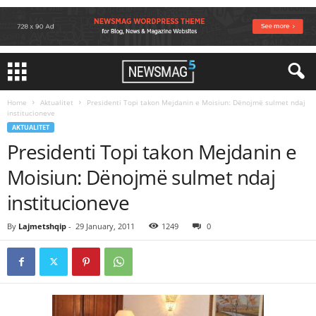
Home
Aktualitet
Presidenti Topi takon Mejdanin e Moisiun: Dënojmë sulmet ndaj
institucioneve
AKTUALITET
Presidenti Topi takon Mejdanin e
Moisiun: Dënojmë sulmet ndaj
institucioneve
By
Lajmetshqip
-
29 January, 2011
1249
0