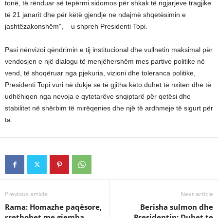
tonë, të rënduar së tepërmi sidomos për shkak të ngjarjeve tragjike
të 21 janarit dhe për këtë gjendje ne ndajmë shqetësimin e
jashtëzakonshëm”, – u shpreh Presidenti Topi.
Pasi nënvizoi qëndrimin e tij institucional dhe vullnetin maksimal për
vendosjen e një dialogu të menjëhershëm mes partive politike në
vend, të shoqëruar nga pjekuria, vizioni dhe toleranca politike,
Presidenti Topi vuri në dukje se të gjitha këto duhet të nxiten dhe të
udhëhiqen nga nevoja e qytetarëve shqiptarë për qetësi dhe
stabilitet në shërbim të mirëqenies dhe një të ardhmeje të sigurt për
ta.
Previous article
Next article
Rama: Homazhe paqësore,
Berisha sulmon dhe
rrethohet me gjemba
Presidentin: Duhet te