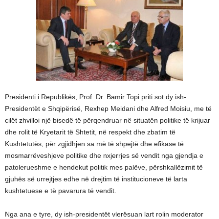
Presidenti i Republikës, Prof. Dr. Bamir Topi priti sot dy ish-
Presidentët e Shqipërisë, Rexhep Meidani dhe Alfred Moisiu, me të
cilët zhvilloi një bisedë të përqendruar në situatën politike të krijuar
dhe rolit të Kryetarit të Shtetit, në respekt dhe zbatim të
Kushtetutës, për zgjidhjen sa më të shpejtë dhe efikase të
mosmarrëveshjeve politike dhe nxjerrjes së vendit nga gjendja e
patolerueshme e hendekut politik mes palëve, përshkallëzimit të
gjuhës së urrejtjes edhe në drejtim të institucioneve të larta
kushtetuese e të pavarura të vendit.
Nga ana e tyre, dy ish-presidentët vlerësuan lart rolin moderator