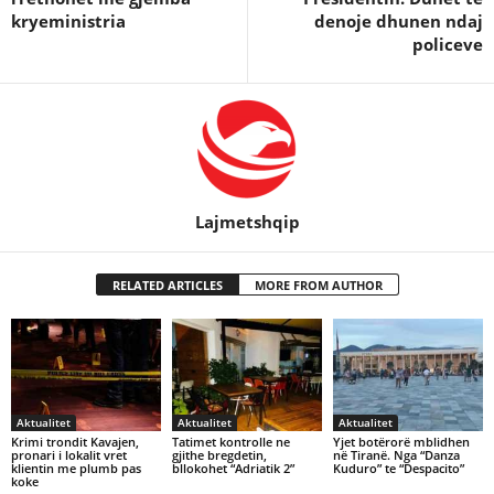
kryeministria
denoje dhunen ndaj
policeve
Lajmetshqip
RELATED ARTICLES
MORE FROM AUTHOR
Aktualitet
Aktualitet
Aktualitet
Krimi trondit Kavajen,
Tatimet kontrolle ne
Yjet botërorë mblidhen
pronari i lokalit vret
gjithe bregdetin,
në Tiranë. Nga “Danza
klientin me plumb pas
bllokohet “Adriatik 2”
Kuduro” te “Despacito”
koke