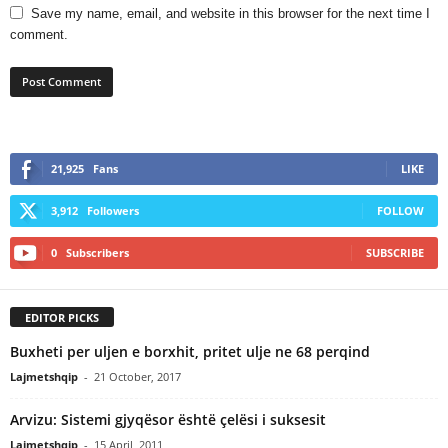
Save my name, email, and website in this browser for the next time I
comment.
21,925
Fans
LIKE
3,912
Followers
FOLLOW
0
Subscribers
SUBSCRIBE
EDITOR PICKS
Buxheti per uljen e borxhit, pritet ulje ne 68 perqind
Lajmetshqip
-
21 October, 2017
Arvizu: Sistemi gjyqësor është çelësi i suksesit
Lajmetshqip
-
15 April, 2011