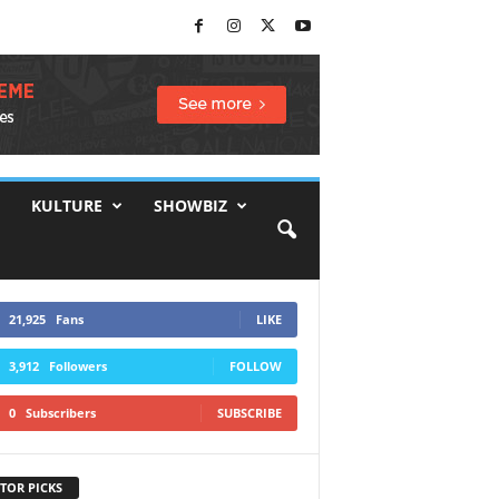
KULTURE
SHOWBIZ
21,925
Fans
LIKE
3,912
Followers
FOLLOW
0
Subscribers
SUBSCRIBE
TOR PICKS