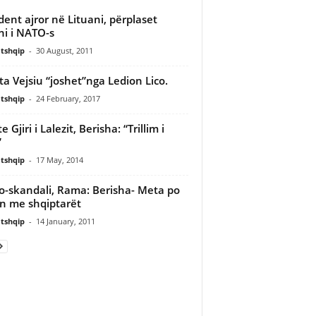
dent ajror në Lituani, përplaset
ni i NATO-s
tshqip
-
30 August, 2011
ta Vejsiu “joshet”nga Ledion Lico.
tshqip
-
24 February, 2017
te Gjiri i Lalezit, Berisha: “Trillim i
”
tshqip
-
17 May, 2014
o-skandali, Rama: Berisha- Meta po
en me shqiptarët
tshqip
-
14 January, 2011