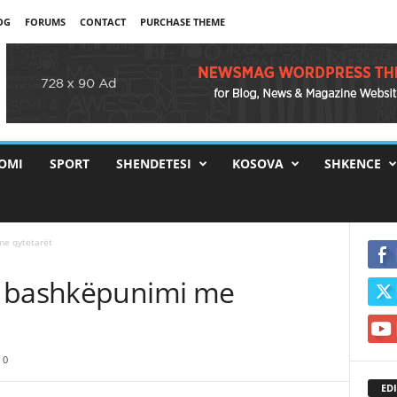
OG
FORUMS
CONTACT
PURCHASE THEME
OMI
SPORT
SHENDETESI
KOSOVA
SHKENCE
me qytetarët
, bashkëpunimi me
0
EDI