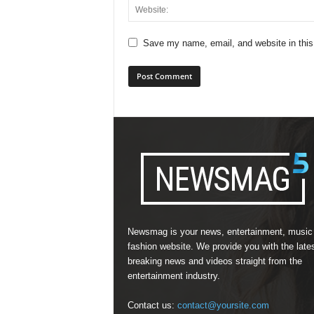
Save my name, email, and website in this
Newsmag is your news, entertainment, music
fashion website. We provide you with the late
breaking news and videos straight from the
entertainment industry.
Contact us:
contact@yoursite.com