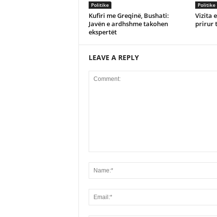
Politike
Politike
Kufiri me Greqinë, Bushati:
Vizita 
Javën e ardhshme takohen
prirur 
ekspertët
LEAVE A REPLY