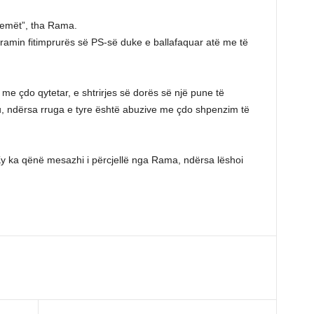
 pemët”, tha Rama.
gramin fitimprurës së PS-së duke e ballafaquar atë me të
me çdo qytetar, e shtrirjes së dorës së një pune të
ku, ndërsa rruga e tyre është abuzive me çdo shpenzim të
 Ky ka qënë mesazhi i përcjellë nga Rama, ndërsa lëshoi