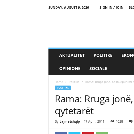
SUNDAY, AUGUST 9, 2026
SIGN IN / JOIN
BL
AKTUALITET
POLITIKE
EKON
OPINIONE
SOCIALE
Home
Politike
Rama: Rruga jonë, bashkëpunimi 
POLITIKE
Rama: Rruga jonë
qytetarët
By
Lajmetshqip
-
17 April, 2011
1028