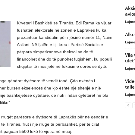
Aksi
avio
Lajme
Kryetari i Bashkisë së Tiranës, Edi Rama ka vijuar
fushatën elektorale në zonën e Laprakës ku ka
Alke
prezantuar kandidatin për njësinë numër 11, Naim
Lajme
Asllani. Në fjalën e tij, kreu i Partisë Socialiste
përpara simpatizanteve theksoi se do të
Vila 
financohet dhe do të punohet fuqishëm, ku populli
ulet
shqiptar të mos jetë në fokusin e dorës së dytë.
Lajme
Vide
nga qëndrat dytësore të vendit tonë. Çdo nxënës i
tall
mer bursën ekselencës dhe kjo është një shenjë e një
Lajme
r një bashkëjetesë qytetare, që nuk i ndan qytetarët në blu
tike”.
, rrugët parësore e dytësore të Laprakës për në qendër e
 të Tiranës, frut i një rruge të përbashkët, për të cilat
it paguan 5500 lekë të vjetra në muaj.