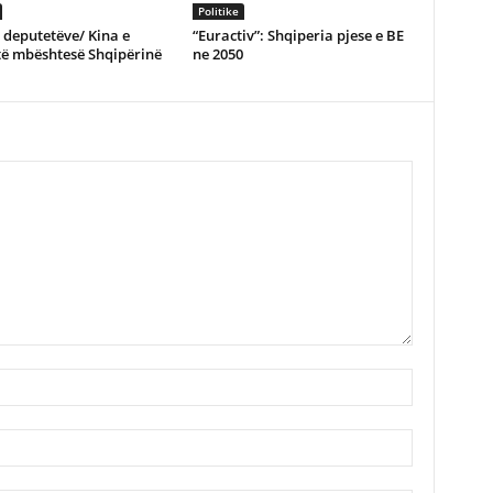
Politike
e deputetëve/ Kina e
“Euractiv”: Shqiperia pjese e BE
të mbështesë Shqipërinë
ne 2050