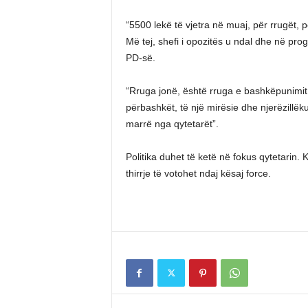
“5500 lekë të vjetra në muaj, për rrugët,
Më tej, shefi i opozitës u ndal dhe në pro
PD-së.
“Rruga jonë, është rruga e bashkëpunimit 
përbashkët, të një mirësie dhe njerëzillë
marrë nga qytetarët”.
Politika duhet të ketë në fokus qytetarin.
thirrje të votohet ndaj kësaj force.