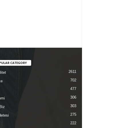
PULAR CATEGORY
2611
itet
702
ke
477
306
omi
303
Biz
275
etesi
222