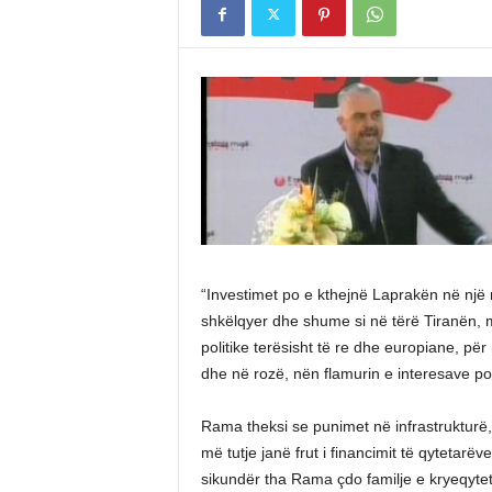
“Investimet po e kthejnë Laprakën në një 
shkëlqyer dhe shume si në tërë Tiranën, 
politike terësisht të re dhe europiane, pë
dhe në rozë, nën flamurin e interesave poli
Rama theksi se punimet në infrastrukturë
më tutje janë frut i financimit të qytetarëve
sikundër tha Rama çdo familje e kryeqytet