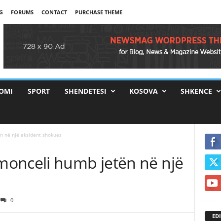
G
FORUMS
CONTACT
PURCHASE THEME
OMI
SPORT
SHENDETESI
KOSOVA
SHKENCE
n në një aksident shokues
onceli humb jetën në një
0
EDI