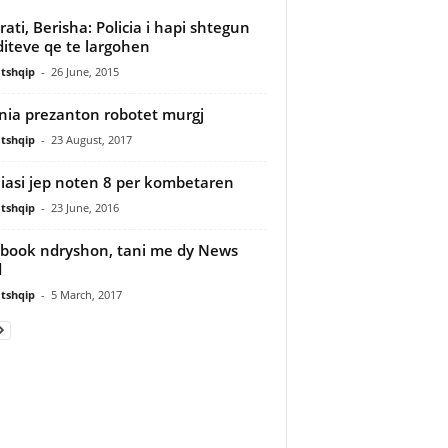
rati, Berisha: Policia i hapi shtegun
iteve qe te largohen
tshqip
-
26 June, 2015
nia prezanton robotet murgj
tshqip
-
23 August, 2017
iasi jep noten 8 per kombetaren
tshqip
-
23 June, 2016
book ndryshon, tani me dy News
d
tshqip
-
5 March, 2017