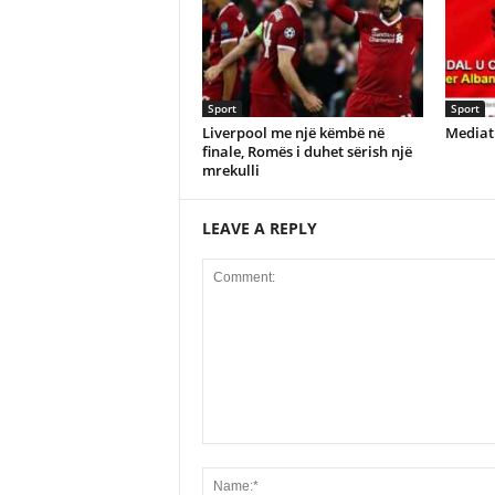
Sport
Sport
Liverpool me një këmbë në
Mediat 
finale, Romës i duhet sërish një
mrekulli
LEAVE A REPLY