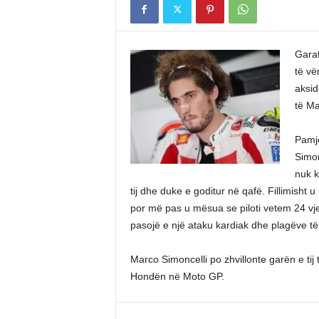
Garat
të vë
aksid
të Ma
Pamje
Simon
nuk k
tij dhe duke e goditur në qafë. Fillimisht u 
por më pas u mësua se piloti vetem 24 vjeç
pasojë e një ataku kardiak dhe plagëve të
Marco Simoncelli po zhvillonte garën e tij 
Hondën në Moto GP.