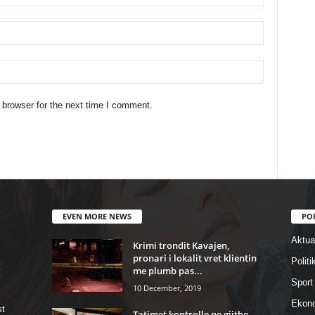
 browser for the next time I comment.
EVEN MORE NEWS
PO
Aktual
Krimi trondit Kavajen,
pronari i lokalit vret klientin
Politi
me plumb pas...
Sport
10 December, 2019
Ekon
st
Tatimet kontrolle ne gjithe