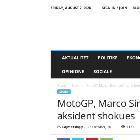
FRIDAY, AUGUST 7, 2026
SIGN IN / JOIN
BLO
AKTUALITET
POLITIKE
EKON
OPINIONE
SOCIALE
Home
Sport
MotoGP, Marco Simonceli humb jetë
SPORT
MotoGP, Marco Sim
aksident shokues
By
Lajmetshqip
-
23 October, 2011
1131