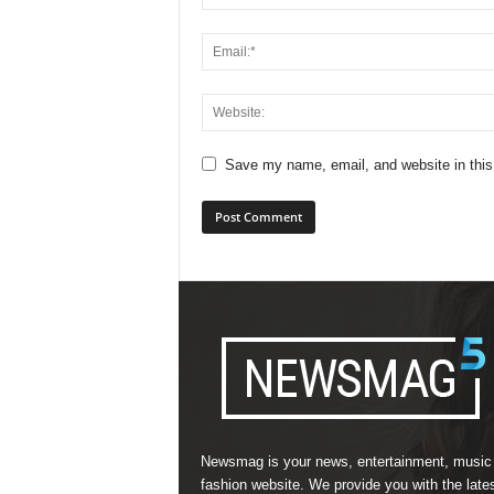
Save my name, email, and website in this
Newsmag is your news, entertainment, music
fashion website. We provide you with the late