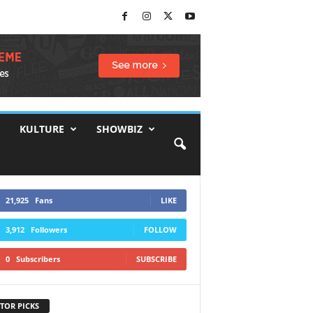
KULTURE
SHOWBIZ
21,925
Fans
LIKE
3,912
Followers
FOLLOW
0
Subscribers
SUBSCRIBE
TOR PICKS