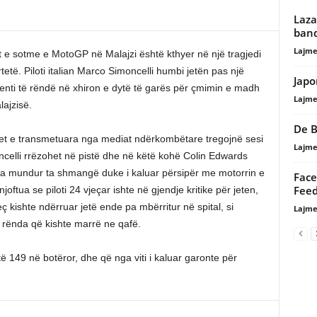
Laza
band
Lajme
 e sotme e MotoGP në Malajzi është kthyer në një tragjedi
rtetë. Piloti italian Marco Simoncelli humbi jetën pas një
Japo
enti të rëndë në xhiron e dytë të garës për çmimin e madh
Lajme
lajzisë.
De B
t e transmetuara nga mediat ndërkombëtare tregojnë sesi
Lajme
celli rrëzohet në pistë dhe në këtë kohë Colin Edwards
a mundur ta shmangë duke i kaluar përsipër me motorrin e
Face
Fee
njoftua se piloti 24 vjeçar ishte në gjendje kritike për jeten,
 kishte ndërruar jetë ende pa mbërritur në spital, si
Lajme
 rënda që kishte marrë ne qafë.
të 149 në botëror, dhe që nga viti i kaluar garonte për