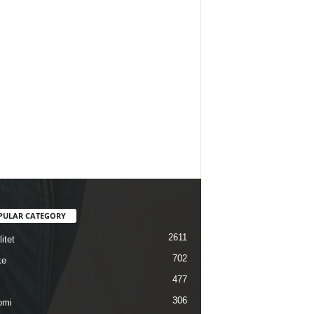
PULAR CATEGORY
2611
itet
702
ke
477
306
omi