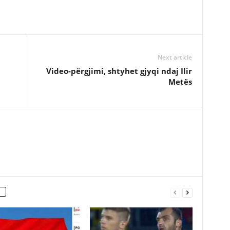
Next article
Video-përgjimi, shtyhet gjyqi ndaj Ilir
Metës