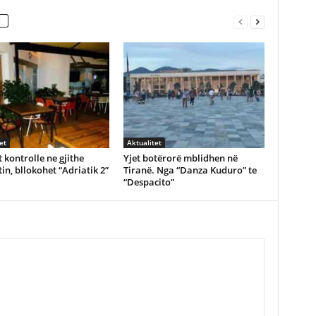
et
Aktualitet
 kontrolle ne gjithe
Yjet botërorë mblidhen në
in, bllokohet “Adriatik 2”
Tiranë. Nga “Danza Kuduro” te
“Despacito”