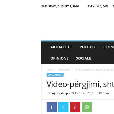
SATURDAY, AUGUST 8, 2026
SIGN IN / JOIN
AKTUALITET
POLITIKE
EKON
OPINIONE
SOCIALE
Home
Aktualitet
Video-përgjimi, shtyhet gjyqi nd
AKTUALITET
Video-përgjimi, sht
By
Lajmetshqip
-
24 October, 2011
1047