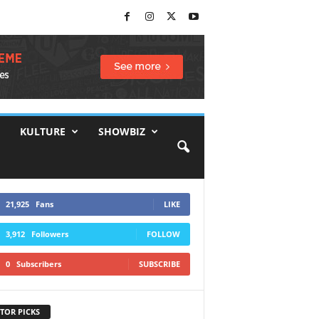
KULTURE
SHOWBIZ
21,925
Fans
LIKE
3,912
Followers
FOLLOW
0
Subscribers
SUBSCRIBE
TOR PICKS