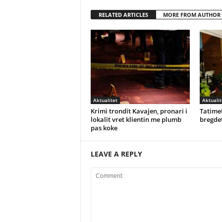
RELATED ARTICLES
MORE FROM AUTHOR
Aktualitet
Aktualit
Krimi trondit Kavajen, pronari i
Tatimet
lokalit vret klientin me plumb
bregdet
pas koke
LEAVE A REPLY