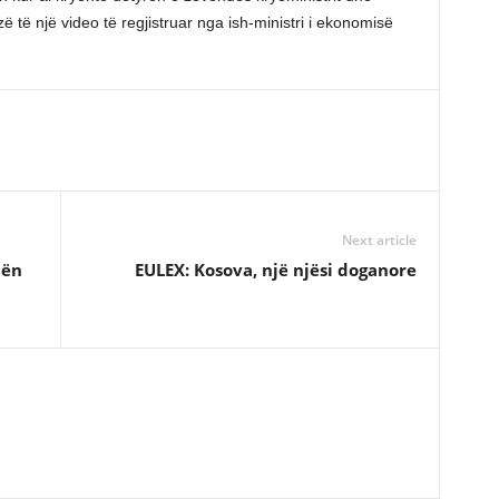
zë të një video të regjistruar nga ish-ministri i ekonomisë
Next article
tën
EULEX: Kosova, një njësi doganore