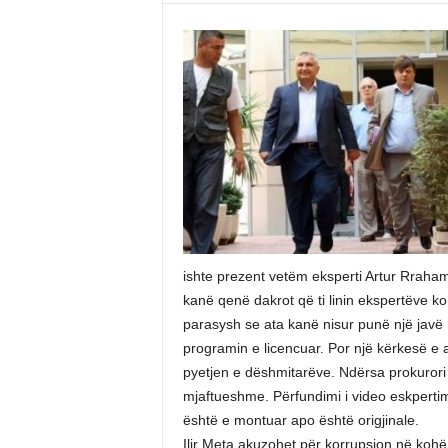
ishte prezent vetëm eksperti Artur Rrahama
kanë qenë dakrot që ti linin ekspertëve 
parasysh se ata kanë nisur punë një javë 
programin e licencuar. Por një kërkesë e
pyetjen e dëshmitarëve. Ndërsa prokurori 
mjaftueshme. Përfundimi i video eskpertim
është e montuar apo është origjinale.
Ilir Meta akuzohet për korrupsion në kohë