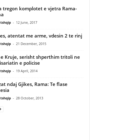
 tregon komplotet e vjetra Rama-
ha
tshqip
-
12 June, 2017
es, atentat me arme, vdesin 2 te rinj
tshqip
-
21 December, 2015
e Kruje, serisht shperthim tritoli ne
sariatin e policise
tshqip
-
19 April, 2014
at ndaj Gjikes, Rama: Te flase
tesia
tshqip
-
28 October, 2013