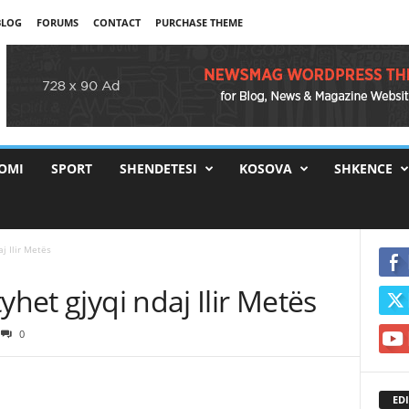
BLOG
FORUMS
CONTACT
PURCHASE THEME
OMI
SPORT
SHENDETESI
KOSOVA
SHKENCE
aj Ilir Metës
yhet gjyqi ndaj Ilir Metës
0
EDI