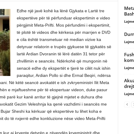
Meta
Edhe një javë kohë ka lënë Gjykata e Lartë tre
Bas
ekspertëve për të përfunduar ekspertimin e video
Lajme
përgjimit Meta-Prifti. Mos përfundimi i ekspertimit,
të plotë të videos dhe kërkesa për marrjen e DVD
Durr
e cila është transmetuar në median vizive ka
Lajme
detyruar relatorin e trupës gjykuese të gjykatës së
Fush
lartë Ardian Dvoranin të lërë datën 31 tetor për
komi
zhvillimin e seancës. Ndërkohë që mungonin në
Lajme
senacë edhe dy ekspertët e tjerë te cilët nuk ishin
paraqitur, Ardian Pollo si dhe Ermal Beqiri, ndërsa
Akuz
ni. Në këtë seancë avokatët e ish zvkryeministri Ilit Meta
drej
kohën e mjaftueshme për të ekspertuar videon, duke pasur
Lajme
më parë kur kanë arritur të gjejnë mjetet e duhura dhe
 avokatit Gezim Veleshnja ka qenë vazhdimi i seancës me
Bujar Sheshi ka kërkuar që ekspertëve tu lihet koha e
it do të nxjerrë edhe konkluzione nëse video Meta-Prifti
n kur ai kryente detyrën e zëvendës kryeministrit dhe