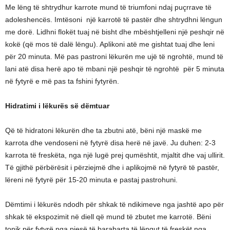
Me lëng të shtrydhur karrote mund të triumfoni ndaj puçrrave të
adoleshencës. Imtësoni një karrotë të pastër dhe shtrydhni lëngun
me dorë. Lidhni flokët tuaj në bisht dhe mbështjelleni një peshqir në
kokë (që mos të dalë lëngu). Aplikoni atë me gishtat tuaj dhe leni
për 20 minuta. Më pas pastroni lëkurën me ujë të ngrohtë, mund të
lani atë disa herë apo të mbani një peshqir të ngrohtë për 5 minuta
në fytyrë e më pas ta fshini fytyrën.
Hidratimi i lëkurës së dëmtuar
Që të hidratoni lëkurën dhe ta zbutni atë, bëni një maskë me
karrota dhe vendoseni në fytyrë disa herë në javë. Ju duhen: 2-3
karrota të freskëta, nga një lugë prej qumështit, mjaltit dhe vaj ullirit.
Të gjithë përbërësit i përziejmë dhe i aplikojmë në fytyrë të pastër,
lëreni në fytyrë për 15-20 minuta e pastaj pastrohuni.
Dëmtimi i lëkurës ndodh për shkak të ndikimeve nga jashtë apo për
shkak të ekspozimit në diell që mund të zbutet me karrotë. Bëni
tonik për fytyrë nga pjesë të barabarta të lëngut të freskët nga