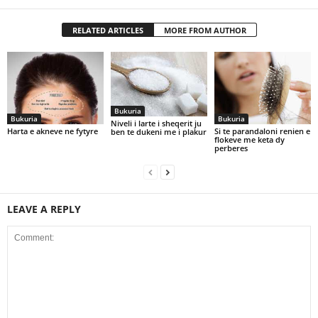
RELATED ARTICLES
MORE FROM AUTHOR
Bukuria
Bukuria
Bukuria
Niveli i larte i sheqerit ju
Harta e akneve ne fytyre
Si te parandaloni renien e
ben te dukeni me i plakur
flokeve me keta dy
perberes
LEAVE A REPLY