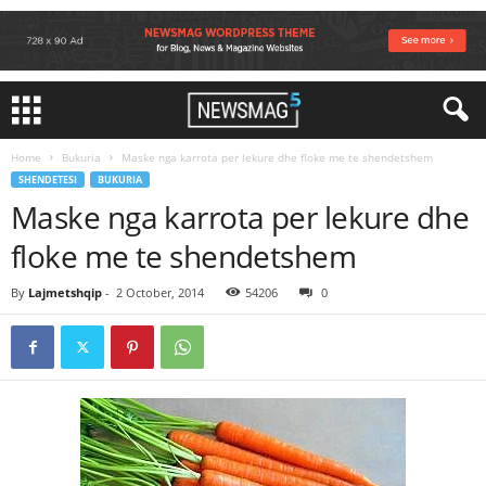
Home
Bukuria
Maske nga karrota per lekure dhe floke me te shendetshem
SHENDETESI
BUKURIA
Maske nga karrota per lekure dhe
floke me te shendetshem
By
Lajmetshqip
-
2 October, 2014
54206
0