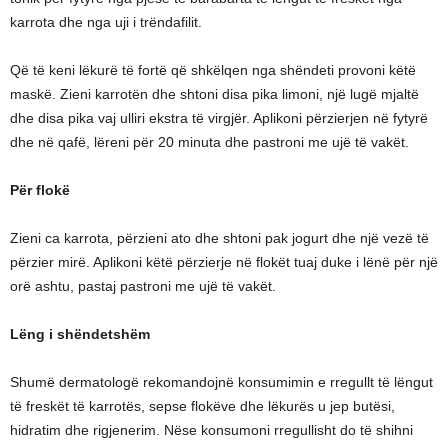
karrota dhe nga uji i trëndafilit.
Që të keni lëkurë të fortë që shkëlqen nga shëndeti provoni këtë
maskë. Zieni karrotën dhe shtoni disa pika limoni, një lugë mjaltë
dhe disa pika vaj ulliri ekstra të virgjër. Aplikoni përzierjen në fytyrë
dhe në qafë, lëreni për 20 minuta dhe pastroni me ujë të vakët.
Për flokë
Zieni ca karrota, përzieni ato dhe shtoni pak jogurt dhe një vezë të
përzier mirë. Aplikoni këtë përzierje në flokët tuaj duke i lënë për një
orë ashtu, pastaj pastroni me ujë të vakët.
Lëng i shëndetshëm
Shumë dermatologë rekomandojnë konsumimin e rregullt të lëngut
të freskët të karrotës, sepse flokëve dhe lëkurës u jep butësi,
hidratim dhe rigjenerim. Nëse konsumoni rregullisht do të shihni