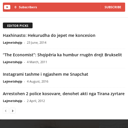
0
Subscribers
SUBSCRIBE
EDITOR PICKS
Haxhinasto: Hekurudha do jepet me koncesion
Lajmetshqip
-
23 June, 2014
“The Economist”: Shqipëria ka humbur rrugën drejt Brukselit
Lajmetshqip
-
4 March, 2011
Instagrami tashme i ngjashem me Snapchat
Lajmetshqip
-
4 August, 2016
Arrestohen 2 police kosovare, denohet akti nga Tirana zyrtare
Lajmetshqip
-
2 April, 2012