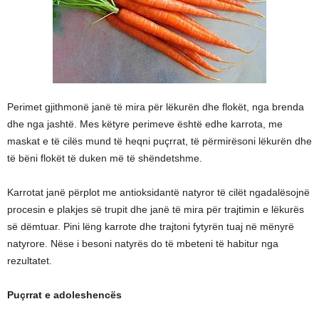
Perimet gjithmonë janë të mira për lëkurën dhe flokët, nga brenda
dhe nga jashtë. Mes këtyre perimeve është edhe karrota, me
maskat e të cilës mund të heqni puçrrat, të përmirësoni lëkurën dhe
të bëni flokët të duken më të shëndetshme.
Karrotat janë përplot me antioksidantë natyror të cilët ngadalësojnë
procesin e plakjes së trupit dhe janë të mira për trajtimin e lëkurës
së dëmtuar. Pini lëng karrote dhe trajtoni fytyrën tuaj në mënyrë
natyrore. Nëse i besoni natyrës do të mbeteni të habitur nga
rezultatet.
Puçrrat e adoleshencës