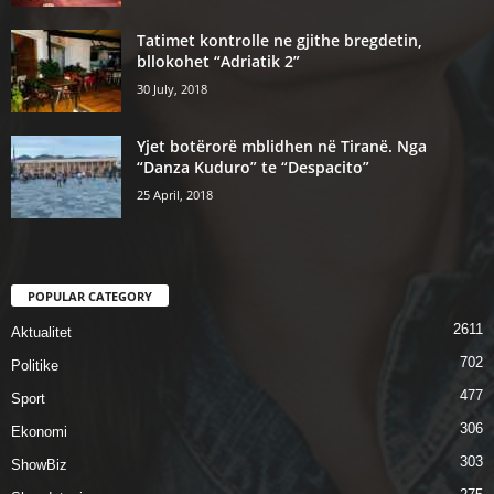
Tatimet kontrolle ne gjithe bregdetin,
bllokohet “Adriatik 2”
30 July, 2018
Yjet botërorë mblidhen në Tiranë. Nga
“Danza Kuduro” te “Despacito”
25 April, 2018
POPULAR CATEGORY
2611
Aktualitet
702
Politike
477
Sport
306
Ekonomi
303
ShowBiz