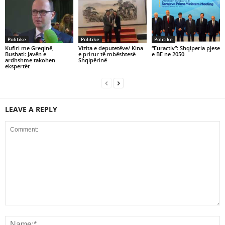
Politike
Politike
Politike
Kufiri me Greqinë,
Vizita e deputetëve/ Kina
“Euractiv”: Shqiperia pjese
Bushati: Javën e
e prirur të mbështesë
e BE ne 2050
ardhshme takohen
Shqipërinë
ekspertët
LEAVE A REPLY