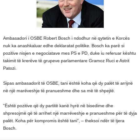
Ambasadori i OSBE Robert Bosch i ndodhur në qytetin e Korcës
nuk ka anashkaluar edhe deklaratat politike. Bosch ka parë si
pozitive nisjen e negociatave mes PS e PD, duke iu referuar kështu
takimit të krerëve të grupeve parlamentare Gramoz Ruci e Astrit
Patozi.
Sipas ambasadorit të OSBE, tani është koha që dy palët të arrijnë
në një marëveshje të pranueshme dhe sa më të shpejtë.
“Është pozitive që dy partitë kanë hyrë në bisedime dhe
shpresojmë që të arrihet një marrëveshje e pranueshme për të dyja
palët. Koha për kompromis është tani”, – theksoi ndër të tjera
Bosch.