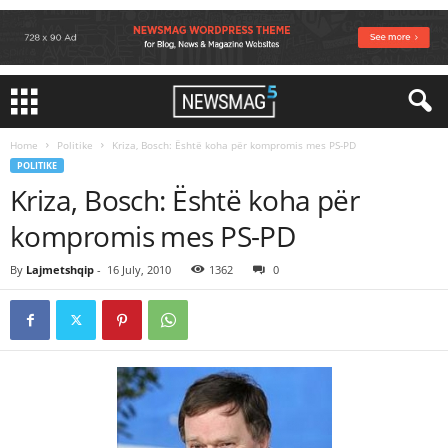
Home
Politike
Kriza, Bosch: Është koha për kompromis mes PS-PD
POLITIKE
Kriza, Bosch: Është koha për
kompromis mes PS-PD
By
Lajmetshqip
-
16 July, 2010
1362
0