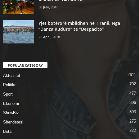
30 July, 2018
Yjet botërorë mblidhen në Tiranë. Nga
“Danza Kuduro” te “Despacito”
25 April, 2018
POPULAR CATEGORY
2611
Aktualitet
702
Politike
477
Sport
306
Ekonomi
303
ShowBiz
275
Shendetesi
222
Bota