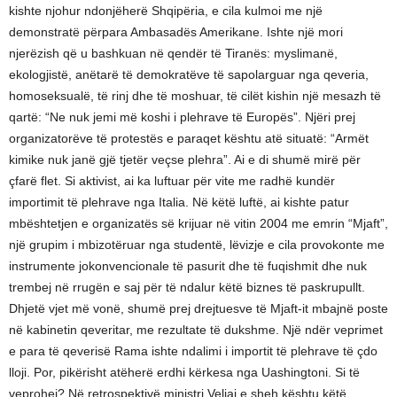
kishte njohur ndonjëherë Shqipëria, e cila kulmoi me një
demonstratë përpara Ambasadës Amerikane. Ishte një mori
njerëzish që u bashkuan në qendër të Tiranës: myslimanë,
ekologjistë, anëtarë të demokratëve të sapolarguar nga qeveria,
homoseksualë, të rinj dhe të moshuar, të cilët kishin një mesazh të
qartë: “Ne nuk jemi më koshi i plehrave të Europës”. Njëri prej
organizatorëve të protestës e paraqet kështu atë situatë: “Armët
kimike nuk janë gjë tjetër veçse plehra”. Ai e di shumë mirë për
çfarë flet. Si aktivist, ai ka luftuar për vite me radhë kundër
importimit të plehrave nga Italia. Në këtë luftë, ai kishte patur
mbështetjen e organizatës së krijuar në vitin 2004 me emrin “Mjaft”,
një grupim i mbizotëruar nga studentë, lëvizje e cila provokonte me
instrumente jokonvencionale të pasurit dhe të fuqishmit dhe nuk
trembej në rrugën e saj për të ndalur këtë biznes të paskrupullt.
Dhjetë vjet më vonë, shumë prej drejtuesve të Mjaft-it mbajnë poste
në kabinetin qeveritar, me rezultate të dukshme. Një ndër veprimet
e para të qeverisë Rama ishte ndalimi i importit të plehrave të çdo
lloji. Por, pikërisht atëherë erdhi kërkesa nga Uashingtoni. Si të
veprohej? Në retrospektivë ministri Veliaj e sheh kështu këtë