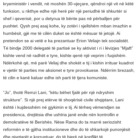
kryeministër i vendit, në moshën 30-vjeçare, qëndroi një vit në këtë
funksion, u rikthye edhe një herë për një periudhë të shkurtër si
shef i qeverisë, por u detyrua të bënte pas në përballjen për
pushtet. Qysh prej asaj kohe, ky zotëri i sjellshëm mban imazhin e
humbësit, gjë me të cilën duket se është mësuar të jetojë. Ai
pretendon se ai vetë e ka prezantuar Erion Veliajn tek socialistët.
Të bindje 2000 delegatë të partisë se ky aktivist i ri i lëvizjes “Mjaft”
kishte vend në radhët e tyre, kishte qenë një veprim i fuqishëm.
Ndërkohë që, më parë Veliaj dhe shokët e tij i kishin irrituar kuadrot
e vjetër të parties me aksionet e tyre provokuese. Ndërrim brezash,
të cilin e kanë kaluar edhe ish parti të tjera komuniste.
“Jo”, thotë Remzi Lani, “këtu bëhet fjalë për një ndryshim
strukture”. Si një prej etërve të shoqërisë civile shqiptare, Lani
është i kujdesshëm në gjykimin e tij. Ai tërheq vëmendjen se
presidenca, drejtësia dhe ushtria janë ende nën kontrollin e
demokratëve të Berishës. Nëse Rama do ta marrë seriozisht
reformën e të gjitha institucioneve dhe do të shkarkojë punonjësit
dhe gjyqtarët e korruptuar, do të bjerë në konflikt të