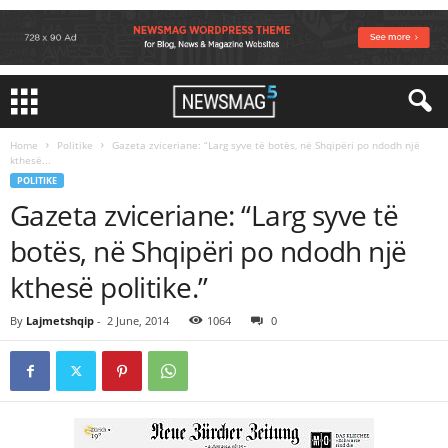
Home
Politike
Gazeta zviceriane: “Larg syve të botës, në Shqipëri po ndodh një
kthesë...
POLITIKE
Gazeta zviceriane: “Larg syve të
botës, në Shqipëri po ndodh një
kthesë politike.”
By
Lajmetshqip
-
2 June, 2014
1064
0