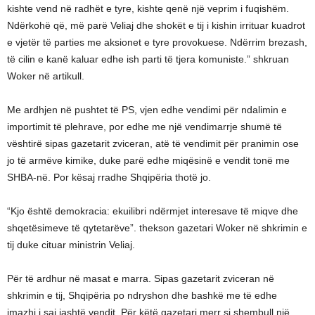
kishte vend në radhët e tyre, kishte qenë një veprim i fuqishëm.
Ndërkohë që, më parë Veliaj dhe shokët e tij i kishin irrituar kuadrot
e vjetër të parties me aksionet e tyre provokuese. Ndërrim brezash,
të cilin e kanë kaluar edhe ish parti të tjera komuniste.” shkruan
Woker në artikull.
Me ardhjen në pushtet të PS, vjen edhe vendimi për ndalimin e
importimit të plehrave, por edhe me një vendimarrje shumë të
vështirë sipas gazetarit zviceran, atë të vendimit për pranimin ose
jo të armëve kimike, duke parë edhe miqësinë e vendit tonë me
SHBA-në. Por kësaj rradhe Shqipëria thotë jo.
“Kjo është demokracia: ekuilibri ndërmjet interesave të miqve dhe
shqetësimeve të qytetarëve”. thekson gazetari Woker në shkrimin e
tij duke cituar ministrin Veliaj.
Për të ardhur në masat e marra. Sipas gazetarit zviceran në
shkrimin e tij, Shqipëria po ndryshon dhe bashkë me të edhe
imazhi i saj jashtë vendit. Për këtë gazetari merr si shembull një