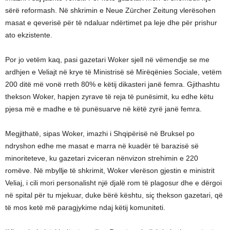
sërë reformash. Në shkrimin e Neue Zürcher Zeitung vlerësohen
masat e qeverisë për të ndaluar ndërtimet pa leje dhe për prishur
ato ekzistente.
Por jo vetëm kaq, pasi gazetari Woker sjell në vëmendje se me
ardhjen e Veliajt në krye të Ministrisë së Mirëqënies Sociale, vetëm
200 ditë më vonë rreth 80% e këtij dikasteri janë femra. Gjithashtu
thekson Woker, hapjen zyrave të reja të punësimit, ku edhe këtu
pjesa më e madhe e të punësuarve në këtë zyrë janë femra.
Megjithatë, sipas Woker, imazhi i Shqipërisë në Bruksel po
ndryshon edhe me masat e marra në kuadër të barazisë së
minoriteteve, ku gazetari zviceran nënvizon strehimin e 220
romëve. Në mbyllje të shkrimit, Woker vlerëson gjestin e ministrit
Veliaj, i cili mori personalisht një djalë rom të plagosur dhe e dërgoi
në spital për tu mjekuar, duke bërë kështu, siç thekson gazetari, që
të mos ketë më paragjykime ndaj këtij komuniteti.