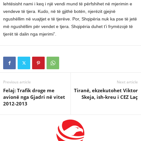
lehtësisht nami i keq i një vendi mund të përfshihet në mjerimin e
vendeve të tjera. Kudo, në të gjithë botën, njerëzit gjejnë
ngushëllim në vuajtjet e të tjerëve. Por, Shqipëria nuk ka pse të jetë
më ngushëllim për vendet e tjera. Shqipëria duhet t’i frymëzojë të
tjerët të dalin nga mjerimi”.
Previous article
Next article
Felaj: Trafik droge me
Tiranë, ekzekutohet Viktor
avionë nga Gjadri në vitet
Skeja, ish-kreu i CEZ Laç
2012-2013