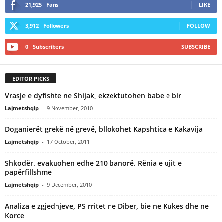
21,925
Fans
LIKE
3,912
Followers
FOLLOW
0
Subscribers
SUBSCRIBE
EDITOR PICKS
Vrasje e dyfishte ne Shijak, ekzektutohen babe e bir
Lajmetshqip
-
9 November, 2010
Doganierët grekë në grevë, bllokohet Kapshtica e Kakavija
Lajmetshqip
-
17 October, 2011
Shkodër, evakuohen edhe 210 banorë. Rënia e ujit e
papërfillshme
Lajmetshqip
-
9 December, 2010
Analiza e zgjedhjeve, PS rritet ne Diber, bie ne Kukes dhe ne
Korce