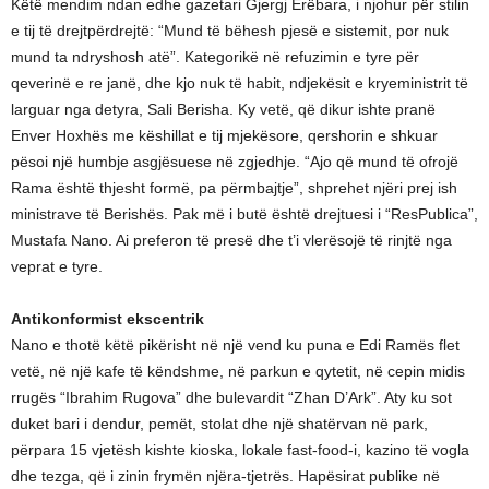
Këtë mendim ndan edhe gazetari Gjergj Erëbara, i njohur për stilin
e tij të drejtpërdrejtë: “Mund të bëhesh pjesë e sistemit, por nuk
mund ta ndryshosh atë”. Kategorikë në refuzimin e tyre për
qeverinë e re janë, dhe kjo nuk të habit, ndjekësit e kryeministrit të
larguar nga detyra, Sali Berisha. Ky vetë, që dikur ishte pranë
Enver Hoxhës me këshillat e tij mjekësore, qershorin e shkuar
pësoi një humbje asgjësuese në zgjedhje. “Ajo që mund të ofrojë
Rama është thjesht formë, pa përmbajtje”, shprehet njëri prej ish
ministrave të Berishës. Pak më i butë është drejtuesi i “ResPublica”,
Mustafa Nano. Ai preferon të presë dhe t’i vlerësojë të rinjtë nga
veprat e tyre.
Antikonformist ekscentrik
Nano e thotë këtë pikërisht në një vend ku puna e Edi Ramës flet
vetë, në një kafe të këndshme, në parkun e qytetit, në cepin midis
rrugës “Ibrahim Rugova” dhe bulevardit “Zhan D’Ark”. Aty ku sot
duket bari i dendur, pemët, stolat dhe një shatërvan në park,
përpara 15 vjetësh kishte kioska, lokale fast-food-i, kazino të vogla
dhe tezga, që i zinin frymën njëra-tjetrës. Hapësirat publike në