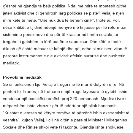
ç’është në gjendje të bëjë politika. Ndaj më mirë të mbetesh gjithë
jetën aktivist dhe t’i qëndrosh larg politikës së pistë? Veliaj e njeh
mirë këtë të metë. “Unë nuk dua të bëhem cinik”, thotë ai. Por,
nëse kritikët e tij dinë ndonjë mënyrë më krijuese për të reformuar
sistemin e pensioneve dhe për të krasitur ndihmën sociale, ai
tregohet i gatshëm ta lërë punën e saponisur. Dhe këtë e thotë
dikush që është mësuar të luftojë dhe që, edhe si minister, vijon të
përdorë instrumentet e një aktivisti: efektin surprizë dhe pushtetin
mediatik.
Provokimi mediatik
Se si funksionon kjo, Veliaj e tregoi me të marrë detyrën e re. Në
periferi të Tiranës, në trotuarin e një rruge kryesore të qytetit, ishin
vendosur një bashkësi romësh prej 220 personash. Mjedisi i tyre i
mëparshëm ishte zbrazur për të ndërtuar një bllok banesash.
“Kushtet e jetesës së këtyre romëve të përzënë ishin ekstremisht të
vështira”, kujton Veliaj, i cili në ditën e parë si Ministër i Mirëqenies
Sociale dhe Rinisë shkoi vetë t’i takonte. Gjendja ishte shokuese.