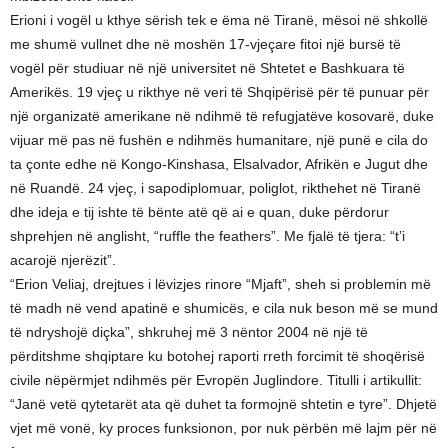
Erioni i vogël u kthye sërish tek e ëma në Tiranë, mësoi në shkollë
me shumë vullnet dhe në moshën 17-vjeçare fitoi një bursë të
vogël për studiuar në një universitet në Shtetet e Bashkuara të
Amerikës. 19 vjeç u rikthye në veri të Shqipërisë për të punuar për
një organizatë amerikane në ndihmë të refugjatëve kosovarë, duke
vijuar më pas në fushën e ndihmës humanitare, një punë e cila do
ta çonte edhe në Kongo-Kinshasa, Elsalvador, Afrikën e Jugut dhe
në Ruandë. 24 vjeç, i sapodiplomuar, poliglot, rikthehet në Tiranë
dhe ideja e tij ishte të bënte atë që ai e quan, duke përdorur
shprehjen në anglisht, “ruffle the feathers”. Me fjalë të tjera: “t’i
acarojë njerëzit”.
“Erion Veliaj, drejtues i lëvizjes rinore “Mjaft”, sheh si problemin më
të madh në vend apatinë e shumicës, e cila nuk beson më se mund
të ndryshojë diçka”, shkruhej më 3 nëntor 2004 në një të
përditshme shqiptare ku botohej raporti rreth forcimit të shoqërisë
civile nëpërmjet ndihmës për Evropën Juglindore. Titulli i artikullit:
“Janë vetë qytetarët ata që duhet ta formojnë shtetin e tyre”. Dhjetë
vjet më vonë, ky proces funksionon, por nuk përbën më lajm për në