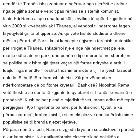
qendër të Tiranës ishin zaptuar e ndërtuar nga njerëzit e ardhur
nga të gjitha zonat e vendit pas rënies së sistemit komunist.
Ishte Edi Rama ai që i dha fund këtij zhvillimi të egër. I zgjedhur në
vitin 2000 si kryebashkiak i Tiranës, ai vendosi t’i ndërronte faqen
kryeqytetit gri të Shqipërisë. Ai, që vetë kishte studiuar e dhënë
mësim për art në Paris, krijoi koncepte ngjyrash tërësisht autentike
për rrugët e Tiranës, shkatërroi një e nga një ndërtimet pa leje,
madje edhe ato në park, dhe punën e tij e mbronte me shprehjen
se politika nuk ishte gjë tjetër veçse një formë ndryshe e artit. I
luajtur nga mendtë? Kështu thoshin armiqtë e tij. Të lyesh fasadat,
nuk do të thotë të reformosh shtetin. Zili për vëmendjen
ndërkombëtare që po fitonte kryetari i Bashkisë? Ndoshta! Rama
vetë thoshte se donte të zgjonte te qytetarët e Tiranës krenarinë e
pronësisë. Kush ndihet pjesë e mjedisit të vet, mban edhe më tepër
përgjegjësi. Kjo tingëllonte banale, por funksionoi. Qyteti e ka
përballuar mirë, krahasimisht, rritjen eksplozive dhe katërfishimin e
popullsisë së tij brenda njëzet vjetëve.
Përpara nëntë vitesh, Rama u zgjodh kryetar i socialistëve, i partisë
dikur komuniste. Një antikonformist ekscentrik në politikën e