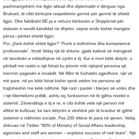
pashmangshëm me ligjin aktual dhe diplomatët e dërguar nga
Brukseli, të cilët kërkojnë respektimin germë për germë të shtetit
ligjor. Dhe faktikisht BE-ja e refuzoi kërkesën e Shqipërisë për
statusin e vendit kandidat në dhjetor, sepse ende kishte mangësi
përsa i përket shtetit ligjor.
Por, çfarë është shteti ligjor? “Punë e lodhshme dhe kompetencë
profesionale”, thotë Veliaj një të shtune, gjatë kafesë së mëngjesit
në tavolinën e mbledhjeve në zyrën e tij. Kur e mori këtë detyrë, u
përball me rastin e një fshati ku jetonin mbi njëqind persona që
merrnin pagesën e invalidit. Në fillim të fushatës zgjedhore, një vit
më pare, në po këtë fshat kishin qenë vetëm tre persona që
trajtoheshin me këtë ndihmë. Një rast i pastër i blerjes së votës dhe
i një klientelizmi politik, ashtu siç funksionon në të gjitha nivelet e
sistemit. Zëvendësja e tij e re, e cila është vetë një person më
aftësi të kufizuar, ka tani detyrën e vështirë për të krasitur të gjithë
sistemin e ndihmës sociale. Pas 200 ditëve të para në qeveri, Veliaj
shkruan në Tëitter “80% of Ministry of Social Affairs leadership,
agencies and staff are women – explains success of neë team”. Një