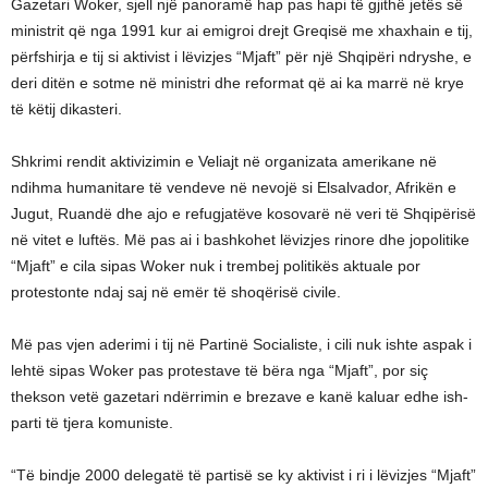
Gazetari Woker, sjell një panoramë hap pas hapi të gjithë jetës së
ministrit që nga 1991 kur ai emigroi drejt Greqisë me xhaxhain e tij,
përfshirja e tij si aktivist i lëvizjes “Mjaft” për një Shqipëri ndryshe, e
deri ditën e sotme në ministri dhe reformat që ai ka marrë në krye
të këtij dikasteri.
Shkrimi rendit aktivizimin e Veliajt në organizata amerikane në
ndihma humanitare të vendeve në nevojë si Elsalvador, Afrikën e
Jugut, Ruandë dhe ajo e refugjatëve kosovarë në veri të Shqipërisë
në vitet e luftës. Më pas ai i bashkohet lëvizjes rinore dhe jopolitike
“Mjaft” e cila sipas Woker nuk i trembej politikës aktuale por
protestonte ndaj saj në emër të shoqërisë civile.
Më pas vjen aderimi i tij në Partinë Socialiste, i cili nuk ishte aspak i
lehtë sipas Woker pas protestave të bëra nga “Mjaft”, por siç
thekson vetë gazetari ndërrimin e brezave e kanë kaluar edhe ish-
parti të tjera komuniste.
“Të bindje 2000 delegatë të partisë se ky aktivist i ri i lëvizjes “Mjaft”