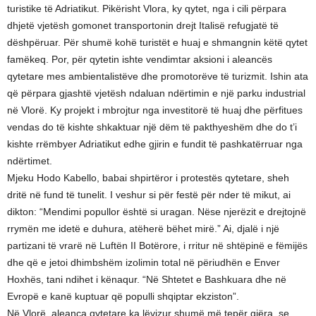
turistike të Adriatikut. Pikërisht Vlora, ky qytet, nga i cili përpara
dhjetë vjetësh gomonet transportonin drejt Italisë refugjatë të
dëshpëruar. Për shumë kohë turistët e huaj e shmangnin këtë qytet
famëkeq. Por, për qytetin ishte vendimtar aksioni i aleancës
qytetare mes ambientalistëve dhe promotorëve të turizmit. Ishin ata
që përpara gjashtë vjetësh ndaluan ndërtimin e një parku industrial
në Vlorë. Ky projekt i mbrojtur nga investitorë të huaj dhe përfitues
vendas do të kishte shkaktuar një dëm të pakthyeshëm dhe do t’i
kishte rrëmbyer Adriatikut edhe gjirin e fundit të pashkatërruar nga
ndërtimet.
Mjeku Hodo Kabello, babai shpirtëror i protestës qytetare, sheh
dritë në fund të tunelit. I veshur si për festë për nder të mikut, ai
dikton: “Mendimi popullor është si uragan. Nëse njerëzit e drejtojnë
rrymën me idetë e duhura, atëherë bëhet mirë.” Ai, djalë i një
partizani të vrarë në Luftën II Botërore, i rritur në shtëpinë e fëmijës
dhe që e jetoi dhimbshëm izolimin total në përiudhën e Enver
Hoxhës, tani ndihet i kënaqur. “Në Shtetet e Bashkuara dhe në
Evropë e kanë kuptuar që populli shqiptar ekziston”.
Në Vlorë, aleanca qytetare ka lëvizur shumë më tepër gjëra, se