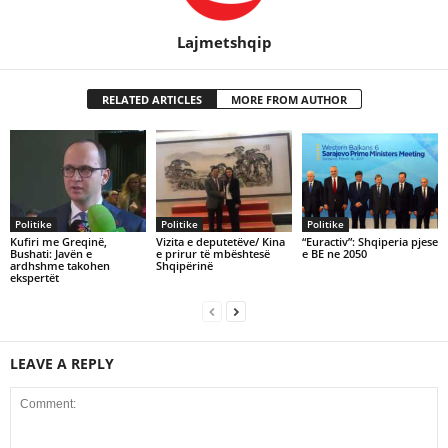
Lajmetshqip
RELATED ARTICLES
MORE FROM AUTHOR
Politike
Politike
Politike
Kufiri me Greqinë,
Vizita e deputetëve/ Kina
“Euractiv”: Shqiperia pjese
Bushati: Javën e
e prirur të mbështesë
e BE ne 2050
ardhshme takohen
Shqipërinë
ekspertët
LEAVE A REPLY