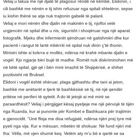
Veliaj u takua me një djalë të plagosur rëndë në këmbë, Elidonin, i
cili bashkë me nënën e tij ishin refuzuar nga spitali shtetëror, sepse
iu kishin thënë se atje nuk trajtonin gabelë të palarë.
Veliaj e mori nënën dhe djalin në makinën e tij, njoftoi vetë
urgjencën në spital dhe u nis, sigurisht i shoqëruar nga një aparat
fotografik. Mjeku dhe infermierët qëndruan në gatishmëri dhe kur
pacienti i rangut të lartë mbërriti në spital nuk dinin ç’të thonin.
Ministri ishte si kokrra e mollës, ndërsa në krahë mbante djalin e
vogël. Kjo ngjarje bëri bujë të madhe. Romët nuk diskriminohen më
në këtë spital, gjë që i bën mirë imazhit të Shqipërisë, e shihet
pozitivisht në Bruksel.
Elidoni i vogël është shëruar, plaga gjithashtu dhe tani ai jeton,
bashkë me anëtarët e tjerë të bashkësisë së tij, në një qendër
pritëse në periferi të qytetit. A do të jetojë ai më mirë se
paraardhësit? Veliaj i përgjigjet kësaj pyetjeje me një përvojë të tijën
nga Ruanda, kur ai punonte për Kombet e Bashkuara për trajtimin
e gjenocidit. “Unë flisja me disa refugjatë, ndërsa njëri prej tyre më
pyeti nga vija. Kur e mësuan, mbetën të shokuar. Në fund njëri më
tha: Vëlla, më vjen shumë keq. Vetëm aty m’u bë e qartë se sa