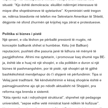
situatë: “Kjo është demokracia: ekuilibri ndërmjet interesave të
miqve dhe shqetësimeve të qytetarëve”. Kryeministri vetë tregon
se, ndërsa bisedonte në telefon me Sekretarin Amerikan të Shtetit,
dëgjonte në sfond zhurmën që krijohej nga zërat e protestuesve.
Politika si biznes i pistë
Një qeveri, e cila lëshon pe përballë presionit të rrugës, në
konceptin ballkanik shihet si humbëse. Këtu (në Ballkan)
reputacioni, pushteti dhe pasuria janë të lidhura në mënyrë të
pazgjidhshme. Afrimi me qytetarin, i promovuar kaq shumë nga BE-
ja, është ide e huaj në një shoqëri, e cila politikën e duron si një
biznes të pashmangshëm, por të pistë, një shoqëri që të gjithë
bashkëkohësit mendjehapur do t’i shpjerë në përfundimin: Tipa si
Veliaj janë tradhtarë. Në këndvështrimin e kësaj shoqërie është e
paimagjinueshme ajo që po ndodh aktualisht në Shqipëri, pra
reforma nga brenda e sistemit.
“Këta njerëz nuk i ndryshojnë strukturat”, shprehet një pedagoge
universiteti, “sepse edhe vetë ministrat kanë ndikim të kufizuar”.