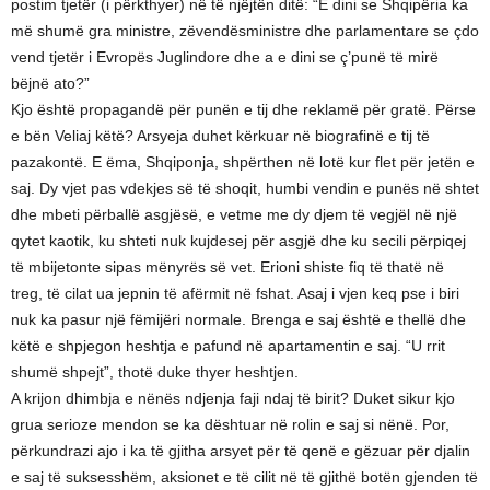
postim tjetër (i përkthyer) në të njëjtën ditë: “E dini se Shqipëria ka
më shumë gra ministre, zëvendësministre dhe parlamentare se çdo
vend tjetër i Evropës Juglindore dhe a e dini se ç’punë të mirë
bëjnë ato?”
Kjo është propagandë për punën e tij dhe reklamë për gratë. Përse
e bën Veliaj këtë? Arsyeja duhet kërkuar në biografinë e tij të
pazakontë. E ëma, Shqiponja, shpërthen në lotë kur flet për jetën e
saj. Dy vjet pas vdekjes së të shoqit, humbi vendin e punës në shtet
dhe mbeti përballë asgjësë, e vetme me dy djem të vegjël në një
qytet kaotik, ku shteti nuk kujdesej për asgjë dhe ku secili përpiqej
të mbijetonte sipas mënyrës së vet. Erioni shiste fiq të thatë në
treg, të cilat ua jepnin të afërmit në fshat. Asaj i vjen keq pse i biri
nuk ka pasur një fëmijëri normale. Brenga e saj është e thellë dhe
këtë e shpjegon heshtja e pafund në apartamentin e saj. “U rrit
shumë shpejt”, thotë duke thyer heshtjen.
A krijon dhimbja e nënës ndjenja faji ndaj të birit? Duket sikur kjo
grua serioze mendon se ka dështuar në rolin e saj si nënë. Por,
përkundrazi ajo i ka të gjitha arsyet për të qenë e gëzuar për djalin
e saj të suksesshëm, aksionet e të cilit në të gjithë botën gjenden të