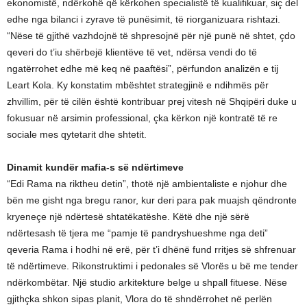
ekonomistë, ndërkohë që kërkohen specialistë të kualifikuar, siç del
edhe nga bilanci i zyrave të punësimit, të riorganizuara rishtazi.
“Nëse të gjithë vazhdojnë të shpresojnë për një punë në shtet, çdo
qeveri do t’iu shërbejë klientëve të vet, ndërsa vendi do të
ngatërrohet edhe më keq në paaftësi”, përfundon analizën e tij
Leart Kola. Ky konstatim mbështet strategjinë e ndihmës për
zhvillim, për të cilën është kontribuar prej vitesh në Shqipëri duke u
fokusuar në arsimin professional, çka kërkon një kontratë të re
sociale mes qytetarit dhe shtetit.
Dinamit kundër mafia-s së ndërtimeve
“Edi Rama na riktheu detin”, thotë një ambientaliste e njohur dhe
bën me gisht nga bregu ranor, kur deri para pak muajsh qëndronte
kryeneçe një ndërtesë shtatëkatëshe. Këtë dhe një sërë
ndërtesash të tjera me “pamje të pandryshueshme nga deti”
qeveria Rama i hodhi në erë, për t’i dhënë fund rritjes së shfrenuar
të ndërtimeve. Rikonstruktimi i pedonales së Vlorës u bë me tender
ndërkombëtar. Një studio arkitekture belge u shpall fituese. Nëse
gjithçka shkon sipas planit, Vlora do të shndërrohet në perlën