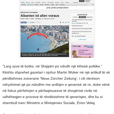
“Larg syve të botës, në Shqipëri po ndodh një kthesë politike.”
Kështu shprehet gazetari i njohur Martin Woker në një artikull të së
përditshmes zvicerane ‘Neue Zürcher Zeitung’, i cili vlerëson
ndryshimet që po ndodhin me ardhjen e qeverisë së re, duke vënë
në fokus përfshirjen e përfaqësuesve të shoqërisë civile në
udhëheqjen e proceve të rëndësishme të qeverisjes, dhe ku si
shembull merr Ministrin e Mirëqënies Sociale, Erion Veliaj.