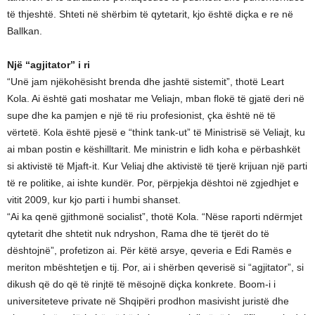
të thjeshtë. Shteti në shërbim të qytetarit, kjo është diçka e re në
Ballkan.
Një “agjitator” i ri
“Unë jam njëkohësisht brenda dhe jashtë sistemit”, thotë Leart
Kola. Ai është gati moshatar me Veliajn, mban flokë të gjatë deri në
supe dhe ka pamjen e një të riu profesionist, çka është në të
vërtetë. Kola është pjesë e “think tank-ut” të Ministrisë së Veliajt, ku
ai mban postin e këshilltarit. Me ministrin e lidh koha e përbashkët
si aktivistë të Mjaft-it. Kur Veliaj dhe aktivistë të tjerë krijuan një parti
të re politike, ai ishte kundër. Por, përpjekja dështoi në zgjedhjet e
vitit 2009, kur kjo parti i humbi shanset.
“Ai ka qenë gjithmonë socialist”, thotë Kola. “Nëse raporti ndërmjet
qytetarit dhe shtetit nuk ndryshon, Rama dhe të tjerët do të
dështojnë”, profetizon ai. Për këtë arsye, qeveria e Edi Ramës e
meriton mbështetjen e tij. Por, ai i shërben qeverisë si “agjitator”, si
dikush që do që të rinjtë të mësojnë diçka konkrete. Boom-i i
universiteteve private në Shqipëri prodhon masivisht juristë dhe