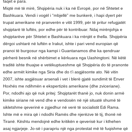
faqet e para.
Miqtë më të mirë, Shqipëria nuk i ka në Evropë, por në Shtetet e
Bashkuara. Vendi i vogël i “mbjellë” me bunkerë, i hapi dyert për
trupat amerikane në pranverën e vitit 1999, për të pritur refugjatët
shqiptarë të luftës, por edhe për të kontribuar. Ndaj mirënjohja e
shqiptarëve për Shtetet e Bashkuara i ka rrënjët e thella. Shqipëria
dërgoi ushtarë në luftën e Irakut, ishte i pari vend europian që
pranoi të burgosur nga kampi i Guantanamos dhe ka qendruar
përherë besnik në shërbimet e kërkuara nga Uashingtoni. Në këtë
traditë ishte thuajse e vetëkuptueshme që Shqipëria do të pranonte
edhe armët kimike nga Siria dhe do t’i asgjësonte ato. Në vitin
2007, ishte asgjësuar arsenali i vet i blerë gjatë sundimit të Enver
Hoxhës me ndihmën e ekspertizës amerikane (dhe zviceriane).
Por, ndodhi ajo që nuk pritej: Shqiptarët thanë jo, nuk donin armë
kimike siriane në vend dhe e vendosën në një situatë shumë të
sikletshme qeverinë e zgjedhur në verë të socialistit Edi Rama.
Ishte më e mira që i ndodhi Ramës dhe njerëzve të tij, thonë në
Tiranë. Kështu mendojnë edhe kritikën e qeverisë kur i kthehen
asaj ngjarjeje. Jo-së i parapriu një nga protestat më të fuqishme që