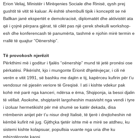
Erion Veliaj, Ministër i Mirëqenies Sociale dhe Rinisë, qysh prej
gushtit të vitit të kaluar. Ai është shembulli tipik i konceptit se në
Ballkan janë ekspertët e demokracisë, diplomatët dhe aktivistët ata
që i çojnë përpara gjërat, të cilët pas një çerek shekulli workshop-
esh dhe konferencash të panumërta, tashmë e njohin mirë termin e
rrallë të quajtur “Oënership”.
Të provokosh njerëzit
Përkthimi më i goditur i fjalës “oënership” mund të jetë pronësi ose
përkatësi. Pikërisht, kjo i mungonte Erionit dhjetëvjeçar, i cili në
verën e vitit 1991, së bashku me dajën e tij, kapërceu kufirin për t’u
vendosur në pjesën veriore të Greqisë. I ati i kishte vdekur pak
kohë më parë nga kanceri, ndërsa e ëma, Shqiponja, ia besoi djalin
të vëllait. Asokohe, shqiptarët largoheshin masivisht nga vendi i tyre
i izoluar hermetikisht për më shumë se katër dekada, disa
rrëmbenin anijet për t’u nisur drejt Italisë, të tjerë i drejtoheshin në
këmbë kufirit në jug. Gjithçka tjetër ishte më e mirë se atdheu, ku
sistemi kishte kolapsuar, popullsia vuante nga uria dhe ku
mbizotëronte kaosi.