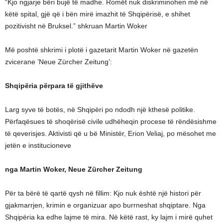
“Kjo ngjarje bëri bujë të madhe. Romët nuk diskriminohen më në
këtë spital, gjë që i bën mirë imazhit të Shqipërisë, e shihet
pozitivisht në Bruksel.” shkruan Martin Woker
Më poshtë shkrimi i plotë i gazetarit Martin Woker në gazetën
zvicerane ​’Neue Zürcher Zeitung’:
Shqipëria përpara të gjithëve
Larg syve të botës, në Shqipëri po ndodh një kthesë politike.
Përfaqësues të shoqërisë civile udhëheqin procese të rëndësishme
të qeverisjes. Aktivisti që u bë Ministër, Erion Veliaj, po mësohet me
jetën e institucioneve
nga Martin Woker, Neue Zürcher Zeitung
Për ta bërë të qartë qysh në fillim: Kjo nuk është një histori për
gjakmarrjen, krimin e organizuar apo burrneshat shqiptare. Nga
Shqipëria ka edhe lajme të mira. Në këtë rast, ky lajm i mirë quhet