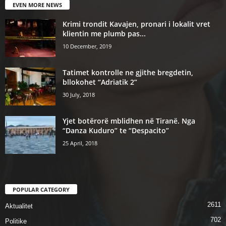
EVEN MORE NEWS
Krimi trondit Kavajen, pronari i lokalit vret
klientin me plumb pas...
10 December, 2019
Tatimet kontrolle ne gjithe bregdetin,
bllokohet “Adriatik 2”
30 July, 2018
Yjet botërorë mblidhen në Tiranë. Nga
“Danza Kuduro” te “Despacito”
25 April, 2018
POPULAR CATEGORY
2611
Aktualitet
702
Politike