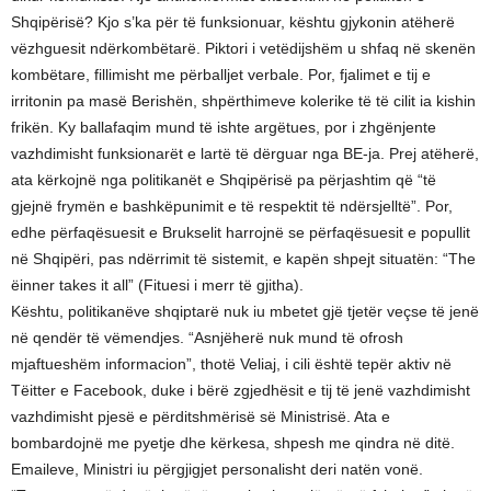
Shqipërisë? Kjo s’ka për të funksionuar, kështu gjykonin atëherë
vëzhguesit ndërkombëtarë. Piktori i vetëdijshëm u shfaq në skenën
kombëtare, fillimisht me përballjet verbale. Por, fjalimet e tij e
irritonin pa masë Berishën, shpërthimeve kolerike të të cilit ia kishin
frikën. Ky ballafaqim mund të ishte argëtues, por i zhgënjente
vazhdimisht funksionarët e lartë të dërguar nga BE-ja. Prej atëherë,
ata kërkojnë nga politikanët e Shqipërisë pa përjashtim që “të
gjejnë frymën e bashkëpunimit e të respektit të ndërsjelltë”. Por,
edhe përfaqësuesit e Brukselit harrojnë se përfaqësuesit e popullit
në Shqipëri, pas ndërrimit të sistemit, e kapën shpejt situatën: “The
ëinner takes it all” (Fituesi i merr të gjitha).
Kështu, politikanëve shqiptarë nuk iu mbetet gjë tjetër veçse të jenë
në qendër të vëmendjes. “Asnjëherë nuk mund të ofrosh
mjaftueshëm informacion”, thotë Veliaj, i cili është tepër aktiv në
Tëitter e Facebook, duke i bërë zgjedhësit e tij të jenë vazhdimisht
vazhdimisht pjesë e përditshmërisë së Ministrisë. Ata e
bombardojnë me pyetje dhe kërkesa, shpesh me qindra në ditë.
Emaileve, Ministri iu përgjigjet personalisht deri natën vonë.