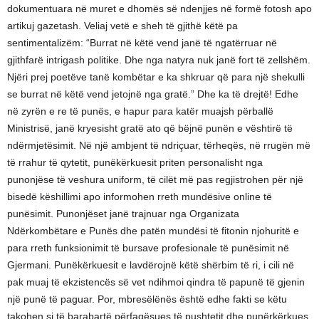
dokumentuara në muret e dhomës së ndenjjes në formë fotosh apo
artikuj gazetash. Veliaj vetë e sheh të gjithë këtë pa
sentimentalizëm: “Burrat në këtë vend janë të ngatërruar në
gjithfarë intrigash politike. Dhe nga natyra nuk janë fort të zellshëm.
Njëri prej poetëve tanë kombëtar e ka shkruar që para një shekulli
se burrat në këtë vend jetojnë nga gratë.” Dhe ka të drejtë! Edhe
në zyrën e re të punës, e hapur para katër muajsh përballë
Ministrisë, janë kryesisht gratë ato që bëjnë punën e vështirë të
ndërmjetësimit. Në një ambjent të ndriçuar, tërheqës, në rrugën më
të rrahur të qytetit, punëkërkuesit priten personalisht nga
punonjëse të veshura uniform, të cilët më pas regjistrohen për një
bisedë këshillimi apo informohen rreth mundësive online të
punësimit. Punonjëset janë trajnuar nga Organizata
Ndërkombëtare e Punës dhe patën mundësi të fitonin njohuritë e
para rreth funksionimit të bursave profesionale të punësimit në
Gjermani. Punëkërkuesit e lavdërojnë këtë shërbim të ri, i cili në
pak muaj të ekzistencës së vet ndihmoi qindra të papunë të gjenin
një punë të paguar. Por, mbresëlënës është edhe fakti se këtu
takohen si të barabartë përfaqësues të pushtetit dhe punërkërkues