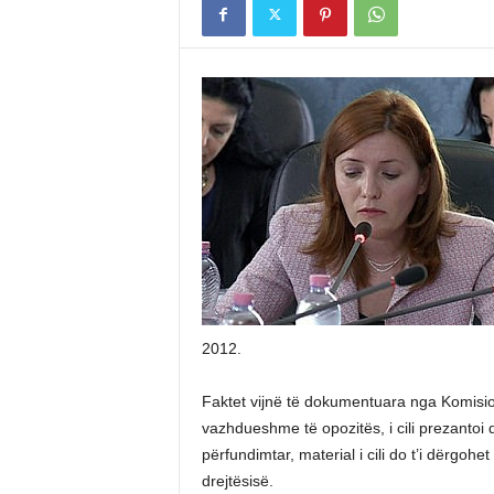
2012.
Faktet vijnë të dokumentuara nga Komisioni
vazhdueshme të opozitës, i cili prezantoi
përfundimtar, material i cili do t’i dërgoh
drejtësisë.