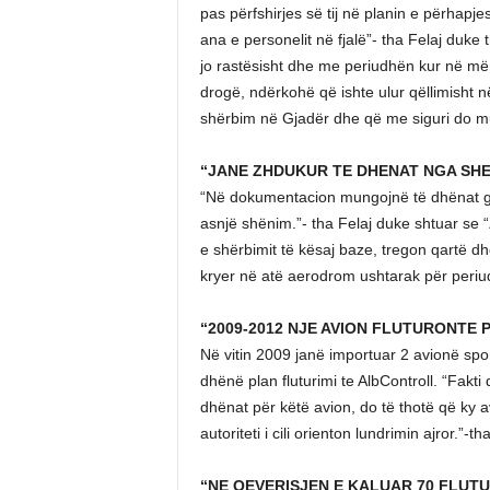
pas përfshirjes së tij në planin e përhapj
ana e personelit në fjalë”- tha Felaj duke
jo rastësisht dhe me periudhën kur në më
drogë, ndërkohë që ishte ulur qëllimisht 
shërbim në Gjadër dhe që me siguri do mun
“JANE ZHDUKUR TE DHENAT NGA SHE
“Në dokumentacion mungojnë të dhënat gjat
asnjë shënim.”- tha Felaj duke shtuar se “
e shërbimit të kësaj baze, tregon qartë d
kryer në atë aerodrom ushtarak për periud
“2009-2012 NJE AVION FLUTURONTE
Në vitin 2009 janë importuar 2 avionë sporti
dhënë plan fluturimi te AlbControll. “Fak
dhënat për këtë avion, do të thotë që ky a
autoriteti i cili orienton lundrimin ajror.”-th
“NE QEVERISJEN E KALUAR 70 FLUTU