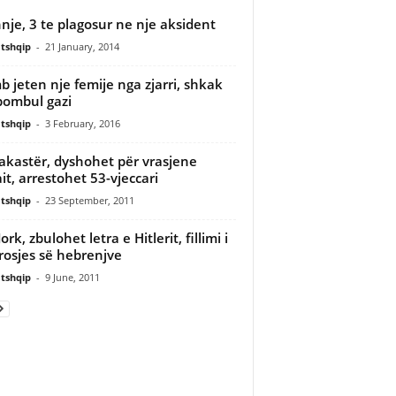
nje, 3 te plagosur ne nje aksident
tshqip
-
21 January, 2014
 jeten nje femije nga zjarri, shkak
bombul gazi
tshqip
-
3 February, 2016
akastër, dyshohet për vrasjene
it, arrestohet 53-vjeccari
tshqip
-
23 September, 2011
ork, zbulohet letra e Hitlerit, fillimi i
rosjes së hebrenjve
tshqip
-
9 June, 2011