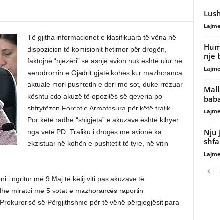
Lush
Lajme
Të gjitha informacionet e klasifikuara të vëna në
Humb
dispozicion të komisionit hetimor për drogën,
nje 
faktojnë “njëzëri” se asnjë avion nuk është ulur në
Lajme
aerodromin e Gjadrit gjatë kohës kur mazhoranca
aktuale mori pushtetin e deri më sot, duke rrëzuar
Mall
kështu cdo akuzë të opozitës së qeveria po
baba
shfrytëzon Forcat e Armatosura për këtë trafik.
Lajme
Por këtë radhë “shigjeta” e akuzave është kthyer
Nju J
nga vetë PD. Trafiku i drogës me avionë ka
shfa
ekzistuar në kohën e pushtetit të tyre, në vitin
Lajme
 i ngritur më 9 Maj të këtij viti pas akuzave të
 dhe miratoi me 5 votat e mazhorancës raportin
et Prokurorisë së Përgjithshme për të vënë përgjegjësit para