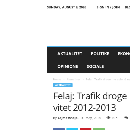
SUNDAY, AUGUST 9, 2026
SIGN IN / JOIN
BL
AKTUALITET
POLITIKE
EKON
OPINIONE
SOCIALE
Home
Aktualitet
Felaj: Trafik droge me avionë n
AKTUALITET
Felaj: Trafik drog
vitet 2012-2013
By
Lajmetshqip
-
31 May, 2014
1071