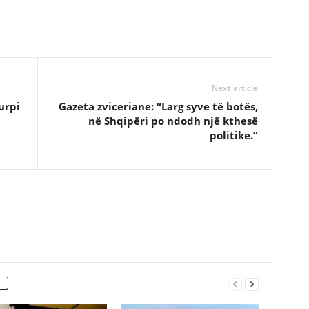
Next article
urpi
Gazeta zviceriane: “Larg syve të botës,
në Shqipëri po ndodh një kthesë
politike.”