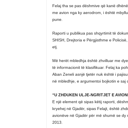
Felaj tha se pas dëshmive që kanë dhënë 
me avion nga ky aerodrom, i është mbyllur
pune.
Raporti u publikua pas shqyrtimit të doku
SHISH, Drejtoria e Përgjisthme e Policisë, 
etj.
Më herët mbledhja është zhvilluar me dy
të informacionit të klasifikuar. Felaj ka p
Aban Zeneli asnjë tjetër nuk është i pajisur
në mbledhje, e argumentoi bojkotin e saj 
“U ZHDUKEN ULJE-NGRITJET E AVIO
E një element që sipas këtij raporti, dësh
kryehej në Gjadër, sipas Felajt, është zhdu
avionëve në Gjadër për më shumë se dy muaj 
2013.