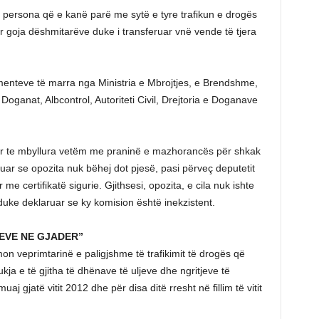
persona që e kanë parë me sytë e tyre trafikun e drogës
 goja dëshmitarëve duke i transferuar vnë vende të tjera
menteve të marra nga Ministria e Mbrojtjes, e Brendshme,
Doganat, Albcontrol, Autoriteti Civil, Drejtoria e Doganave
er te mbyllura vetëm me praninë e mazhorancës për shkak
ohuar se opozita nuk bëhej dot pjesë, pasi përveç deputetit
 me certifikatë sigurie. Gjithsesi, opozita, e cila nuk ishte
duke deklaruar se ky komision është inekzistent.
NEVE NE GJADER”
mon veprimtarinë e paligjshme të trafikimit të drogës që
kja e të gjitha të dhënave të uljeve dhe ngritjeve të
gjatë vitit 2012 dhe për disa ditë rresht në fillim të vitit