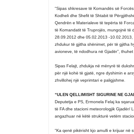
“Sipas shkresave të Komandës së Forcës Aj
Kodheli dhe Shefit të Shtabit të Përgjith
Qendrën e Materialeve të tepërta të Forc
të Komandatit të Truprojës, mungojnë të 
28.09.2012 dhe 05.02.2013 -10.02.2013, 
zhdukur të gjitha shënimet, për të gjitha hyr
avioneve, të ndodhura në Gjadër”, thuhet 
Sipas Felajt, zhdukja në mënyrë të duksh
për një kohë të gjatë, ngre dyshimin e ar
zhvillohej një veprimtari e paligjshme.
“ULEN QELLIMISHT SIGURINE NE GJA
Deputetja e PS, Ermonela Felaj ka sqarua
të FA dhe stacioni meteorologjik Gjadër/ L
angazhuar në këtë strukturë vetëm stacion
“Ka qenë pikërisht kjo amulli e krijuar në 