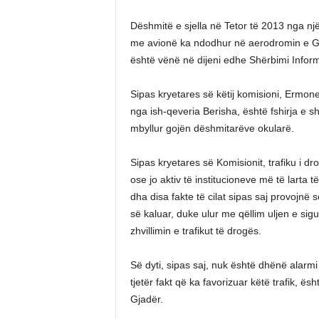
Dëshmitë e sjella në Tetor të 2013 nga një-
me avionë ka ndodhur në aerodromin e Gja
është vënë në dijeni edhe Shërbimi Informa
Sipas kryetares së këtij komisioni, Ermone
nga ish-qeveria Berisha, është fshirja e s
mbyllur gojën dëshmitarëve okularë.
Sipas kryetares së Komisionit, trafiku i d
ose jo aktiv të institucioneve më të larta 
dha disa fakte të cilat sipas saj provojnë
së kaluar, duke ulur me qëllim uljen e sig
zhvillimin e trafikut të drogës.
Së dyti, sipas saj, nuk është dhënë alarmi 
tjetër fakt që ka favorizuar këtë trafik, ë
Gjadër.