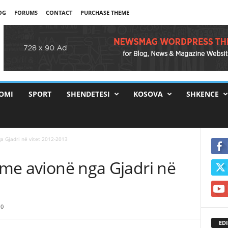
OG
FORUMS
CONTACT
PURCHASE THEME
OMI
SPORT
SHENDETESI
KOSOVA
SHKENCE
ga Gjadri në vitet 2012-2013
e me avionë nga Gjadri në
0
EDI