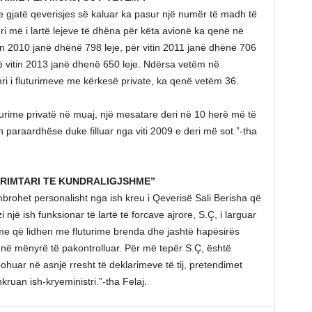
se gjatë qeverisjes së kaluar ka pasur një numër të madh të
ri më i lartë lejeve të dhëna për këta avionë ka qenë në
tin 2010 janë dhënë 798 leje, për vitin 2011 janë dhënë 706
në vitin 2013 janë dhenë 650 leje. Ndërsa vetëm në
i i fluturimeve me kërkesë private, ka qenë vetëm 36.
luturime privatë në muaj, një mesatare deri në 10 herë më të
 paraardhëse duke filluar nga viti 2009 e deri më sot.”-tha
PRIMTARI TE KUNDRALIGJSHME”
mbrohet personalisht nga ish kreu i Qeverisë Sali Berisha që
jë ish funksionar të lartë të forcave ajrore, S.Ç, i larguar
me që lidhen me fluturime brenda dhe jashtë hapësirës
 në mënyrë të pakontrolluar. Për më tepër S.Ç, është
huar në asnjë rresht të deklarimeve të tij, pretendimet
ruan ish-kryeministri.”-tha Felaj.