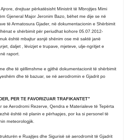
rore, drejtuar përkatësisht Ministrit të Mbrojtjes Mimi
shëm Gjeneral Major Jeronim Bazo, bëhet me dije se në
ave të Armatosura Gjader, në dokumentacionin e Shërbimit
dhënat e shërbimit për periudhat kohore 05.07.2012-
nuk është mbajtur asnjë shënim ose më saktë janë
jet, daljet , lëvizjet e trupave, mjeteve, ulje-ngritjet e
në raport.
me dhe të qëllimshme e gjithë dokumentacionit të shërbimit
syeshëm dhe të bazuar, se në aerodromin e Gjadrit po
DER, PER TE FAVORIZUAR TRAFIKANTET”
r se Aerodromi Rezerve, Qendra e Materialeve të Tepërta
ezhë është në planin e përhapjes, por ka si personel të
in meteorologjik.
strukturën e Ruajtjes dhe Sigurisë së aerodromit të Gjadrit