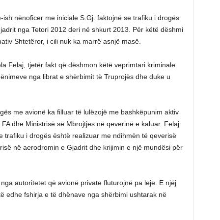
ish nënoficer me iniciale S.Gj. faktojnë se trafiku i drogës
drit nga Tetori 2012 deri në shkurt 2013. Për këtë dëshmi
tiv Shtetëror, i cili nuk ka marrë asnjë masë.
la Felaj, tjetër fakt që dëshmon këtë veprimtari kriminale
hënimeve nga librat e shërbimit të Truprojës dhe duke u
rogës me avionë ka filluar të lulëzojë me bashkëpunim aktiv
të FA dhe Ministrisë së Mbrojtjes në qeverinë e kaluar. Felaj
 se trafiku i drogës është realizuar me ndihmën të qeverisë
urisë në aerodromin e Gjadrit dhe krijimin e një mundësi për
nga autoritetet që avionë private fluturojnë pa leje. E njëj
shtë edhe fshirja e të dhënave nga shërbimi ushtarak në