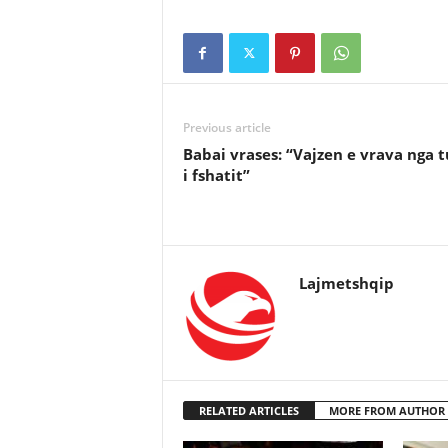
Previous article
Babai vrases: “Vajzen e vrava nga t
i fshatit”
Lajmetshqip
RELATED ARTICLES
MORE FROM AUTHOR