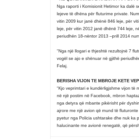
Nga raporti i Komisionit Hetimor ka dalë 
lejeve të dhëna për fluturime private. Num
vitin 2009 kur janë dhënë 846 leje, për vi
leje, për vitin 2012 janë dhënë 744 leje, 
periudhën 18-nëntor 2013 –prill 2014 numr
“Nga një llogari e thjeshtë rezultojnë 7 f
vogël se ajo e shënuar në gjithë periudhën
Felaj.
BERISHA VIJON TE MBROJE KETE VE
“Kjo veprimtari e kundërligjshme vijon të 
në një postim në Facebook, mbron haptazi n
nga detyra që mbante pikërisht për dyshi
ajrore me një avion që mund të fluturonte
pyetur nga Policia ushtarake dhe nuk ka po
halucinante me avionë renegatë, që përshk