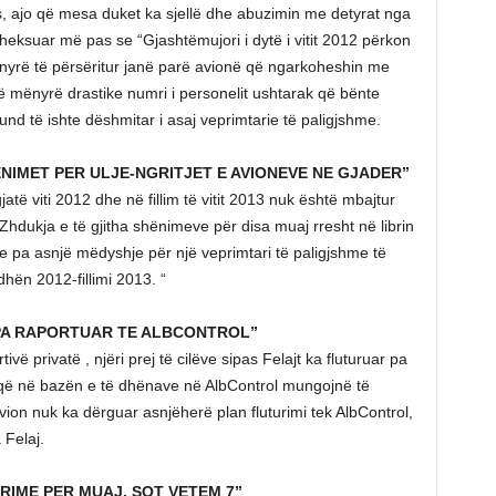
es, ajo që mesa duket ka sjellë dhe abuzimin me detyrat nga
 theksuar më pas se “Gjashtëmujori i dytë i vitit 2012 përkon
nyrë të përsëritur janë parë avionë që ngarkoheshin me
në mënyrë drastike numri i personelit ushtarak që bënte
d të ishte dëshmitar i asaj veprimtarie të paligjshme.
NIMET PER ULJE-NGRITJET E AVIONEVE NE GJADER”
ë viti 2012 dhe në fillim të vitit 2013 nuk është mbajtur
Zhdukja e të gjitha shënimeve për disa muaj rresht në librin
he pa asnjë mëdyshje për një veprimtari të paligjshme të
hën 2012-fillimi 2013. “
 PA RAPORTUAR TE ALBCONTROL”
vë privatë , njëri prej të cilëve sipas Felajt ka fluturuar pa
ti që në bazën e të dhënave në AlbControl mungojnë të
vion nuk ka dërguar asnjëherë plan fluturimi tek AlbControl,
a Felaj.
RIME PER MUAJ, SOT VETEM 7”