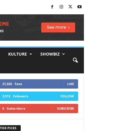
KULTURE
SHOWBIZ
21,925
Fans
LIKE
3,912
Followers
FOLLOW
0
Subscribers
SUBSCRIBE
TOR PICKS