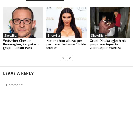
ShowBiz
ShowBiz
ShowBiz
Vetëvritet Chester
Kim mohon akuzat per
Granit Xhaka zgjedh nje
Bennington, kengetari i
perdorim kokaine. “Eshte
propozim teper te
grupit “Linkin Park”
sheqer”
vecante per martese
LEAVE A REPLY