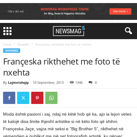
Home
ShowBiz
Françeska rikthehet me foto të nxehta
SHOWBIZ
Françeska rikthehet me foto të
nxehta
By
Lajmetshqip
-
10 September, 2013
1346
0
Moda është pasioni i saj, ndaj në këtë hob që ka, ajo ia lejon vetes
të kalojë disa limite thjesht artistike si në këto foto që shihni.
Françeska Jaçe, vajza më seksi e “Big Brother 5”, rikthehet në
vëmendjen e publikut me një set fotografish artistik, ku përveç