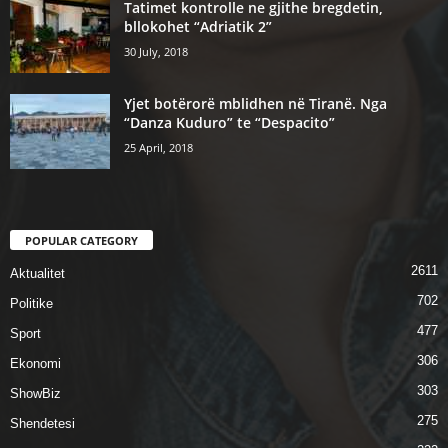
Tatimet kontrolle ne gjithe bregdetin,
bllokohet “Adriatik 2”
30 July, 2018
Yjet botërorë mblidhen në Tiranë. Nga
“Danza Kuduro” te “Despacito”
25 April, 2018
POPULAR CATEGORY
2611
Aktualitet
702
Politike
477
Sport
306
Ekonomi
303
ShowBiz
275
Shendetesi