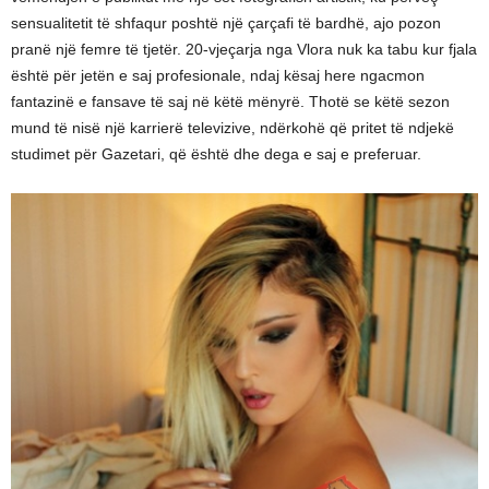
sensualitetit të shfaqur poshtë një çarçafi të bardhë, ajo pozon
pranë një femre të tjetër. 20-vjeçarja nga Vlora nuk ka tabu kur fjala
është për jetën e saj profesionale, ndaj kësaj here ngacmon
fantazinë e fansave të saj në këtë mënyrë. Thotë se këtë sezon
mund të nisë një karrierë televizive, ndërkohë që pritet të ndjekë
studimet për Gazetari, që është dhe dega e saj e preferuar.