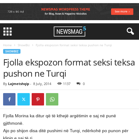
Home
ShowBiz
Fjolla ekspozon format seksi teksa pushon ne Turqi
SHOWBIZ
Fjolla ekspozon format seksi teksa
pushon ne Turqi
By
Lajmetshqip
-
8 July, 2014
1137
0
Fjolla Morina ka ditur që të kthejë argëtimin e saj në punë
gjithmonë.
Ajo po shijon disa ditë pushimi në Turqi, ndërkohë po punon për
klipin e saj të ri.