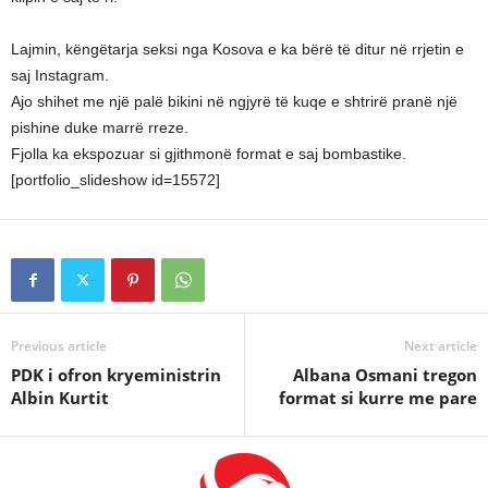
Lajmin, këngëtarja seksi nga Kosova e ka bërë të ditur në rrjetin e
saj Instagram.
Ajo shihet me një palë bikini në ngjyrë të kuqe e shtrirë pranë një
pishine duke marrë rreze.
Fjolla ka ekspozuar si gjithmonë format e saj bombastike.
[portfolio_slideshow id=15572]
Previous article
Next article
PDK i ofron kryeministrin
Albana Osmani tregon
Albin Kurtit
format si kurre me pare