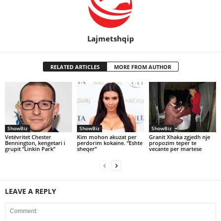
Lajmetshqip
RELATED ARTICLES
MORE FROM AUTHOR
ShowBiz
ShowBiz
ShowBiz
Vetëvritet Chester
Kim mohon akuzat per
Granit Xhaka zgjedh nje
Bennington, kengetari i
perdorim kokaine. “Eshte
propozim teper te
grupit “Linkin Park”
sheqer”
vecante per martese
LEAVE A REPLY