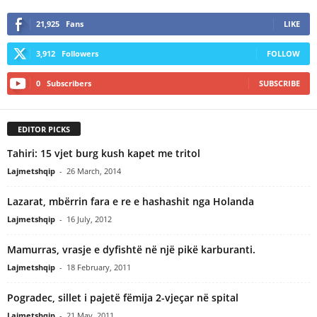
21,925
Fans
LIKE
3,912
Followers
FOLLOW
0
Subscribers
SUBSCRIBE
EDITOR PICKS
Tahiri: 15 vjet burg kush kapet me tritol
Lajmetshqip
-
26 March, 2014
Lazarat, mbërrin fara e re e hashashit nga Holanda
Lajmetshqip
-
16 July, 2012
Mamurras, vrasje e dyfishtë në një pikë karburanti.
Lajmetshqip
-
18 February, 2011
Pogradec, sillet i pajetë fëmija 2-vjeçar në spital
Lajmetshqip
-
21 May, 2011