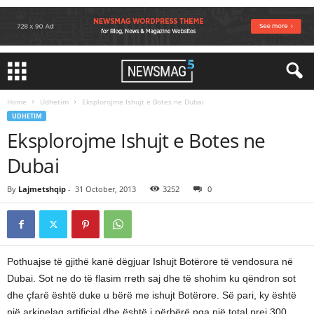
Home
Udhetim
Eksplorojme Ishujt e Botes ne Dubai
UDHETIM
Eksplorojme Ishujt e Botes ne
Dubai
By
Lajmetshqip
-
31 October, 2013
3252
0
Pothuajse të gjithë kanë dëgjuar Ishujt Botërore të vendosura në
Dubai. Sot ne do të flasim rreth saj dhe të shohim ku qëndron sot
dhe çfarë është duke u bërë me ishujt Botërore. Së pari, ky është
një arkipelag artificial dhe është i përbërë nga një total prej 300