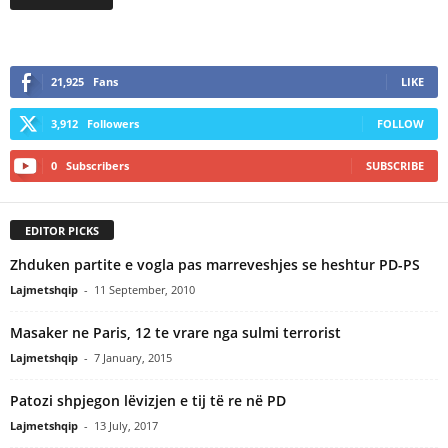
21,925
Fans
LIKE
3,912
Followers
FOLLOW
0
Subscribers
SUBSCRIBE
EDITOR PICKS
Zhduken partite e vogla pas marreveshjes se heshtur PD-PS
Lajmetshqip
-
11 September, 2010
Masaker ne Paris, 12 te vrare nga sulmi terrorist
Lajmetshqip
-
7 January, 2015
Patozi shpjegon lëvizjen e tij të re në PD
Lajmetshqip
-
13 July, 2017