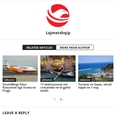
Lajmetshqip
RELATED ARTICLES
MORE FROM AUTHOR
Udhetim
Udhetim
Udhetim
SmartWings fillon
17 destinacionet më
Turizem ne Sazan, ishulli
fluturimet nga Tirana ne
romantike në të gjithë
hapet ne 1 maj
Prage
botën
LEAVE A REPLY