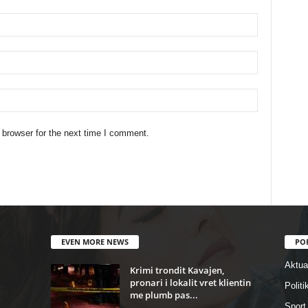
 browser for the next time I comment.
EVEN MORE NEWS
PO
Aktual
Krimi trondit Kavajen,
pronari i lokalit vret klientin
Politi
me plumb pas...
Sport