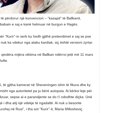
r të përdorur një konvencion – “kasapit” të Ballkanit,
e babain e saj e kanë helmuar në burgun e Hagës.
për “Kurir”-in serb ku hedh gjithë pretendimet e saj se pse
uk ka vdekur nga ataku kardiak, siç është versioni zyrtar.
r qindëra mijëra viktima në Ballkan ndërroi jetë më 11 mars
ufte.
 të gjitha kamerat në Sheveningen ishin të fikura dhe ky
imisht nga autoritetet pa ju bërë autopsia. Ai kërkoi leje për
ializuar, sepse ai e parandjente se do t’i ndodhte diçka. Unë
 i dha atij një vdekje të ngadaltë. Ai nuk u besonte
hej në Rusi”, i tha sot “Kurir”-it, Maria Millosheviç.