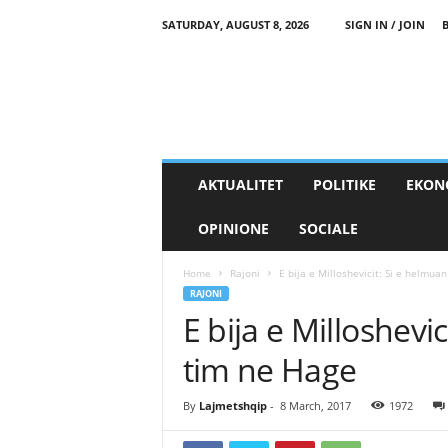
SATURDAY, AUGUST 8, 2026
SIGN IN / JOIN
AKTUALITET
POLITIKE
EKON
OPINIONE
SOCIALE
Home
Rajoni
E bija e Milloshevicit: Si e helmua
RAJONI
E bija e Milloshevi
tim ne Hage
By
Lajmetshqip
-
8 March, 2017
1972