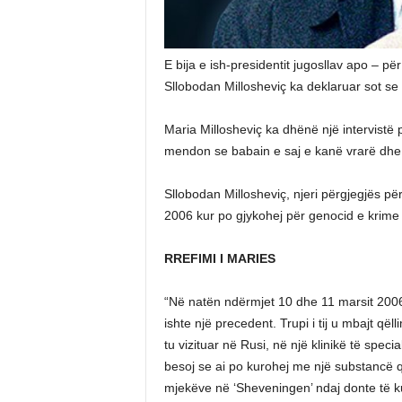
E bija e ish-presidentit jugosllav apo – pë
Sllobodan Millosheviç ka deklaruar sot s
Maria Millosheviç ka dhënë një intervistë 
mendon se babain e saj e kanë vrarë dhe n
Sllobodan Millosheviç, njeri përgjegjës pë
2006 kur po gjykohej për genocid e krime l
RREFIMI I MARIES
“Në natën ndërmjet 10 dhe 11 marsit 2006,
ishte një precedent. Trupi i tij u mbajt qëll
tu vizituar në Rusi, në një klinikë të spec
besoj se ai po kurohej me një substancë që
mjekëve në ‘Sheveningen’ ndaj donte të kuro