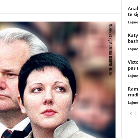
Anal
te s
Lajme
Katy
bas
Lajme
Vict
pas 
Lajme
Rama
rrad
Lajme