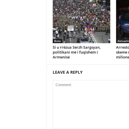
Bota
Aktualit
Si u rrëzua Serzh Sargsyan,
Arrest
politikani më i fuqishëm i
skeme 
Armenisë
milione
LEAVE A REPLY