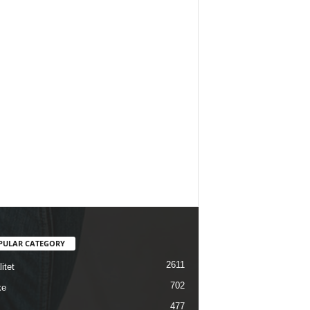
PULAR CATEGORY
2611
itet
702
ke
477