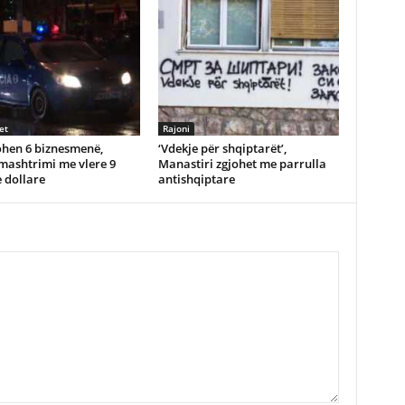
et
Rajoni
ohen 6 biznesmenë,
‘Vdekje për shqiptarët’,
mashtrimi me vlere 9
Manastiri zgjohet me parrulla
 dollare
antishqiptare