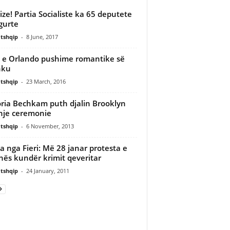
ize! Partia Socialiste ka 65 deputete
igurte
tshqip
-
8 June, 2017
 e Orlando pushime romantike së
hku
tshqip
-
23 March, 2016
oria Bechkam puth djalin Brooklyn
nje ceremonie
tshqip
-
6 November, 2013
 nga Fieri: Më 28 janar protesta e
hës kundër krimit qeveritar
tshqip
-
24 January, 2011