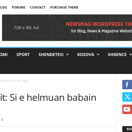
BLOG
FORUMS
CONTACT
PURCHASE THEME
OMI
SPORT
SHENDETESI
KOSOVA
SHKENCE
n babain tim ne Hage
cit: Si e helmuan babain
0
EDI