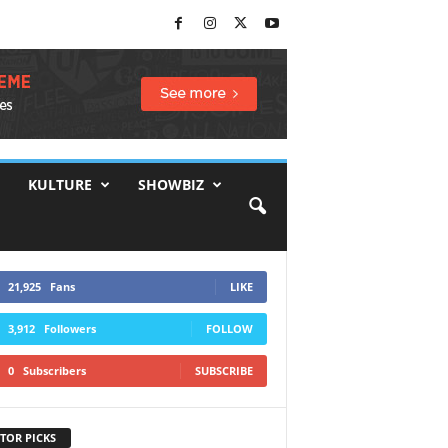
KULTURE
SHOWBIZ
21,925
Fans
LIKE
3,912
Followers
FOLLOW
0
Subscribers
SUBSCRIBE
TOR PICKS