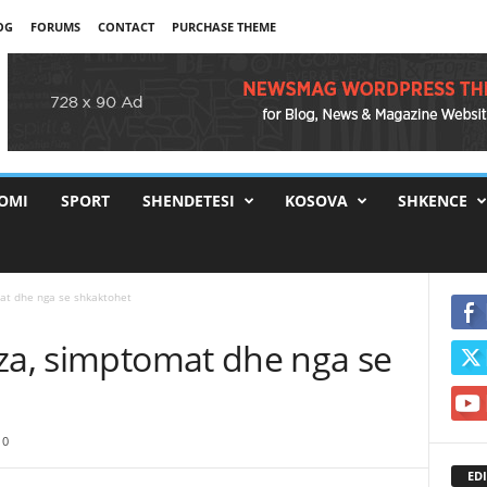
OG
FORUMS
CONTACT
PURCHASE THEME
OMI
SPORT
SHENDETESI
KOSOVA
SHKENCE
at dhe nga se shkaktohet
aza, simptomat dhe nga se
0
EDI