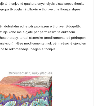
ë të thonjve të quajtura onycholysis distal sepse thonjte
gropa të vogla në pllakën e thonjve dhe thonjte shpesh
shtë i dobishëm edhe për psoriazen e thonjve. Sidoqoftë,
et një kohë me e gjate për përmirësim të dukshem.
phototherapy, terapi sistemike (medikamente që përhapen
e injeksion). Nëse medikamentet nuk përmirësojnë gjendjen
mund të rekomandoje heqjen e thonjve.