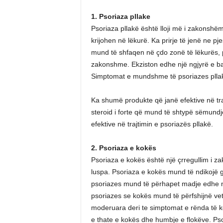
1. Psoriaza pllake
Psoriaza pllakë është lloji më i zakonshëm
krijohen në lëkurë. Ka prirje të jenë ne pj
mund të shfaqen në çdo zonë të lëkurës, p
zakonshme. Ekziston edhe një ngjyrë e bard
Simptomat e mundshme të psoriazes pllakë 
Ka shumë produkte që janë efektive në tra
steroid i forte që mund të shtypë sëmundj
efektive në trajtimin e psoriazës pllakë.
2. Psoriaza e kokës
Psoriaza e kokës është një çrregullim i z
luspa. Psoriaza e kokës mund të ndikojë gj
psoriazes mund të përhapet madje edhe n
psoriazes se kokës mund të përfshijnë v
moderuara deri te simptomat e rënda të ko
e thate e kokës dhe humbje e flokëve. Pso