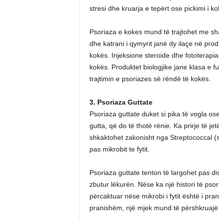
stresi dhe kruarja e tepërt ose pickimi i 
Psoriaza e kokes mund të trajtohet me sha
dhe katrani i qymyrit janë dy ilaçe në pro
kokës. Injeksione steroide dhe fototerapi
kokës. Produktet biologjike jane klasa e
trajtimin e psoriazes së rëndë të kokës.
3. Psoriaza Guttate
Psoriaza guttate duket si pika të vogla ose
gutta, që do të thotë rënie. Ka prirje të j
shkaktohet zakonisht nga Streptococcal (s
pas mikrobit te fytit.
Psoriaza guttate tenton të largohet pas di
zbutur lëkurën. Nëse ka një histori të psor
përcaktuar nëse mikrobi i fytit është i pra
pranishëm, një mjek mund të përshkruajë a