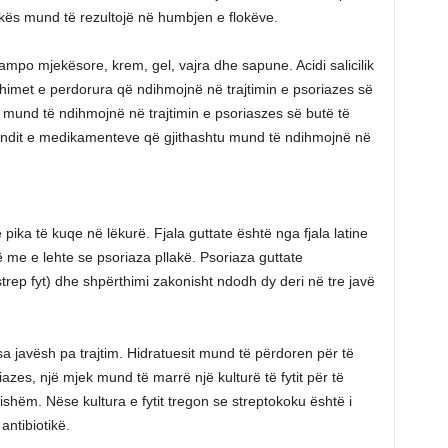
kokës mund të rezultojë në humbjen e flokëve.
mpo mjekësore, krem, gel, vajra dhe sapune. Acidi salicilik
dhimet e perdorura që ndihmojnë në trajtimin e psoriazes së
a mund të ndihmojnë në trajtimin e psoriaszes së butë të
 fundit e medikamenteve që gjithashtu mund të ndihmojnë në
 pika të kuqe në lëkurë. Fjala guttate është nga fjala latine
etë me e lehte se psoriaza pllakë. Psoriaza guttate
trep fyt) dhe shpërthimi zakonisht ndodh dy deri në tre javë
sa javësh pa trajtim. Hidratuesit mund të përdoren për të
iazes, një mjek mund të marrë një kulturë të fytit për të
nishëm. Nëse kultura e fytit tregon se streptokoku është i
ntibiotikë.