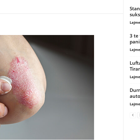
Stan
suk
Lajme
3 te
pani
Lajme
Luft
Tira
Lajme
Durr
auto
Lajme