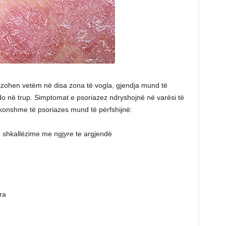
fizohen vetëm në disa zona të vogla, gjendja mund të
do në trup. Simptomat e psoriazez ndryshojnë në varësi të
zakonshme të psoriazes mund të përfshijnë:
e shkallëzime me ngjyre te argjendë
ra