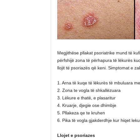
Megjithëse pllakat psoriatrike mund të ku
përfshijë zona të përhapura të lëkurës ku
llojit të psoriazës që keni. Simptomat e 
1. Arna të kuqe të lëkurës të mbuluara m
2. Zona te vogla të shkallëzuara
3. Lëkure e thatë, e plasaritur
4. Kruarje, djegie ose dhimbje
5. Pllakeza qe te kruhen
6. Pika të vogla gjakderdhje kur hiqet leku
Llojet e psoriazes