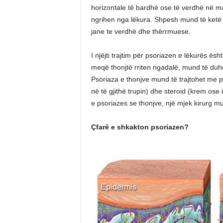
horizontale të bardhë ose të verdhë në maj
ngrihen nga lëkura. Shpesh mund të ketë 
jane te verdhë dhe thërrmuese.
I njëjti trajtim për psoriazen e lëkurës ë
meqë thonjtë rriten ngadalë, mund të duh
Psoriaza e thonjve mund të trajtohet me 
në të gjithë trupin) dhe steroid (krem os
e psoriazes se thonjve, një mjek kirurg 
Çfarë e shkakton psoriazen?