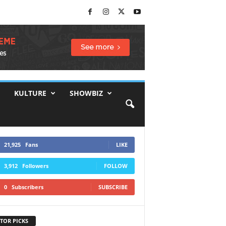
KULTURE
SHOWBIZ
21,925
Fans
LIKE
3,912
Followers
FOLLOW
0
Subscribers
SUBSCRIBE
TOR PICKS