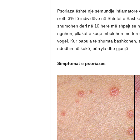
Psoriaza është një sëmundje inflamatore e
rreth 3% të individëve në Shtetet e Bashk
shumohen deri në 10 herë më shpejt se nor
ngrihen, pllakat e kuqe mbulohen me formë
vogël. Kur papula të shumta bashkohen, at
ndodhin në kokë, bërryla dhe gjunjë.
Simptomat e psoriazes