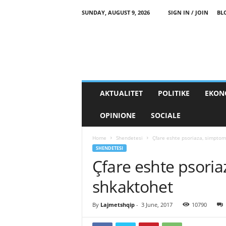
SUNDAY, AUGUST 9, 2026
SIGN IN / JOIN
BL
AKTUALITET
POLITIKE
EKON
OPINIONE
SOCIALE
Home
Shendetesi
Çfare eshte psoriaza, simptom
SHENDETESI
Çfare eshte psori
shkaktohet
By
Lajmetshqip
-
3 June, 2017
10790