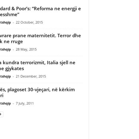
dard & Poor’s: “Reforma ne energji e
sesshme”
tshqip
-
22 October, 2015
 vrare prane maternitetit. Terror dhe
k ne rruge
tshqip
-
28 May, 2015
a kundra terrorizmit, Italia sjell ne
ne gjykates
tshqip
-
21 December, 2015
ës, plagoset 30-vjeçari, në kërkim
ri
tshqip
-
7 July, 2011