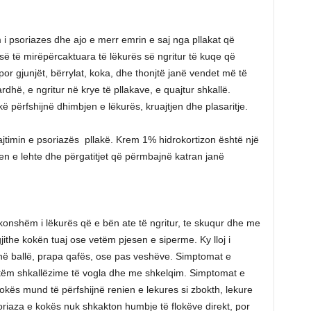
 i psoriazes dhe ajo e merr emrin e saj nga pllakat që
esë të mirëpërcaktuara të lëkurës së ngritur të kuqe që
or gjunjët, bërrylat, koka, dhe thonjtë janë vendet më të
hë, e ngritur në krye të pllakave, e quajtur shkallë.
përfshijnë dhimbjen e lëkurës, kruajtjen dhe plasaritje.
jtimin e psoriazës pllakë. Krem 1% hidrokortizon është një
en e lehte dhe përgatitjet që përmbajnë katran janë
akonshëm i lëkurës që e bën ate të ngritur, te skuqur dhe me
ithe kokën tuaj ose vetëm pjesen e siperme. Ky lloj i
ë ballë, prapa qafës, ose pas veshëve. Simptomat e
etëm shkallëzime të vogla dhe me shkelqim. Simptomat e
kës mund të përfshijnë renien e lekures si zbokth, lekure
riaza e kokës nuk shkakton humbje të flokëve direkt, por