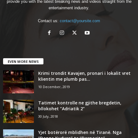
provide you with the latest breaking news and videos straight from the
entertainment industry.
Contact us:
contact@yoursite.com
EVEN MORE NEWS
Krimi trondit Kavajen, pronari i lokalit vret
klientin me plumb pas...
10 December, 2019
Tatimet kontrolle ne gjithe bregdetin,
bllokohet “Adriatik 2”
30 July, 2018
Yjet botërorë mblidhen në Tiranë. Nga