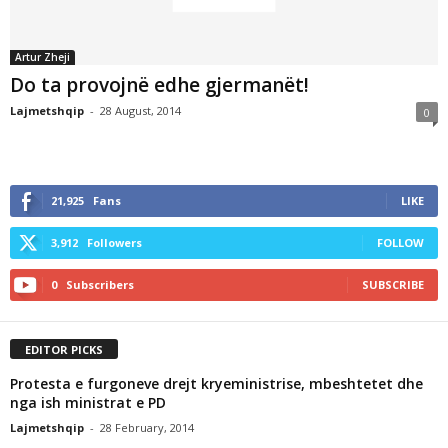
Artur Zheji
Do ta provojnë edhe gjermanët!
Lajmetshqip
-
28 August, 2014
0
21,925
Fans
LIKE
3,912
Followers
FOLLOW
0
Subscribers
SUBSCRIBE
EDITOR PICKS
Protesta e furgoneve drejt kryeministrise, mbeshtetet dhe
nga ish ministrat e PD
Lajmetshqip
-
28 February, 2014