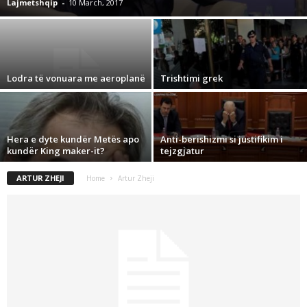
Lajmetshqip
-
10 March, 2017
Lodra të vonuara me aeroplanë
Trishtimi grek
Hera e dyte kundër Metës apo
Anti-berishizmi si justifikim i
kundër King maker-it?
tejzgjatur
ARTUR ZHEJI
Home
Artur Zheji