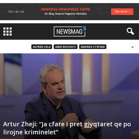
ALFRED LELA
ANDI BUSHATI
ANDREA STEFANI
Artur Zheji: “Ja cfare i pret gjyqtaret qe po
lirojne kriminelet”