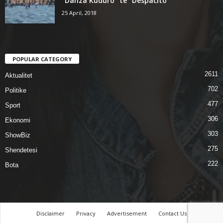
“Danza Kuduro” te “Despacito”
25 April, 2018
POPULAR CATEGORY
2611
Aktualitet
702
Politike
477
Sport
306
Ekonomi
303
ShowBiz
275
Shendetesi
222
Bota
Disclaimer
Privacy
Advertisement
Contact Us