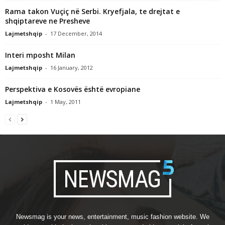
Rama takon Vuçiç në Serbi. Kryefjala, te drejtat e
shqiptareve ne Presheve
Lajmetshqip
-
17 December, 2014
Interi mposht Milan
Lajmetshqip
-
16 January, 2012
Perspektiva e Kosovës është evropiane
Lajmetshqip
-
1 May, 2011
Newsmag is your news, entertainment, music fashion website. We