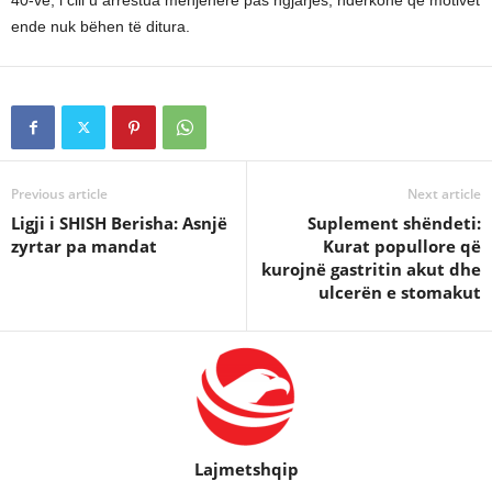
40-ve, i cili u arrestua menjëherë pas ngjarjes, ndërkohë që motivet
ende nuk bëhen të ditura.
Previous article
Next article
Ligji i SHISH Berisha: Asnjë
Suplement shëndeti:
zyrtar pa mandat
Kurat popullore që
kurojnë gastritin akut dhe
ulcerën e stomakut
Lajmetshqip