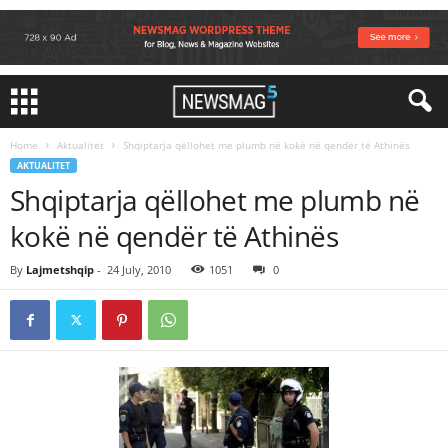
Home
Aktualitet
Shqiptarja qëllohet me plumb në kokë në qendër të Athinës
AKTUALITET
Shqiptarja qëllohet me plumb në
kokë në qendër të Athinës
By
Lajmetshqip
-
24 July, 2010
1051
0