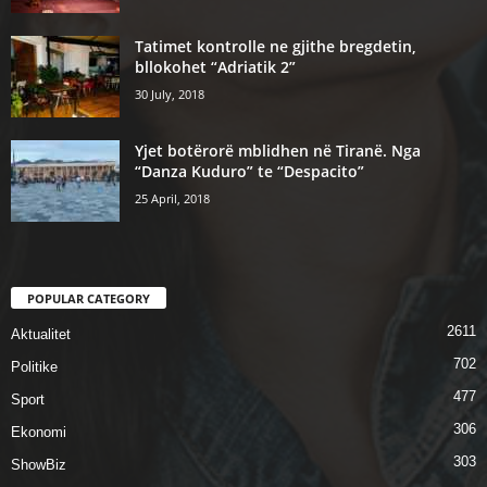
Tatimet kontrolle ne gjithe bregdetin,
bllokohet “Adriatik 2”
30 July, 2018
Yjet botërorë mblidhen në Tiranë. Nga
“Danza Kuduro” te “Despacito”
25 April, 2018
POPULAR CATEGORY
2611
Aktualitet
702
Politike
477
Sport
306
Ekonomi
303
ShowBiz