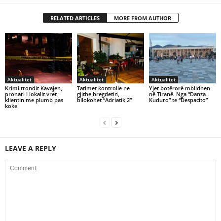
RELATED ARTICLES
MORE FROM AUTHOR
Aktualitet
Aktualitet
Aktualitet
Krimi trondit Kavajen,
Tatimet kontrolle ne
Yjet botërorë mblidhen
pronari i lokalit vret
gjithe bregdetin,
në Tiranë. Nga “Danza
klientin me plumb pas
bllokohet “Adriatik 2”
Kuduro” te “Despacito”
koke
LEAVE A REPLY