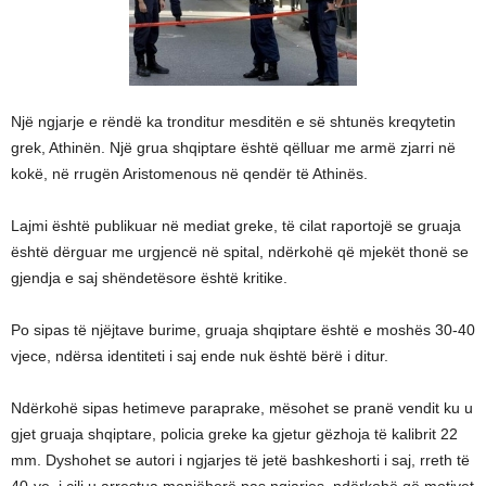
Një ngjarje e rëndë ka tronditur mesditën e së shtunës kreqytetin
grek, Athinën. Një grua shqiptare është qëlluar me armë zjarri në
kokë, në rrugën Aristomenous në qendër të Athinës.
Lajmi është publikuar në mediat greke, të cilat raportojë se gruaja
është dërguar me urgjencë në spital, ndërkohë që mjekët thonë se
gjendja e saj shëndetësore është kritike.
Po sipas të njëjtave burime, gruaja shqiptare është e moshës 30-40
vjece, ndërsa identiteti i saj ende nuk është bërë i ditur.
Ndërkohë sipas hetimeve paraprake, mësohet se pranë vendit ku u
gjet gruaja shqiptare, policia greke ka gjetur gëzhoja të kalibrit 22
mm. Dyshohet se autori i ngjarjes të jetë bashkeshorti i saj, rreth të