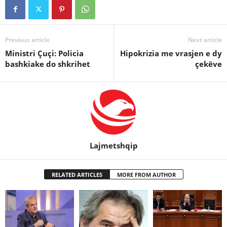
Previous article
Next article
Ministri Çuçi: Policia
Hipokrizia me vrasjen e dy
bashkiake do shkrihet
çekëve
Lajmetshqip
RELATED ARTICLES
MORE FROM AUTHOR