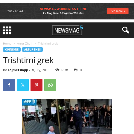
Home
Artur Zheji
Trishtimi grek
OPINIONE
ARTUR ZHEJI
Trishtimi grek
By
Lajmetshqip
-
8 July, 2015
1878
0