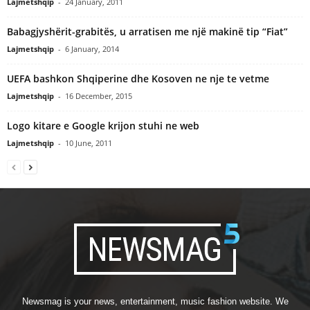
Lajmetshqip
-
24 January, 2011
Babagjyshërit-grabitës, u arratisen me një makinë tip “Fiat”
Lajmetshqip
-
6 January, 2014
UEFA bashkon Shqiperine dhe Kosoven ne nje te vetme
Lajmetshqip
-
16 December, 2015
Logo kitare e Google krijon stuhi ne web
Lajmetshqip
-
10 June, 2011
Newsmag is your news, entertainment, music fashion website. We