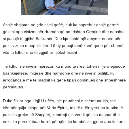
Asnjë shqiptar, në çdo nivel qoftë, nuk ka shprehur asnjë gërmë
gëzimi apo cinizmi për dramën që po trishton Greqinë dhe ndoshta
si pasojë të gjithë Ballkanin. Dhe kjo është një arsye krenarie për
pozitivizmin e popullit tim. Të dy popujt tanë kanë qenë për shumë
vite të lidhur dhe të zgjidhur njëkohësisht.
Të lidhur në nivelin njerëzor, ku mund të rreshtohen mijëra episode
bashkëjetese, miqësie dhe harmonie dhe në nivelin politik, ku
arroganca e më të madhit ka qenë tipari dominues dhe shpeshherë
përcaktues.
Duke filluar nga Ligji i Luftës, një paudhësi e shëmtuar kjo, tek
këmbëngulja miope për Vorio Epirin, tek të ndërsyerit pa kuptim të
pakicës greke në Shqipëri, kundrejt një vendi që i ka dashur dhe
nuk i ka persekutuar kurrë për çështje kombësie, gjuhe apo kulture.