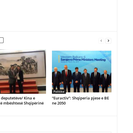
Politike
e deputetëve/ Kina e
“Euractiv”: Shqiperia pjese e BE
të mbështesë Shqipërinë
ne 2050