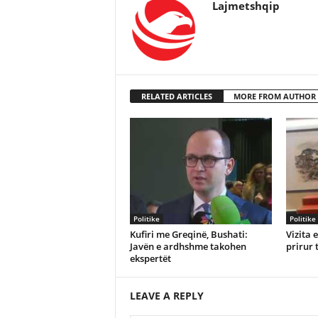
Lajmetshqip
RELATED ARTICLES
MORE FROM AUTHOR
Politike
Politike
Kufiri me Greqinë, Bushati:
Vizita 
Javën e ardhshme takohen
prirur 
ekspertët
LEAVE A REPLY