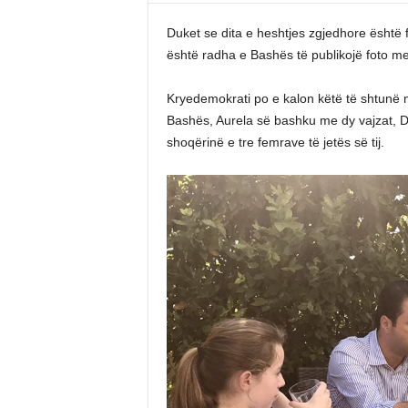
Duket se dita e heshtjes zgjedhore është 
është radha e Bashës të publikojë foto me
Kryedemokrati po e kalon këtë të shtunë 
Bashës, Aurela së bashku me dy vajzat, Daf
shoqërinë e tre femrave të jetës së tij.