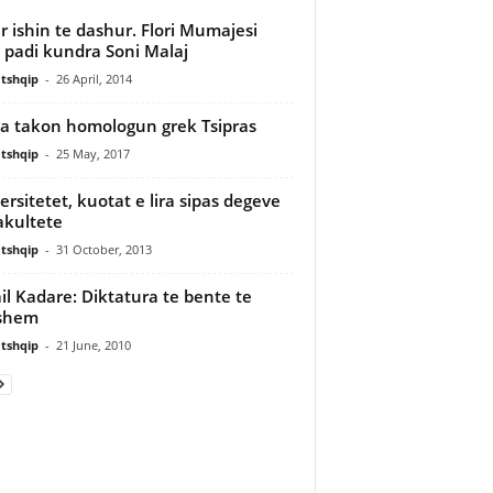
r ishin te dashur. Flori Mumajesi
 padi kundra Soni Malaj
tshqip
-
26 April, 2014
 takon homologun grek Tsipras
tshqip
-
25 May, 2017
ersitetet, kuotat e lira sipas degeve
akultete
tshqip
-
31 October, 2013
il Kadare: Diktatura te bente te
shem
tshqip
-
21 June, 2010