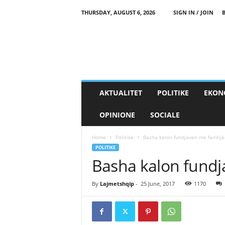
THURSDAY, AUGUST 6, 2026
SIGN IN / JOIN
AKTUALITET
POLITIKE
EKON
OPINIONE
SOCIALE
Home
Politike
Basha kalon fundjaven me famlije
POLITIKE
Basha kalon fundj
By
Lajmetshqip
-
25 June, 2017
1170