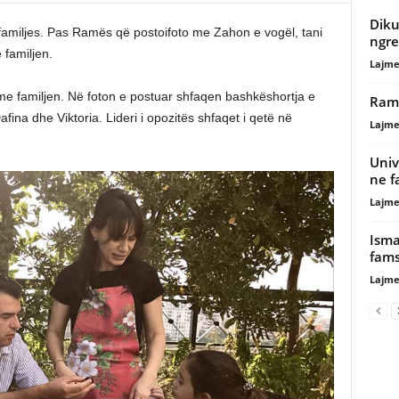
Diku
familjes. Pas Ramës që postoifoto me Zahon e vogël, tani
ngre
 familjen.
Lajme
me familjen. Në foton e postuar shfaqen bashkëshortja e
Rama
ina dhe Viktoria. Lideri i opozitës shfaqet i qetë në
Lajme
Univ
ne f
Lajme
Isma
fam
Lajme