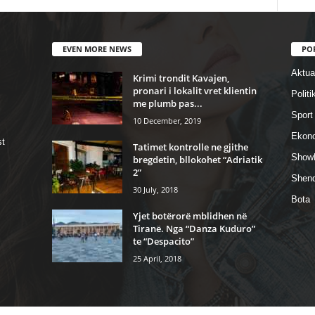
EVEN MORE NEWS
PO
Aktual
Krimi trondit Kavajen,
pronari i lokalit vret klientin
Politi
me plumb pas...
Sport
10 December, 2019
Ekon
st
Tatimet kontrolle ne gjithe
Show
bregdetin, bllokohet “Adriatik
2”
Shend
30 July, 2018
Bota
Yjet botërorë mblidhen në
Tiranë. Nga “Danza Kuduro”
te “Despacito”
25 April, 2018