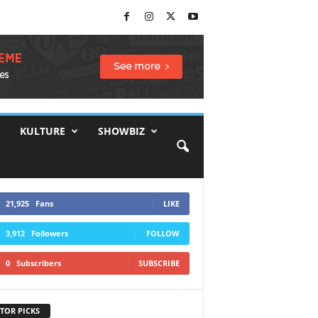
KULTURE
SHOWBIZ
21,925
Fans
LIKE
3,912
Followers
FOLLOW
0
Subscribers
SUBSCRIBE
TOR PICKS