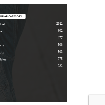
PULAR CATEGORY
2611
itet
702
ke
477
306
omi
303
Biz
275
etesi
222